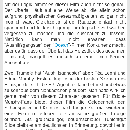
Mit der Logik nimmt es dieser Film auch nicht so genau.
Der Überfall läuft auf eine Weise ab, die allein schon
aufgrund physikalischer Gesetzmäßigkeiten so gar nicht
möglich wäre. Gleichzeitig ist der Raubzug einfach nicht
spannend und trickreich genug, um logische Schwächen
vergessen zu machen und die Zuschauer zu fesseln.
Natürlich kann man nicht erwarten, dass
"Aushilfsgangster" den "
Ocean
"-Filmen Konkurrenz macht,
aber dafür, dass der Überfall das Herzstück des gesamten
Films ist, mangelt es einfach an einer mitreißenden
Atmosphäre.
Zwei Trümpfe hat "Aushilfsgangster" aber: Téa Leoni und
Eddie Murphy. Erstere trägt eine der besten Szenen des
Films, in der sich die FBI-Agentin Claire betrinkt und etwas
zu sehr aus dem Nähkästchen plaudert. Man hätte wirklich
gerne mehr von diesem Charakter gesehen. Für Eddie-
Murphy-Fans bietet dieser Film die Gelegenheit, den
Schauspieler und Komiker nach langer Zeit mal wieder in
einer Form zu erleben, die an seine größten Erfolge
erinnert. Als großmäuliger, bauernschlauer Tunichtgut
Slide bleibt er am deutlichsten in Erinnerung, obwohl er in