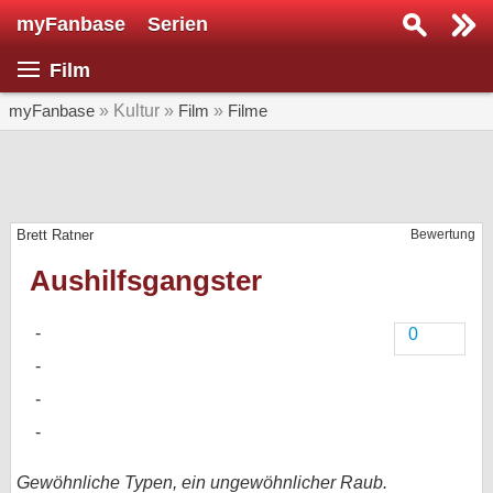
myFanbase
Serien
Serie suchen...
Film
Home
SERIEN
myFanbase
» Kultur »
Film
»
Filme
Serien
Kolumnen
Brett Ratner
Bewertung
Interviews
Aushilfsgangster
Veranstaltungen
KULTUR
0
Specials
SERVICE
Gewinnspiele
Forum
Gewöhnliche Typen, ein ungewöhnlicher Raub.