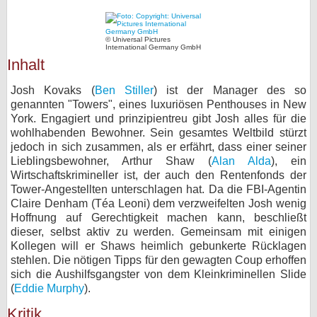
bei X
© Universal Pictures
International Germany GmbH
bei Facebook
Inhalt
Josh Kovaks (
Ben Stiller
) ist der Manager des so
Kontakt
genannten "Towers", eines luxuriösen Penthouses in New
York. Engagiert und prinzipientreu gibt Josh alles für die
Nutzungsbedingungen
wohlhabenden Bewohner. Sein gesamtes Weltbild stürzt
jedoch in sich zusammen, als er erfährt, dass einer seiner
Datenschutz
Lieblingsbewohner, Arthur Shaw (
Alan Alda
), ein
Wirtschaftskrimineller ist, der auch den Rentenfonds der
Cookie-Einstellungen
Tower-Angestellten unterschlagen hat. Da die FBI-Agentin
Claire Denham (Téa Leoni) dem verzweifelten Josh wenig
Hoffnung auf Gerechtigkeit machen kann, beschließt
Impressum
dieser, selbst aktiv zu werden. Gemeinsam mit einigen
Desktop-Ansicht
Kollegen will er Shaws heimlich gebunkerte Rücklagen
myFanbase
stehlen. Die nötigen Tipps für den gewagten Coup erhoffen
sich die Aushilfsgangster von dem Kleinkriminellen Slide
(
Eddie Murphy
).
Kritik