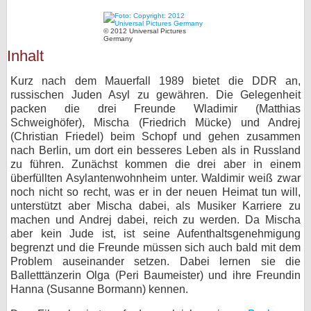
bei X
© 2012 Universal Pictures
Germany
bei Facebook
Inhalt
Kurz nach dem Mauerfall 1989 bietet die DDR an,
Kontakt
russischen Juden Asyl zu gewähren. Die Gelegenheit
packen die drei Freunde Wladimir (Matthias
Schweighöfer), Mischa (Friedrich Mücke) und Andrej
Nutzungsbedingungen
(Christian Friedel) beim Schopf und gehen zusammen
nach Berlin, um dort ein besseres Leben als in Russland
Datenschutz
zu führen. Zunächst kommen die drei aber in einem
überfüllten Asylantenwohnheim unter. Waldimir weiß zwar
Cookie-Einstellungen
noch nicht so recht, was er in der neuen Heimat tun will,
unterstützt aber Mischa dabei, als Musiker Karriere zu
Impressum
machen und Andrej dabei, reich zu werden. Da Mischa
aber kein Jude ist, ist seine Aufenthaltsgenehmigung
Desktop-Ansicht
begrenzt und die Freunde müssen sich auch bald mit dem
myFanbase
Problem auseinander setzen. Dabei lernen sie die
Balletttänzerin Olga (Peri Baumeister) und ihre Freundin
Hanna (Susanne Bormann) kennen.