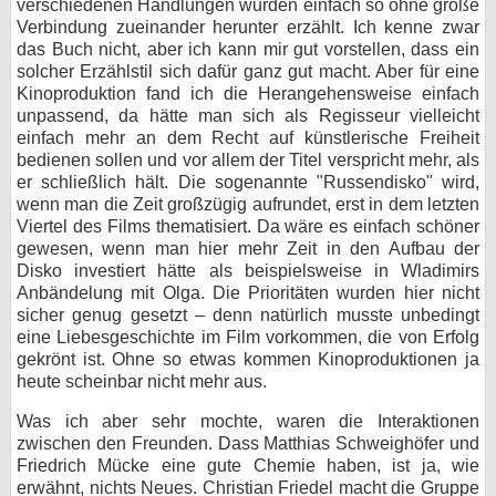
verschiedenen Handlungen wurden einfach so ohne große
Verbindung zueinander herunter erzählt. Ich kenne zwar
das Buch nicht, aber ich kann mir gut vorstellen, dass ein
solcher Erzählstil sich dafür ganz gut macht. Aber für eine
Kinoproduktion fand ich die Herangehensweise einfach
unpassend, da hätte man sich als Regisseur vielleicht
einfach mehr an dem Recht auf künstlerische Freiheit
bedienen sollen und vor allem der Titel verspricht mehr, als
er schließlich hält. Die sogenannte "Russendisko" wird,
wenn man die Zeit großzügig aufrundet, erst in dem letzten
Viertel des Films thematisiert. Da wäre es einfach schöner
gewesen, wenn man hier mehr Zeit in den Aufbau der
Disko investiert hätte als beispielsweise in Wladimirs
Anbändelung mit Olga. Die Prioritäten wurden hier nicht
sicher genug gesetzt – denn natürlich musste unbedingt
eine Liebesgeschichte im Film vorkommen, die von Erfolg
gekrönt ist. Ohne so etwas kommen Kinoproduktionen ja
heute scheinbar nicht mehr aus.
Was ich aber sehr mochte, waren die Interaktionen
zwischen den Freunden. Dass Matthias Schweighöfer und
Friedrich Mücke eine gute Chemie haben, ist ja, wie
erwähnt, nichts Neues. Christian Friedel macht die Gruppe