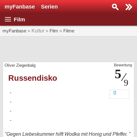
myFanbase
Serien
Serie suchen...
Film
Home
SERIEN
myFanbase
» Kultur »
Film
»
Filme
Serien
Kolumnen
Oliver Ziegenbalg
Bewertung
Interviews
Russendisko
Veranstaltungen
KULTUR
0
Specials
SERVICE
Gewinnspiele
Forum
"Gegen Liebeskummer hilft Wodka mit Honig und Pfeffer. "