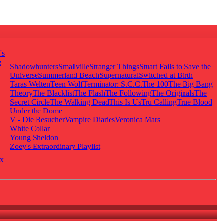
's
e
Shadowhunters
Smallville
Stranger Things
Stuart Fails to Save the
y
Universe
Summerland Beach
Supernatural
Switched at Birth
Taras Welten
Teen Wolf
Terminator: S.C.C.
The 100
The Big Bang
Theory
The Blacklist
The Flash
The Following
The Originals
The
Secret Circle
The Walking Dead
This Is Us
Tru Calling
True Blood
Under the Dome
V - Die Besucher
Vampire Diaries
Veronica Mars
White Collar
Young Sheldon
Zoey's Extraordinary Playlist
x