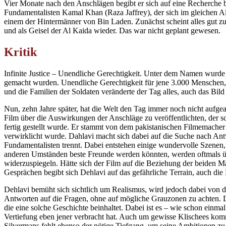
Vier Monate nach den Anschlägen begibt er sich auf eine Recherche b
Fundamentalisten Kamal Khan (Raza Jaffrey), der sich im gleichen Al
einem der Hintermänner von Bin Laden. Zunächst scheint alles gut zu
und als Geisel der Al Kaida wieder. Das war nicht geplant gewesen.
Kritik
Infinite Justice – Unendliche Gerechtigkeit. Unter dem Namen wurde di
gemacht wurden. Unendliche Gerechtigkeit für jene 3.000 Menschen, 
und die Familien der Soldaten veränderte der Tag alles, auch das Bild
Nun, zehn Jahre später, hat die Welt den Tag immer noch nicht aufgea
Film über die Auswirkungen der Anschläge zu veröffentlichten, der sch
fertig gestellt wurde. Er stammt von dem pakistanischen Filmemache
verwirklicht wurde. Dahlavi macht sich dabei auf die Suche nach An
Fundamentalisten trennt. Dabei entstehen einige wundervolle Szenen
anderen Umständen beste Freunde werden könnten, werden oftmals üb
widerzuspiegeln. Hätte sich der Film auf die Beziehung der beiden Männ
Gesprächen begibt sich Dehlavi auf das gefährliche Terrain, auch die
Dehlavi bemüht sich sichtlich um Realismus, wird jedoch dabei von 
Antworten auf die Fragen, ohne auf mögliche Grauzonen zu achten. De
die eine solche Geschichte beinhaltet. Dabei ist es – wie schon einma
Vertiefung eben jener verbracht hat. Auch um gewisse Klischees komm
Silvermans fehlt ebenso der nötige Tiefgang, um seine Ambitionen zu 