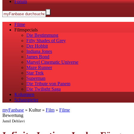
Forum
Filme
Filmspecials
Die Bestimmung
Fifty Shades of Grey
Der Hobbit
Indiana Jones
James Bond
Marvel Cinematic Universe
Maze Runner
Star Trek
Superman
Die Tribute von Panem
Die Twilight Saga
Kolumnen
Schauspieler
myFanbase
» Kultur »
Film
»
Filme
Bewertung
Jamil Dehlavi