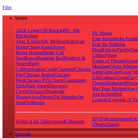
Film
Serien
24
24: Legacy
30 Rock
4400 - Die
Dr. House
Rückkehrer
Eine himmlische Famil
Akte X
Alias
Ally McBeal
American
Fear the Walking
Horror Story
Angel
Arrow
Dead
Felicity
Firefly
Fla
Being Human
Better Call
Lights
Fringe
Saul
Bones
Breaking Bad
Brothers &
Game of Thrones
Georg
Sisters
Buffy
Marriage
Ghost Whispe
Californication
Castle
Charmed
Chicago
Girls
Girls
Glee
Good Wi
Fire
Chicago Justice
Chicago
Girl
Gotham
Greek
Grey
Med
Chicago P.D.
Chuck
Community
Heroes
Homeland
House
Dark
Dark Angel
Dawson's
Met Your Mother
How t
Creek
Defiance
Desperate
Jericho
Justified
Housewives
Dexter
Die himmlische
Legacies
Legends of T
Joan
Dollhouse
DVD-Rezensionen
Foto
Serien A bis Z
Interviews
Kolumnen
(Deutschland)
Specials