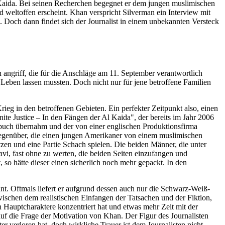
l Kaida. Bei seinen Recherchen begegnet er dem jungen muslimischen
 weltoffen erscheint. Khan verspricht Silverman ein Interview mit
 Doch dann findet sich der Journalist in einem unbekannten Versteck
n angriff, die für die Anschläge am 11. September verantwortlich
eben lassen mussten. Doch nicht nur für jene betroffene Familien
ieg in den betroffenen Gebieten. Ein perfekter Zeitpunkt also, einen
nite Justice – In den Fängen der Al Kaida", der bereits im Jahr 2006
hbuch übernahm und der von einer englischen Produktionsfirma
gegenüber, die einen jungen Amerikaner von einem muslimischen
en und eine Partie Schach spielen. Die beiden Männer, die unter
, fast ohne zu werten, die beiden Seiten einzufangen und
, so hätte dieser einen sicherlich noch mehr gepackt. In den
t. Oftmals liefert er aufgrund dessen auch nur die Schwarz-Weiß-
ischen dem realistischen Einfangen der Tatsachen und der Fiktion,
en Hauptcharaktere konzentriert hat und etwas mehr Zeit mit der
uf die Frage der Motivation von Khan. Der Figur des Journalisten
r verloren hat, doch wirkliche Trauer ist dem Journalisten nicht