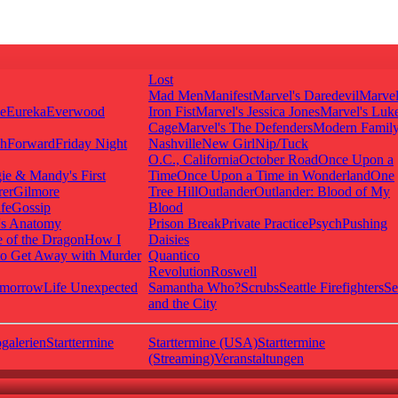
Lost
Mad Men
Manifest
Marvel's Daredevil
Marvel
ie
Eureka
Everwood
Iron Fist
Marvel's Jessica Jones
Marvel's Luk
Cage
Marvel's The Defenders
Modern Famil
shForward
Friday Night
Nashville
New Girl
Nip/Tuck
O.C., California
October Road
Once Upon a
ie & Mandy's First
Time
Once Upon a Time in Wonderland
One
rer
Gilmore
Tree Hill
Outlander
Outlander: Blood of My
fe
Gossip
Blood
's Anatomy
Prison Break
Private Practice
Psych
Pushing
 of the Dragon
How I
Daisies
o Get Away with Murder
Quantico
Revolution
Roswell
omorrow
Life Unexpected
Samantha Who?
Scrubs
Seattle Firefighters
Se
and the City
galerien
Starttermine
Starttermine (USA)
Starttermine
(Streaming)
Veranstaltungen