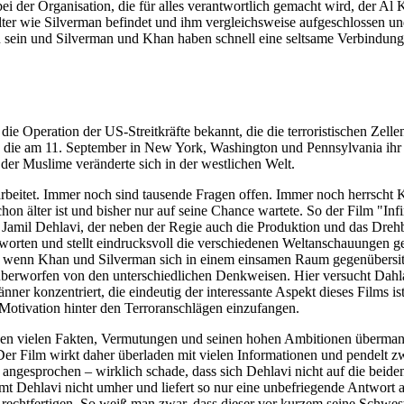
ei der Organisation, die für alles verantwortlich gemacht wird, der A
ter wie Silverman befindet und ihm vergleichsweise aufgeschlossen und
 sein und Silverman und Khan haben schnell eine seltsame Verbindung.
e Operation der US-Streitkräfte bekannt, die die terroristischen Zelle
die am 11. September in New York, Washington und Pennsylvania ihr L
 der Muslime veränderte sich in der westlichen Welt.
rbeitet. Immer noch sind tausende Fragen offen. Immer noch herrscht Kr
on älter ist und bisher nur auf seine Chance wartete. So der Film "Infi
r Jamil Dehlavi, der neben der Regie auch die Produktion und das Dre
tworten und stellt eindrucksvoll die verschiedenen Weltanschauungen 
, wenn Khan und Silverman sich in einem einsamen Raum gegenübersitz
erworfen von den unterschiedlichen Denkweisen. Hier versucht Dahlavi
er konzentriert, die eindeutig der interessante Aspekt dieses Films ist
 Motivation hinter den Terroranschlägen einzufangen.
den vielen Fakten, Vermutungen und seinen hohen Ambitionen übermann
r Film wirkt daher überladen mit vielen Informationen und pendelt zw
l angesprochen – wirklich schade, dass sich Dehlavi nicht auf die beid
t Dehlavi nicht umher und liefert so nur eine unbefriegende Antwort a
rechtfertigen. So weiß man zwar, dass dieser vor kurzem seine Schweste