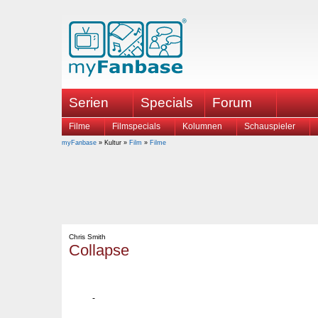
Serien
Specials
Forum
Filme
Filmspecials
Kolumnen
Schauspieler
myFanbase
» Kultur »
Film
»
Filme
Chris Smith
Collapse