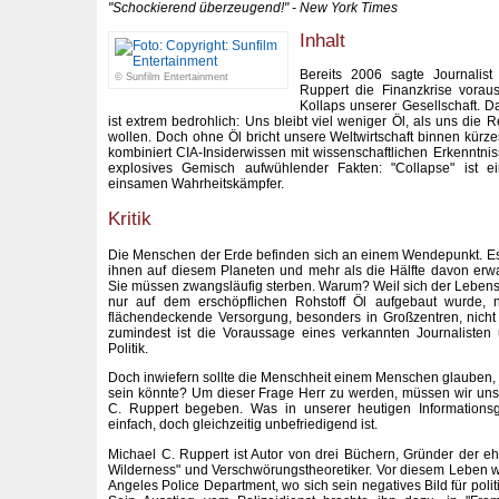
"Schockierend überzeugend!" - New York Times
Inhalt
Bereits 2006 sagte Journalis
© Sunfilm Entertainment
Ruppert die Finanzkrise vorau
Kollaps unserer Gesellschaft. D
ist extrem bedrohlich: Uns bleibt viel weniger Öl, als uns di
wollen. Doch ohne Öl bricht unsere Weltwirtschaft binnen kürz
kombiniert CIA-Insiderwissen mit wissenschaftlichen Erkenntn
explosives Gemisch aufwühlender Fakten: "Collapse" ist ei
einsamen Wahrheitskämpfer.
Kritik
Die Menschen der Erde befinden sich an einem Wendepunkt. Es
ihnen auf diesem Planeten und mehr als die Hälfte davon erwa
Sie müssen zwangsläufig sterben. Warum? Weil sich der Leben
nur auf dem erschöpflichen Rohstoff Öl aufgebaut wurde, n
flächendeckende Versorgung, besonders in Großzentren, nicht a
zumindest ist die Voraussage eines verkannten Journalisten 
Politik.
Doch inwiefern sollte die Menschheit einem Menschen glauben, 
sein könnte? Um dieser Frage Herr zu werden, müssen wir uns
C. Ruppert begeben. Was in unserer heutigen Informationsg
einfach, doch gleichzeitig unbefriedigend ist.
Michael C. Ruppert ist Autor von drei Büchern, Gründer der 
Wilderness" und Verschwörungstheoretiker. Vor diesem Leben wa
Angeles Police Department, wo sich sein negatives Bild für polit