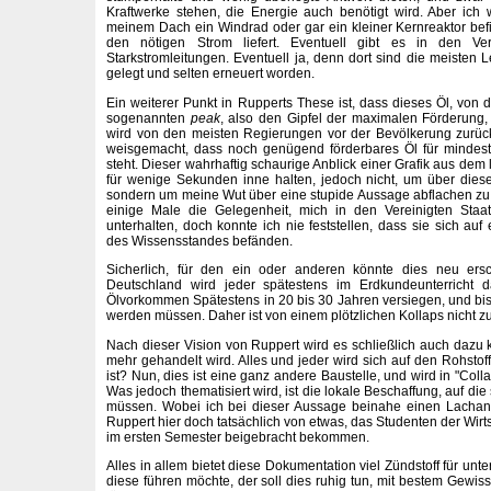
Kraftwerke stehen, die Energie auch benötigt wird. Aber ich 
meinem Dach ein Windrad oder gar ein kleiner Kernreaktor befin
den nötigen Strom liefert. Eventuell gibt es in den Ver
Starkstromleitungen. Eventuell ja, denn dort sind die meisten 
gelegt und selten erneuert worden.
Ein weiterer Punkt in Rupperts These ist, dass dieses Öl, von 
sogenannten
peak
, also den Gipfel der maximalen Förderung, 
wird von den meisten Regierungen vor der Bevölkerung zurüc
weisgemacht, dass noch genügend förderbares Öl für mindes
steht. Dieser wahrhaftig schaurige Anblick einer Grafik aus dem 
für wenige Sekunden inne halten, jedoch nicht, um über die
sondern um meine Wut über eine stupide Aussage abflachen zu 
einige Male die Gelegenheit, mich in den Vereinigten Sta
unterhalten, doch konnte ich nie feststellen, dass sie sich au
des Wissensstandes befänden.
Sicherlich, für den ein oder anderen könnte dies neu ers
Deutschland wird jeder spätestens im Erdkundeunterricht d
Ölvorkommen Spätestens in 20 bis 30 Jahren versiegen, und bis
werden müssen. Daher ist von einem plötzlichen Kollaps nicht z
Nach dieser Vision von Ruppert wird es schließlich auch dazu
mehr gehandelt wird. Alles und jeder wird sich auf den Rohstof
ist? Nun, dies ist eine ganz andere Baustelle, und wird in "Coll
Was jedoch thematisiert wird, ist die lokale Beschaffung, auf di
müssen. Wobei ich bei dieser Aussage beinahe einen Lachan
Ruppert hier doch tatsächlich von etwas, das Studenten der Wirt
im ersten Semester beigebracht bekommen.
Alles in allem bietet diese Dokumentation viel Zündstoff für un
diese führen möchte, der soll dies ruhig tun, mit bestem Gewis