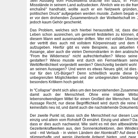
Sein Ausstieg vom Polizeidienst brachte ihn dazu, in "From
Missstände in seinem Land aufzudecken. Ähnlich wie es die fra
enchaîné" handhabt, wollte auch er ein Netzwerk gründen
politischen Druck" aufgegeben werden musste. Zudem begab er
er vor dem drohenden Zusammenbruch der Weltwirtschaft im 
jedoch kaum Gehör geschenkt.
Das Problem, welches sich hierbei herausstellt, ist, dass die
Leben schon ausreichen, um generell feststellen zu können,
diesem Mann weit auseinander driften. Wer mit vollster Überzeu
der vertritt dies auch mit vollstem Körpereinsatz und dem
aufzugeben. Hierfür gibt es viele Beispiele, aus aktuellen
Assange, aber auch die vielen Demonstranten in den arabisch
"From the Wilderness" nicht aufrechterhalten? Wieso seine 
gestalten? Wieso musste erst durch ein Fernsehteam sein
Weltöffentlichkeit vorgestellt werden? Gleichzeitig besteht woh
an seinen Aussagen? Und wenn es etwas Neues gibt, ist dies 
nur für den US-Bürger? Denn schließlich wurde diese D
unbegrenzten Möglichkeiten und der unbegrenzten Geldmen
besonders Kritikern hoch gelobt.
In "Collapse" dreht sich alles um den bevorstehenden Zusammen
damit auch der Menschheit. Ohne eine intakte Wirtsc
lebensnotwendigen Mittel für einen Großteil der Menschen. Natü
Aussage Recht, nur diese Begrifflichkeit wird durch die reine
keinesfalls neu ist, und damit auch die nachstehende Dokumentati
Der zweite Punkt ist, dass sich die Menschheit nur diesen Lu
einzig und allein vom Rohstoff Öl ernährt. Einzig und allein? Da
dass er dies auch nachweist. Wie sieht es mit den altbewährt
Gezeitenkraftwerken aus, den Sonnenkollektoren, den Windkr
und - mit Verlaub - in vielen Ländern der Atomkraft? Auf diese
stümperhafte und wenig überlegte Antwort bieten, und zwar 