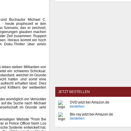
t und Buchautor Michael C.
s - heute prophezeit er den
as Szenario, das er zeichnet,
e Regierungen glauben machen
ester Zeit zusammen. Ruppert
issen. Heraus kommt ein hoch
n Doku-Thriller über einen
 leben sieben Milliarden von
rtet ein schweres Schicksal.
sstandard, welcher im Grunde
icht halten und somit eine
ufrecht erhalten lässt. Dies
und Kritikers der weltweiten
JETZT BESTELLEN
der womöglich ein Verrückter
DVD jetzt bei Amazon.de
 auf die Suche nach Michael
bestellen
esellschaft im Grunde sehr
Blu-ray jetzt bei Amazon.de
bestellen
ehemaligen Website "From the
r er Police Officer beim Los
ische Systeme entwickelt hat.