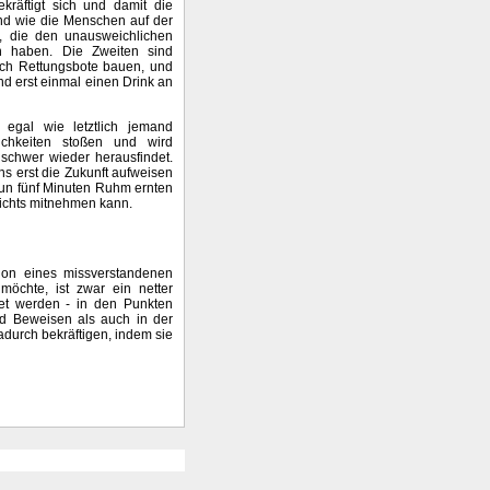
räftigt sich und damit die
ind wie die Menschen auf der
en, die den unausweichlichen
n haben. Die Zweiten sind
ich Rettungsbote bauen, und
und erst einmal einen Drink an
 egal wie letztlich jemand
ichkeiten stoßen und wird
schwer wieder herausfindet.
uns erst die Zukunft aufweisen
nun fünf Minuten Ruhm ernten
nichts mitnehmen kann.
ion eines missverstandenen
öchte, ist zwar ein netter
tet werden - in den Punkten
und Beweisen als auch in der
adurch bekräftigen, indem sie