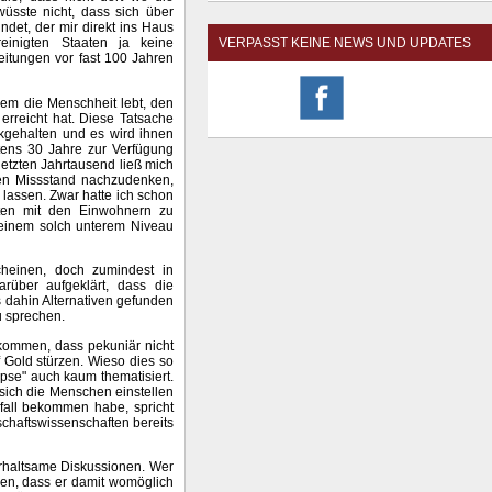
wüsste nicht, dass sich über
det, der mir direkt ins Haus
einigten Staaten ja keine
VERPASST KEINE NEWS UND UPDATES
Leitungen vor fast 100 Jahren
dem die Menschheit lebt, den
erreicht hat. Diese Tatsache
kgehalten und es wird ihnen
tens 30 Jahre zur Verfügung
letzten Jahrtausend ließ mich
sen Missstand nachzudenken,
lassen. Zwar hatte ich schon
aten mit den Einwohnern zu
f einem solch unterem Niveau
cheinen, doch zumindest in
arüber aufgeklärt, dass die
 dahin Alternativen gefunden
u sprechen.
 kommen, dass pekuniär nicht
f Gold stürzen. Wieso dies so
apse" auch kaum thematisiert.
e sich die Menschen einstellen
fall bekommen habe, spricht
schaftswissenschaften bereits
terhaltsame Diskussionen. Wer
sen, dass er damit womöglich