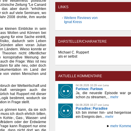
 the Wilderness" politische
nzösische Zeitung "Le Canard
LINKS
, das aber durch "erhöhten
 sich auf viele Seminare, wo
Jahr 2008 drohte, ihm wurde
Weitere Reviews von
Ignat Kress
se kleinen Einblicke in sein
 dass Wollen und Können bei
gung für eine Sache eintritt,
 Risiko, dadurch sein Leben
DARSTELLER/CHARAKTERE
 Gründen allen voran Julian
en Ländern. Wieso konnte er
Michael C. Ruppert
Theorien nicht öffentlicher
als er selbst
e konspirative Meinung der
l auch die Frage: Was ist neu
dann für alle neu, oder doch
okumentation im Land der
ge von vielen Menschen und
AKTUELLE KOMMENTARE
bruch der Weltwirtschaft und
04.08.2026 10:29 von Lena
Furious: Furious
haft versiegen auch die
Ja, die neueste Episode war ge
rlich hat Ruppert mit dieser
schon zu streamen,...
mehr
 Logik bestimmt, wodurch sie
on in Frage stellt.
04.08.2026 10:27 von Lena
Paradise: Paradise
xus gönnen kann, da sie sich
Ich bin immer hin- und hergeriss
 muss ich doch ehrlich bitten,
ein Ereignis den...
mehr
en Kohle-, Gas-, Wasser- und
afträdern oder der Erdwärme
 Frage kann Ruppert nur eine
mehr Komme
die, dass nicht dort wo die