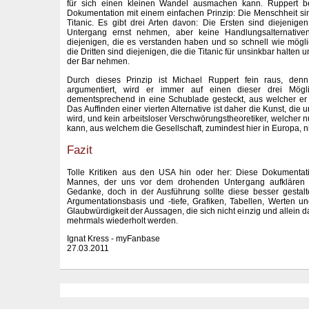
für sich einen kleinen Wandel ausmachen kann. Ruppert bek
Dokumentation mit einem einfachen Prinzip: Die Menschheit s
Titanic. Es gibt drei Arten davon: Die Ersten sind diejenig
Untergang ernst nehmen, aber keine Handlungsalternative
diejenigen, die es verstanden haben und so schnell wie mögl
die Dritten sind diejenigen, die die Titanic für unsinkbar halten 
der Bar nehmen.
Durch dieses Prinzip ist Michael Ruppert fein raus, denn
argumentiert, wird er immer auf einen dieser drei Mögl
dementsprechend in eine Schublade gesteckt, aus welcher er 
Das Auffinden einer vierten Alternative ist daher die Kunst, die 
wird, und kein arbeitsloser Verschwörungstheoretiker, welcher 
kann, aus welchem die Gesellschaft, zumindest hier in Europa, 
Fazit
Tolle Kritiken aus den USA hin oder her: Diese Dokumentat
Mannes, der uns vor dem drohenden Untergang aufklären m
Gedanke, doch in der Ausführung sollte diese besser gestal
Argumentationsbasis und -tiefe, Grafiken, Tabellen, Werten 
Glaubwürdigkeit der Aussagen, die sich nicht einzig und allein d
mehrmals wiederholt werden.
Ignat Kress - myFanbase
27.03.2011