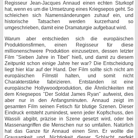
Regisseur Jean-Jacques Annaud einen echten Sturkopf
hat, wenn es um die Umsetzung eines Kriegsepos geht. So
schleichen sich Namensänderungen zuhauf ein, und
historische Tatsachen werden kurzerhand so
umgeschrieben, damit eine Dramaturgie aufgebaut wird.
Warum aber entschieden sich die europäischen
Produktionsfirmen, einen Regisseur für diese
millionenschwere Produktion einzusetzen, dessen letzter
Film "Sieben Jahre in Tibet" hieß, und damit zu diesem
Zeitpunkt schon einige Jahre her war? Die Entscheidung
liegt hier klar auf der Hand. Der Film sollte sich nicht am
europäischen Filmstil halten, und somit nicht
Charakterstärke fabrizieren. Entstanden ist eine
europäische Hollywoodproduktion, die Ähnlichkeiten mit
dem Kriegsepos "Der Soldat James Ryan" aufweist, dies
aber nur in den Anfangsminuten. Annaud zeigt im
gesamten Film seinen Fetisch für blutige Szenen. Dieser
Eindruck entsteht zumindest, wenn jeder Kopfschuss, den
Wassili abgibt, präzise in Szene gesetzt wird, oder bei
Massenangriffen die Menschen nur so umfallen. Natürlich
hat das Ganze für Annaud einen Sinn. Er wollte die
Grausamkeit und Nichtigkeit dieser Schlacht perfekt