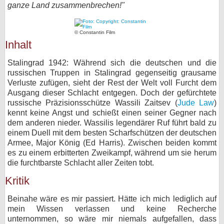
ganze Land zusammenbrechen!"
bei X
© Constantin Film
bei Facebook
Inhalt
Stalingrad 1942: Während sich die deutschen und die
Kontakt
russischen Truppen in Stalingrad gegenseitig grausame
Verluste zufügen, sieht der Rest der Welt voll Furcht dem
Nutzungsbedingungen
Ausgang dieser Schlacht entgegen. Doch der gefürchtete
russische Präzisionsschütze Wassili Zaitsev (
Jude Law
)
Datenschutz
kennt keine Angst und schießt einen seiner Gegner nach
dem anderen nieder. Wassilis legendärer Ruf führt bald zu
Cookie-Einstellungen
einem Duell mit dem besten Scharfschützen der deutschen
Armee, Major König (Ed Harris). Zwischen beiden kommt
es zu einem erbitterten Zweikampf, während um sie herum
Impressum
die furchtbarste Schlacht aller Zeiten tobt.
Desktop-Ansicht
Kritik
myFanbase
Beinahe wäre es mir passiert. Hätte ich mich lediglich auf
mein Wissen verlassen und keine Recherche
unternommen, so wäre mir niemals aufgefallen, dass