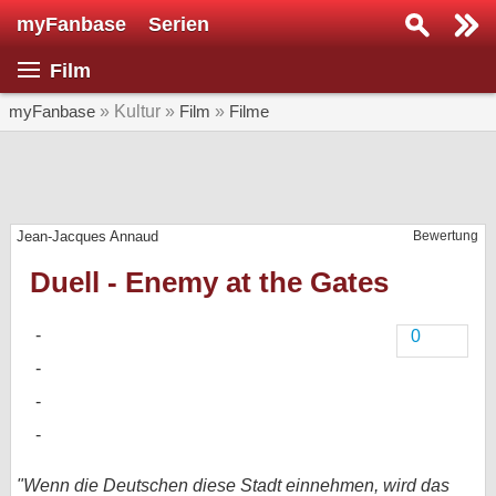
myFanbase
Serien
Serie suchen...
Film
Home
SERIEN
myFanbase
» Kultur »
Film
»
Filme
Serien
Kolumnen
Jean-Jacques Annaud
Bewertung
Interviews
Duell - Enemy at the Gates
Veranstaltungen
KULTUR
0
Specials
SERVICE
Gewinnspiele
Forum
"Wenn die Deutschen diese Stadt einnehmen, wird das