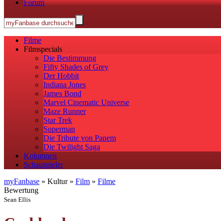
Forum
Filme
Filmspecials
Die Bestimmung
Fifty Shades of Grey
Der Hobbit
Indiana Jones
James Bond
Marvel Cinematic Universe
Maze Runner
Star Trek
Superman
Die Tribute von Panem
Die Twilight Saga
Kolumnen
Schauspieler
myFanbase
» Kultur »
Film
»
Filme
Bewertung
Sean Ellis