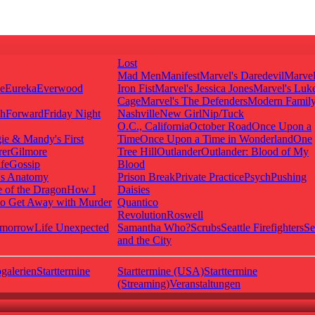
Lost
Mad Men
Manifest
Marvel's Daredevil
Marvel
ie
Eureka
Everwood
Iron Fist
Marvel's Jessica Jones
Marvel's Luk
Cage
Marvel's The Defenders
Modern Famil
shForward
Friday Night
Nashville
New Girl
Nip/Tuck
O.C., California
October Road
Once Upon a
ie & Mandy's First
Time
Once Upon a Time in Wonderland
One
rer
Gilmore
Tree Hill
Outlander
Outlander: Blood of My
fe
Gossip
Blood
's Anatomy
Prison Break
Private Practice
Psych
Pushing
 of the Dragon
How I
Daisies
o Get Away with Murder
Quantico
Revolution
Roswell
omorrow
Life Unexpected
Samantha Who?
Scrubs
Seattle Firefighters
Se
and the City
galerien
Starttermine
Starttermine (USA)
Starttermine
(Streaming)
Veranstaltungen