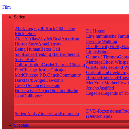
Film
Serien
24
24: Legacy
30 Rock
4400 - Die
Dr. House
Rückkehrer
Eine himmlische Famil
Akte X
Alias
Ally McBeal
American
Fear the Walking
Horror Story
Angel
Arrow
Dead
Felicity
Firefly
Fla
Being Human
Better Call
Lights
Fringe
Saul
Bones
Breaking Bad
Brothers &
Game of Thrones
Georg
Sisters
Buffy
Marriage
Ghost Whispe
Californication
Castle
Charmed
Chicago
Girls
Girls
Glee
Good Wi
Fire
Chicago Justice
Chicago
Girl
Gotham
Greek
Grey
Med
Chicago P.D.
Chuck
Community
Heroes
Homeland
House
Dark
Dark Angel
Dawson's
Met Your Mother
How t
Creek
Defiance
Desperate
Jericho
Justified
Housewives
Dexter
Die himmlische
Legacies
Legends of T
Joan
Dollhouse
DVD-Rezensionen
Foto
Serien A bis Z
Interviews
Kolumnen
(Deutschland)
Specials