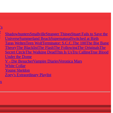
's
e
Shadowhunters
Smallville
Stranger Things
Stuart Fails to Save the
y
Universe
Summerland Beach
Supernatural
Switched at Birth
Taras Welten
Teen Wolf
Terminator: S.C.C.
The 100
The Big Bang
Theory
The Blacklist
The Flash
The Following
The Originals
The
Secret Circle
The Walking Dead
This Is Us
Tru Calling
True Blood
Under the Dome
V - Die Besucher
Vampire Diaries
Veronica Mars
White Collar
Young Sheldon
Zoey's Extraordinary Playlist
x