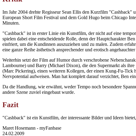
Im Jahr 2004 drehte Regisseur Sean Ellis den Kurzfilm "Cashback" u
European Short Film Festival und dem Gold Hugo beim Chicago Interna
Minuten.
"Cashback" ist in erster Linie ein Kunstfilm, der nicht auf eine tem
spielen dabei eine entscheidende Rolle, denn der Hauptcharakter Ben 
einfriert, um die Kundinnen auszuziehen und zu malen. Zudem erfah
eine ganze Reihe ästhetisch ansprechender und erotisch angehauchter
Weiterhin setzt der Film auf Humor durch verschrobene Nebencharakt
Lambourne) und Barry (Michael Dixon), die den Supermarkt als ihre 
(Marc Pickering), einen weiteren Kollegen, der einen Kung-Fu-Tick ha
Nervpotential aufweisen. Man hat komplett darauf verzichtet, Ben ein
Da die Handlung, wie erwähnt, weder Tempo noch besondere Spannung 
andere Szene zuviel eingebaut wurde.
Fazit
"Cashback" ist ein Kunstfilm, der interessante Bilder und Ideen bietet
Maret Hosemann - myFanbase
24.02.2009