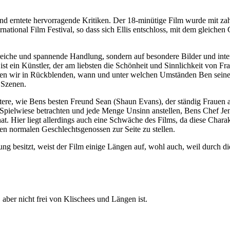
nd erntete hervorragende Kritiken. Der 18-minütige Film wurde mit z
tional Film Festival, so dass sich Ellis entschloss, mit dem gleichen
poreiche und spannende Handlung, sondern auf besondere Bilder und inte
ist ein Künstler, der am liebsten die Schönheit und Sinnlichkeit von F
ren wir in Rückblenden, wann und unter welchen Umständen Ben seine 
 Szenen.
ere, wie Bens besten Freund Sean (Shaun Evans), der ständig Frauen 
Spielwiese betrachten und jede Menge Unsinn anstellen, Bens Chef Jenk
t. Hier liegt allerdings auch eine Schwäche des Films, da diese Charak
en normalen Geschlechtsgenossen zur Seite zu stellen.
besitzt, weist der Film einige Längen auf, wohl auch, weil durch die
, aber nicht frei von Klischees und Längen ist.