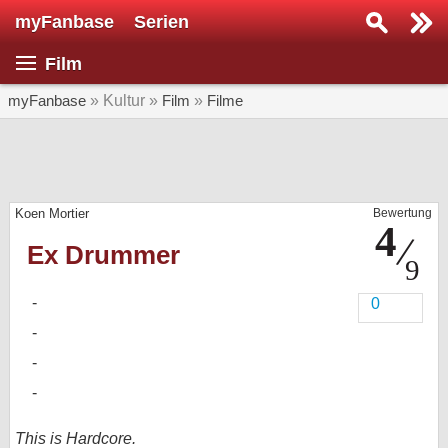
myFanbase
Serien
Serie suchen...
Film
Home
SERIEN
myFanbase
» Kultur »
Film
»
Filme
Serien
Kolumnen
Koen Mortier
Bewertung
Interviews
Ex Drummer
Veranstaltungen
KULTUR
0
Specials
SERVICE
Gewinnspiele
Forum
This is Hardcore.