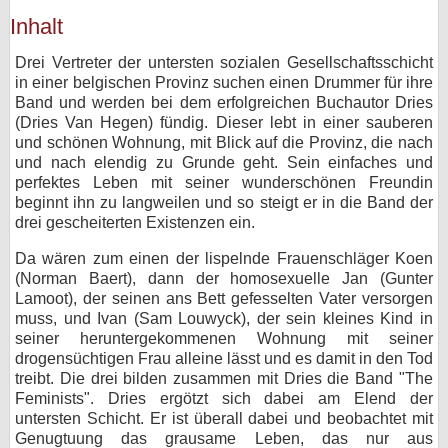
Inhalt
bei X
Drei Vertreter der untersten sozialen Gesellschaftsschicht
bei Facebook
in einer belgischen Provinz suchen einen Drummer für ihre
Band und werden bei dem erfolgreichen Buchautor Dries
(Dries Van Hegen) fündig. Dieser lebt in einer sauberen
Kontakt
und schönen Wohnung, mit Blick auf die Provinz, die nach
und nach elendig zu Grunde geht. Sein einfaches und
Nutzungsbedingungen
perfektes Leben mit seiner wunderschönen Freundin
beginnt ihn zu langweilen und so steigt er in die Band der
Datenschutz
drei gescheiterten Existenzen ein.
Da wären zum einen der lispelnde Frauenschläger Koen
Cookie-Einstellungen
(Norman Baert), dann der homosexuelle Jan (Gunter
Lamoot), der seinen ans Bett gefesselten Vater versorgen
Impressum
muss, und Ivan (Sam Louwyck), der sein kleines Kind in
seiner heruntergekommenen Wohnung mit seiner
Desktop-Ansicht
drogensüchtigen Frau alleine lässt und es damit in den Tod
myFanbase
treibt. Die drei bilden zusammen mit Dries die Band "The
Feminists". Dries ergötzt sich dabei am Elend der
untersten Schicht. Er ist überall dabei und beobachtet mit
Genugtuung das grausame Leben, das nur aus