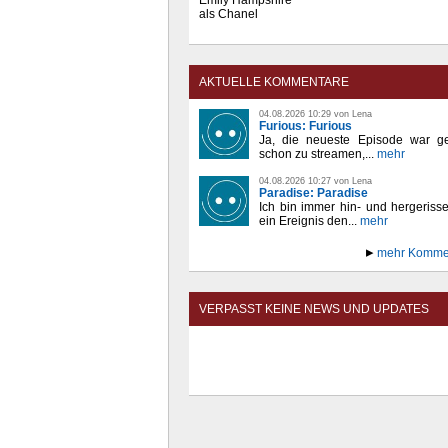
Emily Hampshire
als Chanel
AKTUELLE KOMMENTARE
04.08.2026 10:29 von Lena
Furious: Furious
Ja, die neueste Episode war ge
schon zu streamen,...
mehr
04.08.2026 10:27 von Lena
Paradise: Paradise
Ich bin immer hin- und hergeriss
ein Ereignis den...
mehr
mehr Komme
VERPASST KEINE NEWS UND UPDATES