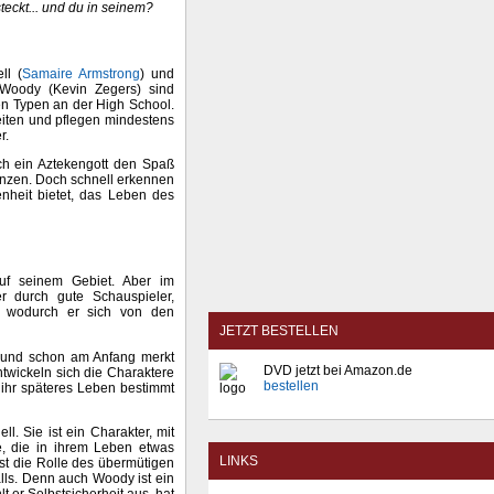
eckt... und du in seinem?
ll (
Samaire Armstrong
) und
 Woody (Kevin Zegers) sind
en Typen an der High School.
eiten und pflegen mindestens
r.
ich ein Aztekengott den Spaß
lanzen. Doch schnell erkennen
enheit bietet, das Leben des
auf seinem Gebiet. Aber im
r durch gute Schauspieler,
, wodurch er sich von den
JETZT BESTELLEN
n und schon am Anfang merkt
DVD jetzt bei Amazon.de
twickeln sich die Charaktere
bestellen
 ihr späteres Leben bestimmt
. Sie ist ein Charakter, mit
e, die in ihrem Leben etwas
LINKS
ist die Rolle des übermütigen
lls. Denn auch Woody ist ein