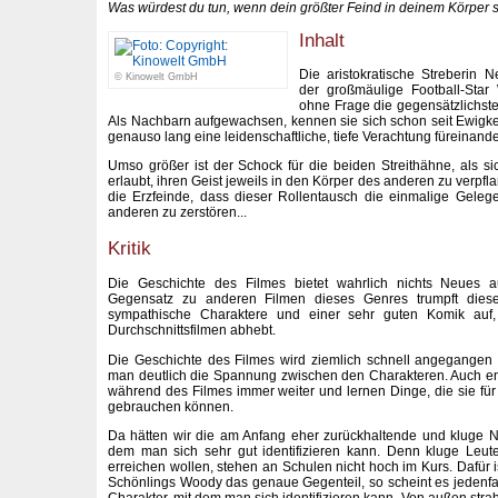
Was würdest du tun, wenn dein größter Feind in deinem Körper st
Inhalt
Die aristokratische Streberin Ne
© Kinowelt GmbH
der großmäulige Football-Star
ohne Frage die gegensätzlichst
Als Nachbarn aufgewachsen, kennen sie sich schon seit Ewigk
genauso lang eine leidenschaftliche, tiefe Verachtung füreinande
Umso größer ist der Schock für die beiden Streithähne, als s
erlaubt, ihren Geist jeweils in den Körper des anderen zu verpf
die Erzfeinde, dass dieser Rollentausch die einmalige Geleg
anderen zu zerstören...
Kritik
Die Geschichte des Filmes bietet wahrlich nichts Neues 
Gegensatz zu anderen Filmen dieses Genres trumpft diese
sympathische Charaktere und einer sehr guten Komik auf
Durchschnittsfilmen abhebt.
Die Geschichte des Filmes wird ziemlich schnell angegange
man deutlich die Spannung zwischen den Charakteren. Auch en
während des Filmes immer weiter und lernen Dinge, die sie für
gebrauchen können.
Da hätten wir die am Anfang eher zurückhaltende und kluge Nell
dem man sich sehr gut identifizieren kann. Denn kluge Leut
erreichen wollen, stehen an Schulen nicht hoch im Kurs. Dafür 
Schönlings Woody das genaue Gegenteil, so scheint es jedenfa