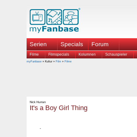
Serien
Specials
Forum
Filme
Filmspecials
Kolumnen
Schauspieler
myFanbase
» Kultur »
Film
»
Filme
Nick Hurran
It's a Boy Girl Thing