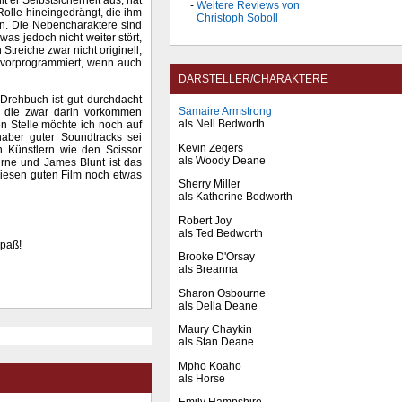
t er Selbstsicherheit aus, hat
Weitere Reviews von
Rolle hineingedrängt, die ihm
Christoph Soboll
en. Die Nebencharaktere sind
was jedoch nicht weiter stört,
Streiche zwar nicht originell,
d vorprogrammiert, wenn auch
DARSTELLER/CHARAKTERE
Drehbuch ist gut durchdacht
Samaire Armstrong
, die zwar darin vorkommen
als Nell Bedworth
en Stelle möchte ich noch auf
ber guter Soundtracks sei
Kevin Zegers
n Künstlern wie den Scissor
als Woody Deane
rne und James Blunt ist das
diesen guten Film noch etwas
Sherry Miller
als Katherine Bedworth
Robert Joy
als Ted Bedworth
Spaß!
Brooke D'Orsay
als Breanna
Sharon Osbourne
als Della Deane
Maury Chaykin
als Stan Deane
Mpho Koaho
als Horse