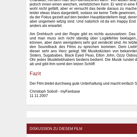
Charakter, mit dem man sich identifizieren kann. Von außen strahl
jedoch innen einen weichen, verletzlichen Kern. Er wird in eine 
wohl nicht gefällt, aber er versucht das beste daraus zu mach
leider etwas blass dargestellt, sodass sie keine Tiefe gewinnen, 
da der Fokus gezielt auf den beiden Hauptdarstellern liegt, deren 
aber ungemein witzig sind. Und natürlich ist da ein Happy En
anders als erwartet.
Am Drehbuch und der Regie gibt es nichts auszusetzen. Das 
und man muss sich nicht ständig über Logikfehler beklagen
können, aber dann wenigstens sehr gut versteckt sind. An letzt
den Soundtrack des Films zu sprechen kommen. Dem Liebha
dieser sehr ans Herz gelegt. Mit Musikstücken von bekannte
Sisters, Sugababes, Black Eyed Peas, Elton John, Ozzy Osbou
Ohr jedes Musikliebhabers bestens bedient. Die Musik rundet 
ab und gibt ihm somit den letzen Schliff.
Fazit
Der Film bietet durchweg gute Unterhaltung und macht einfach 
Christoph Soboll - myFanbase
11.11.2007
DISKUSSION ZU DIESEM FILM