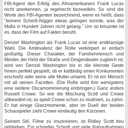
FBI-Agent den Erfolg des Afroamerikaners Frank Lucas
nicht anerkennen, ja regelrecht bezweifeln. So sind die
Worte des FBI-Agenten bezeichnend, wenn es heißt, dass
"keinem Scheiß-Nigger etwas gelingen konnte, was der
Mafia in Hundert Jahren nicht gelang." Um so brisanter ist
es, dass der Film auf Fakten beruht.
Denzel Washington als Frank Lucas ist eine erstklassige
Wahl. Die Ambivalenz der Rolle verkörpert er einfach
großartig. Dieser Charakter, der Familienmensch und
Mörder, der Held der Straße und Drogendealer zugleich ist,
wird von Denzel Washington bis in die kleinste Geste
hinein perfekt gespielt, ob er kaltblütig einen Konkurrenten
erschießt oder seine alte Mutter umarmt. Er ist ein Mensch
mit all seinen Facetten. (Die Rolle wird ihm wenigstens
eine weitere Oscarnominierung einbringen.) Ganz anders
Russell Crowe. So wie die Mischung Scott und Crowe
altbewährt ist, so spielt Crowe schon zu routiniert, zu zahm.
Er hat einige Glanzmomente, aber im Duell der beiden
Schauspieler zieht Crowe eindeutig den Kürzeren.
Seinem Stil, Filme zu inszenieren, ist Ridley Scott treu
geblieben. Ein schneller Schnitt und viele Nahaufnahmen