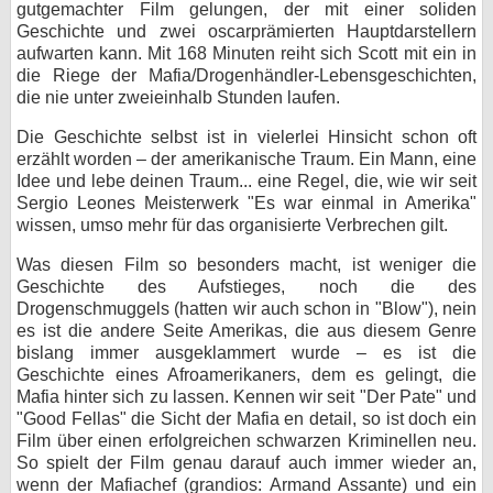
gutgemachter Film gelungen, der mit einer soliden
Geschichte und zwei oscarprämierten Hauptdarstellern
aufwarten kann. Mit 168 Minuten reiht sich Scott mit ein in
die Riege der Mafia/Drogenhändler-Lebensgeschichten,
die nie unter zweieinhalb Stunden laufen.
Die Geschichte selbst ist in vielerlei Hinsicht schon oft
erzählt worden – der amerikanische Traum. Ein Mann, eine
Idee und lebe deinen Traum... eine Regel, die, wie wir seit
Sergio Leones Meisterwerk "Es war einmal in Amerika"
wissen, umso mehr für das organisierte Verbrechen gilt.
Was diesen Film so besonders macht, ist weniger die
Geschichte des Aufstieges, noch die des
Drogenschmuggels (hatten wir auch schon in "Blow"), nein
es ist die andere Seite Amerikas, die aus diesem Genre
bislang immer ausgeklammert wurde – es ist die
Geschichte eines Afroamerikaners, dem es gelingt, die
Mafia hinter sich zu lassen. Kennen wir seit "Der Pate" und
"Good Fellas" die Sicht der Mafia en detail, so ist doch ein
Film über einen erfolgreichen schwarzen Kriminellen neu.
So spielt der Film genau darauf auch immer wieder an,
wenn der Mafiachef (grandios: Armand Assante) und ein