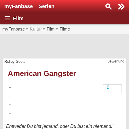
myFanbase
Serien
Serie suchen...
Film
Home
SERIEN
myFanbase
» Kultur »
Film
»
Filme
Serien
Kolumnen
Ridley Scott
Bewertung
Interviews
American Gangster
Veranstaltungen
KULTUR
0
Specials
SERVICE
Gewinnspiele
Forum
"Entweder Du bist jemand, oder Du bist ein niemand."