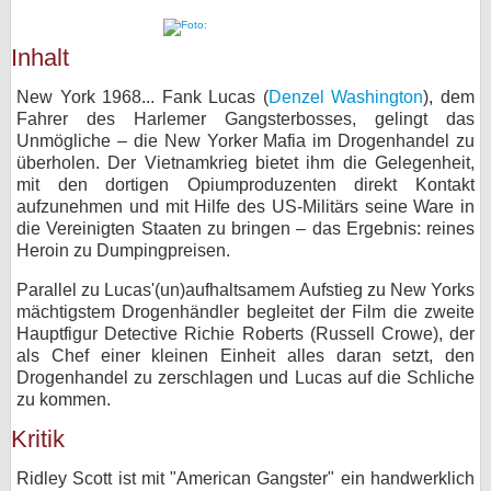
bei X
Inhalt
bei Facebook
New York 1968... Fank Lucas (
Denzel Washington
), dem
Fahrer des Harlemer Gangsterbosses, gelingt das
Unmögliche – die New Yorker Mafia im Drogenhandel zu
Kontakt
überholen. Der Vietnamkrieg bietet ihm die Gelegenheit,
mit den dortigen Opiumproduzenten direkt Kontakt
Nutzungsbedingungen
aufzunehmen und mit Hilfe des US-Militärs seine Ware in
die Vereinigten Staaten zu bringen – das Ergebnis: reines
Datenschutz
Heroin zu Dumpingpreisen.
Parallel zu Lucas'(un)aufhaltsamem Aufstieg zu New Yorks
Cookie-Einstellungen
mächtigstem Drogenhändler begleitet der Film die zweite
Hauptfigur Detective Richie Roberts (Russell Crowe), der
Impressum
als Chef einer kleinen Einheit alles daran setzt, den
Desktop-Ansicht
Drogenhandel zu zerschlagen und Lucas auf die Schliche
zu kommen.
myFanbase
Kritik
Ridley Scott ist mit "American Gangster" ein handwerklich