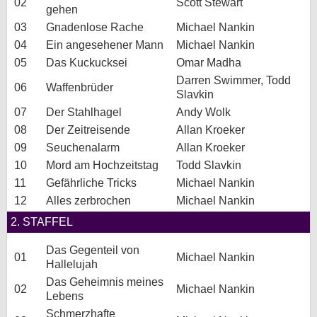
02
Scott Stewart
gehen
bei X
03
Gnadenlose Rache
Michael Nankin
04
Ein angesehener Mann
Michael Nankin
bei Facebook
05
Das Kuckucksei
Omar Madha
Darren Swimmer, Todd
06
Waffenbrüder
Slavkin
Kontakt
07
Der Stahlhagel
Andy Wolk
Nutzungsbedingungen
08
Der Zeitreisende
Allan Kroeker
09
Seuchenalarm
Allan Kroeker
Datenschutz
10
Mord am Hochzeitstag
Todd Slavkin
11
Gefährliche Tricks
Michael Nankin
Cookie-Einstellungen
12
Alles zerbrochen
Michael Nankin
Impressum
2. STAFFEL
Desktop-Ansicht
Das Gegenteil von
01
Michael Nankin
myFanbase
Hallelujah
Das Geheimnis meines
02
Michael Nankin
Lebens
Schmerzhafte