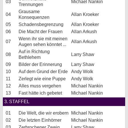
03
Michael Nankin
Trennungen
Grausame
04
Allan Kroeker
Konsequenzen
05
Schadensbegrenzung
Allan Kroeker
06
Die Macht der Frauen
Allan Arkush
Wenn ihr sie mit meinen
07
Allan Arkush
Augen sehen könntet ...
Auf in Richtung
08
Larry Shaw
Bethlehem
09
Bilder der Erinnerung
Larry Shaw
10
Auf dem Grund der Erde
Andy Wolk
11
Zerlegt wie eine Puppe
Andy Wolk
12
Alles muss vergehen
Michael Nankin
13
Fast hätte ich gebetet
Michael Nankin
3. STAFFEL
01
Die Welt, die wir erobern
Michael Nankin
02
Die letzten Einhörner
Michael Nankin
03
Zerbrochener Zweig
Larry Shaw