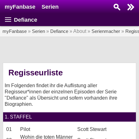
myFanbase
Serien
Serie suchen...
Defiance
Home
SERIEN
myFanbase
»
Serien
»
Defiance
» About »
Serienmacher
»
Regis
Serien
Kolumnen
Interviews
Regisseurliste
Veranstaltungen
Im Folgenden findet ihr die Auflistung aller
KULTUR
Regisseur*innen der einzelnen Episoden der Serie
"Defiance" als Übersicht und sofern vorhanden ihre
Specials
Biographien.
SERVICE
1. STAFFEL
Gewinnspiele
01
Pilot
Scott Stewart
Forum
Wohin die toten Männer