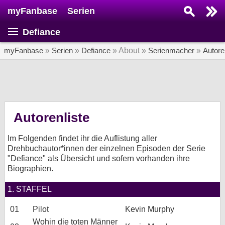
myFanbase
Serien
Serie suchen...
Defiance
Home
SERIEN
myFanbase
»
Serien
»
Defiance
» About »
Serienmacher
»
Autore
Serien
Kolumnen
Interviews
Autorenliste
Veranstaltungen
Im Folgenden findet ihr die Auflistung aller
KULTUR
Drehbuchautor*innen der einzelnen Episoden der Serie
"Defiance" als Übersicht und sofern vorhanden ihre
Specials
Biographien.
SERVICE
1. STAFFEL
Gewinnspiele
01
Pilot
Kevin Murphy
Forum
Wohin die toten Männer