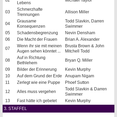
02
Michael Taylor
Lebens
Schmerzhafte
03
Allison Miller
Trennungen
Grausame
Todd Slavkin, Darren
04
Konsequenzen
Swimmer
05
Schadensbegrenzung
Nevin Densham
06
Die Macht der Frauen
Brian A. Alexander
Wenn ihr sie mit meinen
Brusta Brown & John
07
Augen sehen könntet ...
Mitchell Todd
Auf in Richtung
08
Bryan Q. Miller
Bethlehem
09
Bilder der Erinnerung
Kevin Murphy
10
Auf dem Grund der Erde
Anupam Nigam
11
Zerlegt wie eine Puppe
Phoef Sutton
Todd Slavkin & Darren
12
Alles muss vergehen
Swimmer
13
Fast hätte ich gebetet
Kevin Murphy
3. STAFFEL