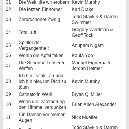
01
Die Welt, die wir erobern
Kevin Murphy
02
Die letzten Einhörner
Kari Drake
Todd Slavkin & Darren
03
Zerbrochener Zweig
Swimmer
Gregory Weidman &
04
Tote Luft
Geoff Tock
Splitter der
05
Anupam Nigam
Vergangenheit
06
Wohin die Äpfel fallen
Paula Yoo
Die Schönheit unserer
Manuel Figueroa &
07
Waffen
Jordan Heimer
Ich bin Datak Tarr und
08
ich bin hier, um Dich zu
Kevin Murphy
töten
09
Ostinato in Weiß
Bryan Q. Miller
Wenn die Dämmerung
10
Brian Allen Alexander
den Himmel verdunkelt
Ein Dämon vor meinen
11
Nick Mueller
Augen
Todd Slavkin & Darren