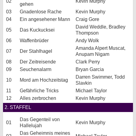
02
Kevin Murphy
gehen
bei X
03
Gnadenlose Rache
Kevin Murphy
04
Ein angesehener Mann
Craig Gore
bei Facebook
David Weddle, Bradley
05
Das Kuckucksei
Thompson
06
Waffenbrüder
Andy Wolk
Kontakt
Amanda Alpert Muscat,
07
Der Stahlhagel
Nutzungsbedingungen
Anupam Nigam
08
Der Zeitreisende
Clark Perry
Datenschutz
09
Seuchenalarm
Bryan Garcia
Darren Swimmer, Todd
10
Mord am Hochzeitstag
Cookie-Einstellungen
Slavkin
11
Gefährliche Tricks
Michael Taylor
Impressum
12
Alles zerbrochen
Kevin Murphy
Desktop-Ansicht
2. STAFFEL
myFanbase
Das Gegenteil von
01
Kevin Murphy
Hallelujah
Das Geheimnis meines