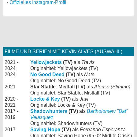
Offizielles Instagram-Profil
FILME UND SERIEN MIT KEVIN ALVES (AUSWAHL)
2021 -
Yellowjackets
(TV)
als
Travis
2024
Originaltitel: Yellowjackets (TV)
2024
No Good Deed
(TV)
als
Nate
Originaltitel: No Good Deed (TV)
2021
Star Stable: Mistfall (TV)
als
Alonso (Stimme)
Originaltitel: Star Stable: Mistfall (TV)
2020 -
Locke & Key
(TV)
als
Javi
2021
Originaltitel: Locke & Key (TV)
2017 -
Shadowhunters
(TV)
als
Bartholomew "Bat"
2019
Velasquez
Originaltitel: Shadowhunters (TV)
2017
Saving Hope
(TV)
als
Fernando Esperanza
Originaltitel: Saving Hope (#5.02 Midlife Crisis)