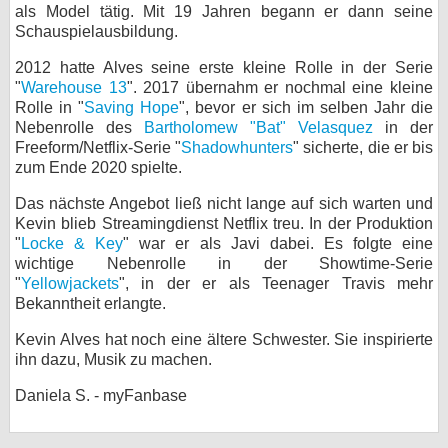
als Model tätig. Mit 19 Jahren begann er dann seine
bei X
Schauspielausbildung.
2012 hatte Alves seine erste kleine Rolle in der Serie
bei Facebook
"
Warehouse 13
". 2017 übernahm er nochmal eine kleine
Rolle in "
Saving Hope
", bevor er sich im selben Jahr die
Nebenrolle des
Bartholomew "Bat" Velasquez
in der
Kontakt
Freeform/Netflix-Serie "
Shadowhunters
" sicherte, die er bis
zum Ende 2020 spielte.
Nutzungsbedingungen
Das nächste Angebot ließ nicht lange auf sich warten und
Datenschutz
Kevin blieb Streamingdienst Netflix treu. In der Produktion
"
Locke & Key
" war er als Javi dabei. Es folgte eine
wichtige Nebenrolle in der Showtime-Serie
Cookie-Einstellungen
"
Yellowjackets
", in der er als Teenager Travis mehr
Bekanntheit erlangte.
Impressum
Kevin Alves hat noch eine ältere Schwester. Sie inspirierte
Desktop-Ansicht
ihn dazu, Musik zu machen.
myFanbase
Daniela S. - myFanbase