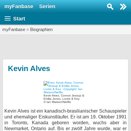
myFanbase
Serien
Serie suchen...
Start
Home
SERIEN
myFanbase
»
Biographien
Serien
Kolumnen
Interviews
Kevin Alves
Veranstaltungen
KULTUR
Specials
Kevin Alves, Connor Jessup &
Emilia Jones, Locke & Key
© Ian Watson/Netflix
SERVICE
Kevin Alves ist ein kanadisch-brasilianischer Schauspieler
Gewinnspiele
und ehemaliger Eiskunstläufer. Er ist am 19. Oktober 1991
in Toronto, Kanada geboren worden, wuchs aber in
Forum
Newmarket, Ontario auf. Bis er zwölf Jahre wurde, war er