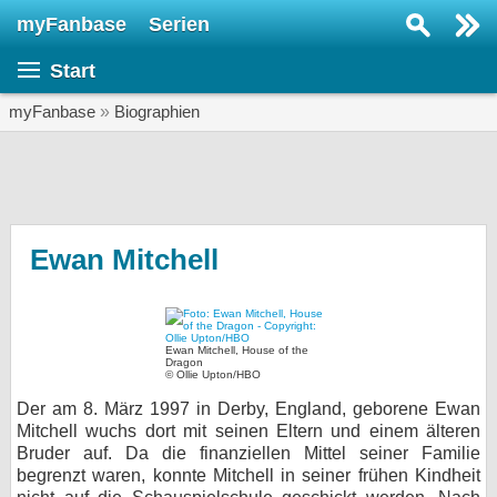
myFanbase
Serien
Serie suchen...
Start
Home
SERIEN
myFanbase
»
Biographien
Serien
Kolumnen
Interviews
Ewan Mitchell
Veranstaltungen
KULTUR
Ewan Mitchell, House of the
Specials
Dragon
© Ollie Upton/HBO
SERVICE
Der am 8. März 1997 in Derby, England, geborene Ewan
Mitchell wuchs dort mit seinen Eltern und einem älteren
Gewinnspiele
Bruder auf. Da die finanziellen Mittel seiner Familie
begrenzt waren, konnte Mitchell in seiner frühen Kindheit
Forum