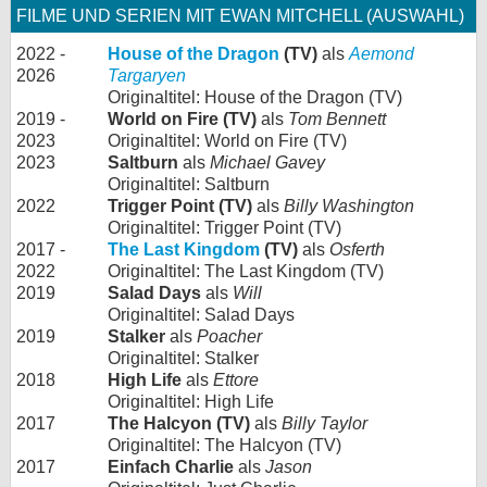
FILME UND SERIEN MIT EWAN MITCHELL (AUSWAHL)
2022 -
House of the Dragon
(TV)
als
Aemond
2026
Targaryen
Originaltitel: House of the Dragon (TV)
2019 -
World on Fire (TV)
als
Tom Bennett
2023
Originaltitel: World on Fire (TV)
2023
Saltburn
als
Michael Gavey
Originaltitel: Saltburn
2022
Trigger Point (TV)
als
Billy Washington
Originaltitel: Trigger Point (TV)
2017 -
The Last Kingdom
(TV)
als
Osferth
2022
Originaltitel: The Last Kingdom (TV)
2019
Salad Days
als
Will
Originaltitel: Salad Days
2019
Stalker
als
Poacher
Originaltitel: Stalker
2018
High Life
als
Ettore
Originaltitel: High Life
2017
The Halcyon (TV)
als
Billy Taylor
Originaltitel: The Halcyon (TV)
2017
Einfach Charlie
als
Jason