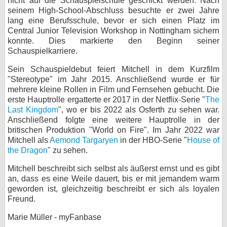
nicht auf die Schauspielschule geschickt werden. Nach
seinem High-School-Abschluss besuchte er zwei Jahre
bei X
lang eine Berufsschule, bevor er sich einen Platz im
Central Junior Television Workshop in Nottingham sichern
bei Facebook
konnte. Dies markierte den Beginn seiner
Schauspielkarriere.
Kontakt
Sein Schauspieldebut feiert Mitchell in dem Kurzfilm
"Stereotype" im Jahr 2015. Anschließend wurde er für
mehrere kleine Rollen in Film und Fernsehen gebucht. Die
Nutzungsbedingungen
erste Hauptrolle ergatterte er 2017 in der Netflix-Serie "
The
Last Kingdom
", wo er bis 2022 als Osferth zu sehen war.
Datenschutz
Anschließend folgte eine weitere Hauptrolle in der
britischen Produktion "World on Fire". Im Jahr 2022 war
Cookie-Einstellungen
Mitchell als
Aemond Targaryen
in der HBO-Serie "
House of
the Dragon
" zu sehen.
Impressum
Mitchell beschreibt sich selbst als äußerst ernst und es gibt
Desktop-Ansicht
an, dass es eine Weile dauert, bis er mit jemandem warm
myFanbase
geworden ist, gleichzeitig beschreibt er sich als loyalen
Freund.
Marie Müller - myFanbase