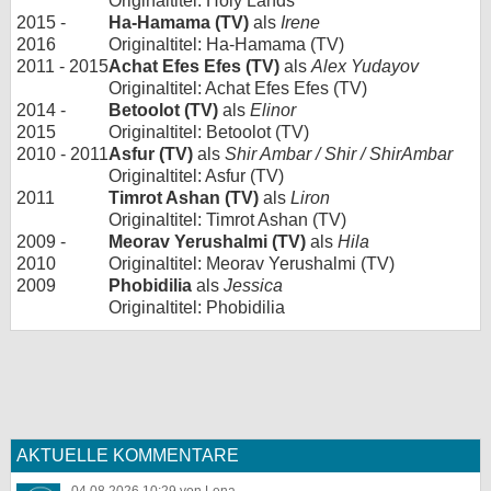
Originaltitel: Holy Lands
2015 -
Ha-Hamama (TV)
als
Irene
2016
Originaltitel: Ha-Hamama (TV)
2011 - 2015
Achat Efes Efes (TV)
als
Alex Yudayov
Originaltitel: Achat Efes Efes (TV)
2014 -
Betoolot (TV)
als
Elinor
2015
Originaltitel: Betoolot (TV)
2010 - 2011
Asfur (TV)
als
Shir Ambar / Shir / ShirAmbar
Originaltitel: Asfur (TV)
2011
Timrot Ashan (TV)
als
Liron
Originaltitel: Timrot Ashan (TV)
2009 -
Meorav Yerushalmi (TV)
als
Hila
2010
Originaltitel: Meorav Yerushalmi (TV)
2009
Phobidilia
als
Jessica
Originaltitel: Phobidilia
AKTUELLE KOMMENTARE