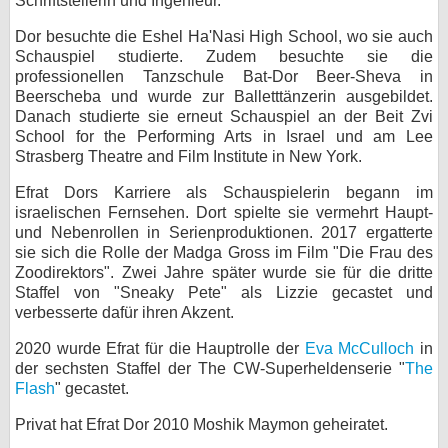
Schriftstellerin und Ingenieur.
bei X
Dor besuchte die Eshel Ha'Nasi High School, wo sie auch
Schauspiel studierte. Zudem besuchte sie die
bei Facebook
professionellen Tanzschule Bat-Dor Beer-Sheva in
Beerscheba und wurde zur Balletttänzerin ausgebildet.
Danach studierte sie erneut Schauspiel an der Beit Zvi
Kontakt
School for the Performing Arts in Israel und am Lee
Strasberg Theatre and Film Institute in New York.
Nutzungsbedingungen
Efrat Dors Karriere als Schauspielerin begann im
israelischen Fernsehen. Dort spielte sie vermehrt Haupt-
Datenschutz
und Nebenrollen in Serienproduktionen. 2017 ergatterte
sie sich die Rolle der Madga Gross im Film "Die Frau des
Cookie-Einstellungen
Zoodirektors". Zwei Jahre später wurde sie für die dritte
Staffel von "Sneaky Pete" als Lizzie gecastet und
Impressum
verbesserte dafür ihren Akzent.
Desktop-Ansicht
2020 wurde Efrat für die Hauptrolle der
Eva McCulloch
in
myFanbase
der sechsten Staffel der The CW-Superheldenserie "
The
Flash
" gecastet.
Privat hat Efrat Dor 2010 Moshik Maymon geheiratet.