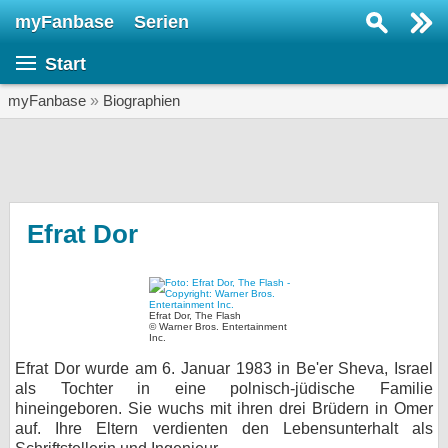
myFanbase
Serien
Serie suchen...
Start
Home
SERIEN
myFanbase
»
Biographien
Serien
Kolumnen
Interviews
Efrat Dor
Veranstaltungen
KULTUR
Efrat Dor, The Flash
Specials
© Warner Bros. Entertainment
Inc.
SERVICE
Efrat Dor wurde am 6. Januar 1983 in Be'er Sheva, Israel
als Tochter in eine polnisch-jüdische Familie
Gewinnspiele
hineingeboren. Sie wuchs mit ihren drei Brüdern in Omer
auf. Ihre Eltern verdienten den Lebensunterhalt als
Forum