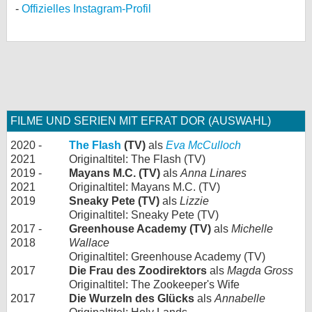
Offizielles Instagram-Profil
FILME UND SERIEN MIT EFRAT DOR (AUSWAHL)
2020 -
The Flash
(TV)
als
Eva McCulloch
2021
Originaltitel: The Flash (TV)
2019 -
Mayans M.C. (TV)
als
Anna Linares
2021
Originaltitel: Mayans M.C. (TV)
2019
Sneaky Pete (TV)
als
Lizzie
Originaltitel: Sneaky Pete (TV)
2017 -
Greenhouse Academy (TV)
als
Michelle
2018
Wallace
Originaltitel: Greenhouse Academy (TV)
2017
Die Frau des Zoodirektors
als
Magda Gross
Originaltitel: The Zookeeper's Wife
2017
Die Wurzeln des Glücks
als
Annabelle