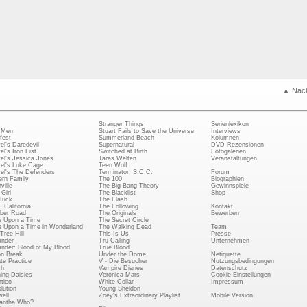
▲ Nac
Stranger Things
Serienlexikon
 Men
Stuart Fails to Save the Universe
Interviews
fest
Summerland Beach
Kolumnen
el's Daredevil
Supernatural
DVD-Rezensionen
el's Iron Fist
Switched at Birth
Fotogalerien
el's Jessica Jones
Taras Welten
Veranstaltungen
el's Luke Cage
Teen Wolf
el's The Defenders
Terminator: S.C.C.
Forum
rn Family
The 100
Biographien
ville
The Big Bang Theory
Gewinnspiele
Girl
The Blacklist
Shop
Tuck
The Flash
, California
The Following
Kontakt
ber Road
The Originals
Bewerben
 Upon a Time
The Secret Circle
 Upon a Time in Wonderland
The Walking Dead
Team
Tree Hill
This Is Us
Presse
ander
Tru Calling
Unternehmen
ander: Blood of My Blood
True Blood
on Break
Under the Dome
Netiquette
ate Practice
V - Die Besucher
Nutzungsbedingungen
ch
Vampire Diaries
Datenschutz
ing Daisies
Veronica Mars
Cookie-Einstellungen
tico
White Collar
Impressum
lution
Young Sheldon
ell
Zoey's Extraordinary Playlist
Mobile Version
antha Who?