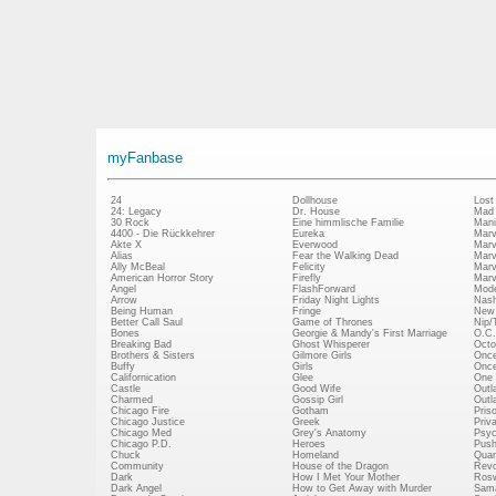
myFanbase
24
Dollhouse
Lost
24: Legacy
Dr. House
Mad
30 Rock
Eine himmlische Familie
Mani
4400 - Die Rückkehrer
Eureka
Marv
Akte X
Everwood
Marv
Alias
Fear the Walking Dead
Marv
Ally McBeal
Felicity
Marv
American Horror Story
Firefly
Marv
Angel
FlashForward
Mode
Arrow
Friday Night Lights
Nash
Being Human
Fringe
New 
Better Call Saul
Game of Thrones
Nip/
Bones
Georgie & Mandy's First Marriage
O.C.
Breaking Bad
Ghost Whisperer
Octo
Brothers & Sisters
Gilmore Girls
Once
Buffy
Girls
Once
Californication
Glee
One 
Castle
Good Wife
Outl
Charmed
Gossip Girl
Outl
Chicago Fire
Gotham
Pris
Chicago Justice
Greek
Priv
Chicago Med
Grey's Anatomy
Psy
Chicago P.D.
Heroes
Push
Chuck
Homeland
Quan
Community
House of the Dragon
Revo
Dark
How I Met Your Mother
Rosw
Dark Angel
How to Get Away with Murder
Sam