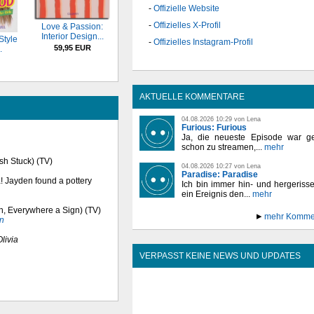
Offizielle Website
Offizielles X-Profil
Love & Passion:
Interior Design...
Style
Offizielles Instagram-Profil
59,95 EUR
.
AKTUELLE KOMMENTARE
04.08.2026 10:29 von Lena
Furious: Furious
Ja, die neueste Episode war ge
schon zu streamen,...
mehr
sh Stuck) (TV)
04.08.2026 10:27 von Lena
Paradise: Paradise
ea! Jayden found a pottery
Ich bin immer hin- und hergeriss
ein Ereignis den...
mehr
gn, Everywhere a Sign) (TV)
mehr Komme
n
Olivia
VERPASST KEINE NEWS UND UPDATES