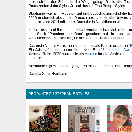
praktisch bei der Geburt in die Wiege gelegt. Sie ist die To
Produzenten John Styles, Jr. und dessen Frau Bridget Styles.
Stephanie wuchs in Houston auf und besuchte zunächst die Ep
2010 erfolgreich abschloss. Danach besuchte sie die University
diese im Jahr 2014 mit einem Bachelor in Musiktheater ab.
Ihr Interesse und ihre Leidenschaft wurden schon viel früher ent
das Stück "Phantom der Oper" gesehen hat. In den späte
verschiedenen Stücken auf, für die sie auch für den ein oder an
Das erste Mal im Fernsehen sah man sie als Kate in der Serie "
B
Ein Jahr später übernahm sie in dem Film "
Bombshell - Das
kleinere Rolle. 2020 wurde sie als
Autumn
für die Musicalserie "
gecastet.
Stephanie Styles hat einen jüngeren Bruder namens John Henry
Daniela S. - myFanbase
PRODUKTE ZU STEPHANIE STYLES