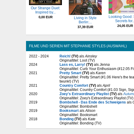
Our Strange Duet:
Inspired by...
Looking Good: 
0,00 EUR
Living in Style
Secrets for..
Berlin:...
24,05 EUR
37,39 EUR
FILME UND SERIEN MIT STEPHANIE STYLES (AUSWAHL)
2022 - 2024
Reich!
(TV)
als
Ainsley
Originaltitel: Loot (TV)
2024
Lass es, Larry!
(TV)
als
Jenna
Originaltitel: Curb Your Enthusiasm (#12.05 Fi
2021
Pretty Smart
(TV)
als
Karen
Originaltitel: Pretty Smart (#1.06 Here's the t
twunk!) (TV)
2021
Country Comfort
(TV)
als
April
Originaltitel: Country Comfort (#1.03 Sign, Si
2020
Zoey's Extraordinary Playlist
(TV)
als
Autum
Originaltitel: Zoey's Extraordinary Playlist (TV)
2019
Bombshell - Das Ende des Schweigens
als
Originaltitel: Bombshell
2019
Booksmart
als
Alison
Originaltitel: Booksmart
2018
Bonding
(TV)
als
Kate
Originaltitel: Bonding (TV)