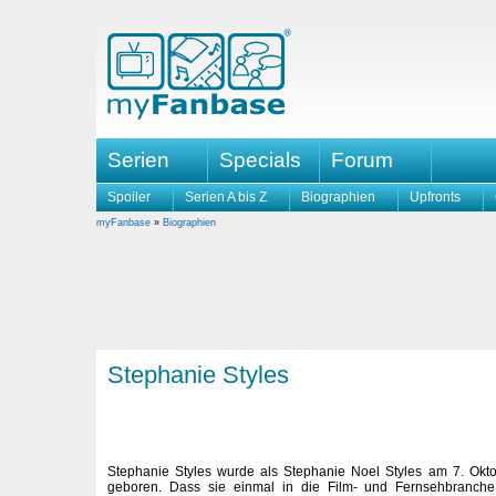
Serien
Specials
Forum
Spoiler
Serien A bis Z
Biographien
Upfronts
myFanbase
»
Biographien
Stephanie Styles
Stephanie Styles wurde als Stephanie Noel Styles am 7. Okt
geboren. Dass sie einmal in die Film- und Fernsehbranche 