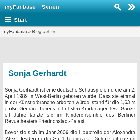
myFanbase
Serien
Serie suchen...
Start
Home
SERIEN
myFanbase
»
Biographien
Serien
Kolumnen
Interviews
Sonja Gerhardt
Veranstaltungen
Sonja Gerhardt ist eine deutsche Schauspielerin, die am 2.
KULTUR
April 1989 in West-Berlin geboren wurde. Dass sie einmal
Specials
in der Künstlerbranche arbeiten würde, stand für die 1,63 m
große Gerhardt bereits in frühsten Kindertagen fest. Ganze
SERVICE
elf Jahre tanzte sie im Kinderensemble des Berliner
Revuetheaters Friedrichstadt-Palast.
Gewinnspiele
Bevor sie sich im Jahr 2006 die Hauptrolle der Alexandra
Forum
'Alex' Heyden in der Sat.1-Telenovela "Schmetterlinge im