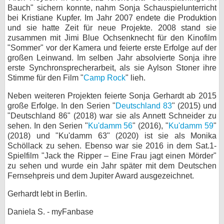
Bauch" sichern konnte, nahm Sonja Schauspielunterricht
bei X
bei Kristiane Kupfer. Im Jahr 2007 endete die Produktion
und sie hatte Zeit für neue Projekte. 2008 stand sie
bei Facebook
zusammen mit Jimi Blue Ochsenknecht für den Kinofilm
"Sommer" vor der Kamera und feierte erste Erfolge auf der
großen Leinwand. Im selben Jahr absolvierte Sonja ihre
erste Synchronsprecherarbeit, als sie Aylson Stoner ihre
Kontakt
Stimme für den Film "
Camp Rock
" lieh.
Nutzungsbedingungen
Neben weiteren Projekten feierte Sonja Gerhardt ab 2015
große Erfolge. In den Serien "
Deutschland 83
" (2015) und
Datenschutz
"Deutschland 86" (2018) war sie als Annett Schneider zu
sehen. In den Serien "
Ku'damm 56
" (2016), "
Ku'damm 59
"
Cookie-Einstellungen
(2018) und "Ku'damm 63" (2020) ist sie als Monika
Schöllack zu sehen. Ebenso war sie 2016 in dem Sat.1-
Impressum
Spielfilm "Jack the Ripper – Eine Frau jagt einen Mörder"
zu sehen und wurde ein Jahr später mit dem Deutschen
Desktop-Ansicht
Fernsehpreis und dem Jupiter Award ausgezeichnet.
myFanbase
Gerhardt lebt in Berlin.
Daniela S. - myFanbase