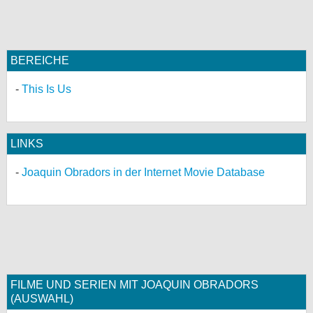
bei X
bei Facebook
BEREICHE
This Is Us
Kontakt
Nutzungsbedingungen
LINKS
Datenschutz
Joaquin Obradors in der Internet Movie Database
Cookie-Einstellungen
Impressum
Desktop-Ansicht
myFanbase
FILME UND SERIEN MIT JOAQUIN OBRADORS
(AUSWAHL)