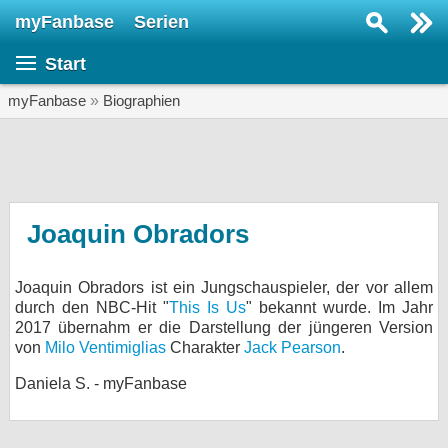
myFanbase
Serien
Serie suchen...
Start
Home
SERIEN
myFanbase
»
Biographien
Serien
Kolumnen
Interviews
Joaquin Obradors
Veranstaltungen
Joaquin Obradors ist ein Jungschauspieler, der vor allem
KULTUR
durch den NBC-Hit "
This Is Us
" bekannt wurde. Im Jahr
Specials
2017 übernahm er die Darstellung der jüngeren Version
von
Milo Ventimiglias
Charakter
Jack Pearson
.
SERVICE
Daniela S. - myFanbase
Gewinnspiele
Forum