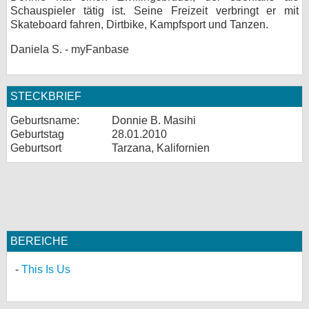
Schauspieler tätig ist. Seine Freizeit verbringt er mit
bei X
Skateboard fahren, Dirtbike, Kampfsport und Tanzen.
bei Facebook
Daniela S. - myFanbase
Kontakt
STECKBRIEF
Geburtsname:
Donnie B. Masihi
Nutzungsbedingungen
Geburtstag
28.01.2010
Geburtsort
Tarzana, Kalifornien
Datenschutz
Cookie-Einstellungen
Impressum
Desktop-Ansicht
BEREICHE
myFanbase
This Is Us