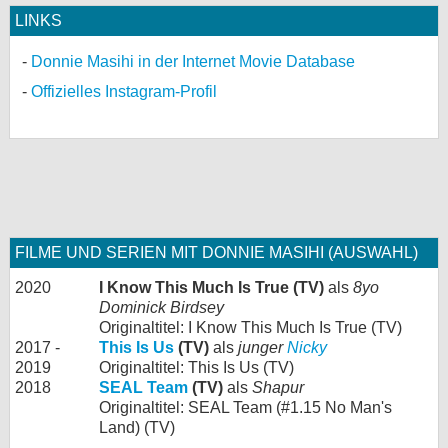
LINKS
Donnie Masihi in der Internet Movie Database
Offizielles Instagram-Profil
FILME UND SERIEN MIT DONNIE MASIHI (AUSWAHL)
2020
I Know This Much Is True (TV)
als
8yo
Dominick Birdsey
Originaltitel: I Know This Much Is True (TV)
2017 -
This Is Us
(TV)
als
junger
Nicky
2019
Originaltitel: This Is Us (TV)
2018
SEAL Team
(TV)
als
Shapur
Originaltitel: SEAL Team (#1.15 No Man's
Land) (TV)