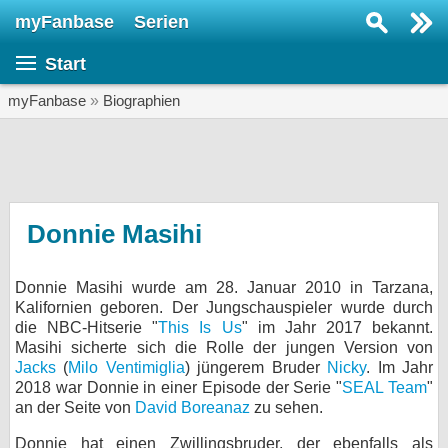
myFanbase
Serien
Serie suchen...
Start
Home
SERIEN
myFanbase
»
Biographien
Serien
Kolumnen
Interviews
Donnie Masihi
Veranstaltungen
Donnie Masihi wurde am 28. Januar 2010 in Tarzana,
KULTUR
Kalifornien geboren. Der Jungschauspieler wurde durch
Specials
die NBC-Hitserie "
This Is Us
" im Jahr 2017 bekannt.
Masihi sicherte sich die Rolle der jungen Version von
SERVICE
Jacks
(
Milo Ventimiglia
) jüngerem Bruder
Nicky
. Im Jahr
2018 war Donnie in einer Episode der Serie "
SEAL Team
"
Gewinnspiele
an der Seite von
David Boreanaz
zu sehen.
Forum
Donnie hat einen Zwillingsbruder, der ebenfalls als