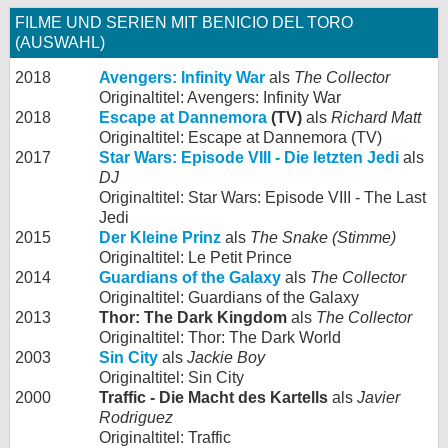
FILME UND SERIEN MIT BENICIO DEL TORO
(AUSWAHL)
2018
Avengers: Infinity War
als
The Collector
Originaltitel: Avengers: Infinity War
2018
Escape at Dannemora
(TV)
als
Richard Matt
Originaltitel: Escape at Dannemora (TV)
2017
Star Wars: Episode VIII - Die letzten Jedi
als
DJ
Originaltitel: Star Wars: Episode VIII - The Last
Jedi
2015
Der Kleine Prinz
als
The Snake (Stimme)
Originaltitel: Le Petit Prince
2014
Guardians of the Galaxy
als
The Collector
Originaltitel: Guardians of the Galaxy
2013
Thor: The Dark Kingdom
als
The Collector
Originaltitel: Thor: The Dark World
2003
Sin City
als
Jackie Boy
Originaltitel: Sin City
2000
Traffic - Die Macht des Kartells
als
Javier
Rodriguez
Originaltitel: Traffic