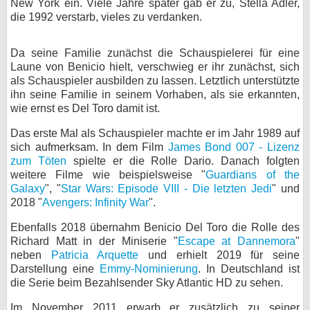
New York ein. Viele Jahre später gab er zu, Stella Adler,
die 1992 verstarb, vieles zu verdanken.
Da seine Familie zunächst die Schauspielerei für eine
Laune von Benicio hielt, verschwieg er ihr zunächst, sich
als Schauspieler ausbilden zu lassen. Letztlich unterstützte
ihn seine Familie in seinem Vorhaben, als sie erkannten,
wie ernst es Del Toro damit ist.
Das erste Mal als Schauspieler machte er im Jahr 1989 auf
sich aufmerksam. In dem Film
James Bond 007 - Lizenz
zum Töten
spielte er die Rolle Dario. Danach folgten
weitere Filme wie beispielsweise "
Guardians of the
Galaxy
", "
Star Wars: Episode VIII - Die letzten Jedi
" und
2018 "
Avengers: Infinity War
".
Ebenfalls 2018 übernahm Benicio Del Toro die Rolle des
Richard Matt in der Miniserie "
Escape at Dannemora
"
neben
Patricia Arquette
und erhielt 2019 für seine
Darstellung eine
Emmy-Nominierung
. In Deutschland ist
die Serie beim Bezahlsender Sky Atlantic HD zu sehen.
Im November 2011 erwarb er zusätzlich zu seiner