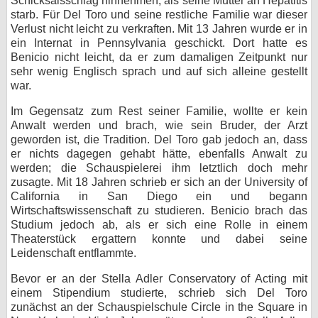
Schicksalsschlag hinnehmen, als seine Mutter an Hepatitis
starb. Für Del Toro und seine restliche Familie war dieser
bei X
Verlust nicht leicht zu verkraften. Mit 13 Jahren wurde er in
ein Internat in Pennsylvania geschickt. Dort hatte es
bei Facebook
Benicio nicht leicht, da er zum damaligen Zeitpunkt nur
sehr wenig Englisch sprach und auf sich alleine gestellt
war.
Kontakt
Im Gegensatz zum Rest seiner Familie, wollte er kein
Anwalt werden und brach, wie sein Bruder, der Arzt
Nutzungsbedingungen
geworden ist, die Tradition. Del Toro gab jedoch an, dass
er nichts dagegen gehabt hätte, ebenfalls Anwalt zu
Datenschutz
werden; die Schauspielerei ihm letztlich doch mehr
zusagte. Mit 18 Jahren schrieb er sich an der University of
Cookie-Einstellungen
California in San Diego ein und begann
Wirtschaftswissenschaft zu studieren. Benicio brach das
Impressum
Studium jedoch ab, als er sich eine Rolle in einem
Theaterstück ergattern konnte und dabei seine
Desktop-Ansicht
Leidenschaft entflammte.
myFanbase
Bevor er an der Stella Adler Conservatory of Acting mit
einem Stipendium studierte, schrieb sich Del Toro
zunächst an der Schauspielschule Circle in the Square in