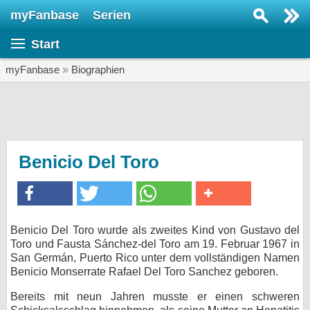
myFanbase
Serien
Serie suchen...
Start
Home
SERIEN
myFanbase
»
Biographien
Serien
Kolumnen
Interviews
Benicio Del Toro
Veranstaltungen
KULTUR
Specials
Benicio Del Toro wurde als zweites Kind von Gustavo del
Toro und Fausta Sánchez-del Toro am 19. Februar 1967 in
SERVICE
San Germán, Puerto Rico unter dem vollständigen Namen
Gewinnspiele
Benicio Monserrate Rafael Del Toro Sanchez geboren.
Bereits mit neun Jahren musste er einen schweren
Forum