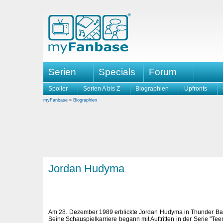
Serien
Specials
Forum
Spoiler
Serien A bis Z
Biographien
Upfronts
myFanbase
»
Biographien
Jordan Hudyma
Am 28. Dezember 1989 erblickte Jordan Hudyma in Thunder Bay
Seine Schauspielkarriere begann mit Auftritten in der Serie "Tee