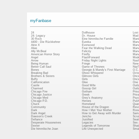
myFanbase
24
Dollhouse
Lost
24: Legacy
Dr. House
Mad
30 Rock
Eine himmlische Familie
Mani
4400 - Die Rückkehrer
Eureka
Marv
Akte X
Everwood
Marv
Alias
Fear the Walking Dead
Marv
Ally McBeal
Felicity
Marv
American Horror Story
Firefly
Marv
Angel
FlashForward
Mode
Arrow
Friday Night Lights
Nash
Being Human
Fringe
New 
Better Call Saul
Game of Thrones
Nip/
Bones
Georgie & Mandy's First Marriage
O.C.
Breaking Bad
Ghost Whisperer
Octo
Brothers & Sisters
Gilmore Girls
Once
Buffy
Girls
Once
Californication
Glee
One 
Castle
Good Wife
Outl
Charmed
Gossip Girl
Outl
Chicago Fire
Gotham
Pris
Chicago Justice
Greek
Priv
Chicago Med
Grey's Anatomy
Psy
Chicago P.D.
Heroes
Push
Chuck
Homeland
Quan
Community
House of the Dragon
Revo
Dark
How I Met Your Mother
Rosw
Dark Angel
How to Get Away with Murder
Sam
Dawson's Creek
Jericho
Scru
Defiance
Justified
Seatt
Desperate Housewives
Legacies
Sex 
Dexter
Legends of Tomorrow
Shad
Die himmlische Joan
Life Unexpected
Small