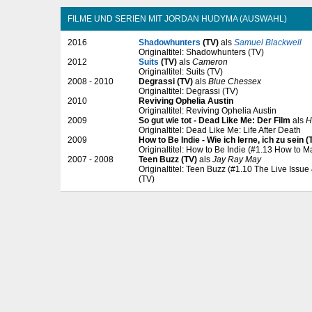
FILME UND SERIEN MIT JORDAN HUDYMA (AUSWAHL)
2016
Shadowhunters
(TV)
als
Samuel Blackwell
Originaltitel: Shadowhunters (TV)
2012
Suits
(TV)
als
Cameron
Originaltitel: Suits (TV)
2008 - 2010
Degrassi (TV)
als
Blue Chessex
Originaltitel: Degrassi (TV)
2010
Reviving Ophelia Austin
Originaltitel: Reviving Ophelia Austin
2009
So gut wie tot - Dead Like Me: Der Film
als
H
Originaltitel: Dead Like Me: Life After Death
2009
How to Be Indie - Wie ich lerne, ich zu sein (
Originaltitel: How to Be Indie (#1.13 How to 
2007 - 2008
Teen Buzz (TV)
als
Jay Ray May
Originaltitel: Teen Buzz (#1.10 The Live Issu
(TV)