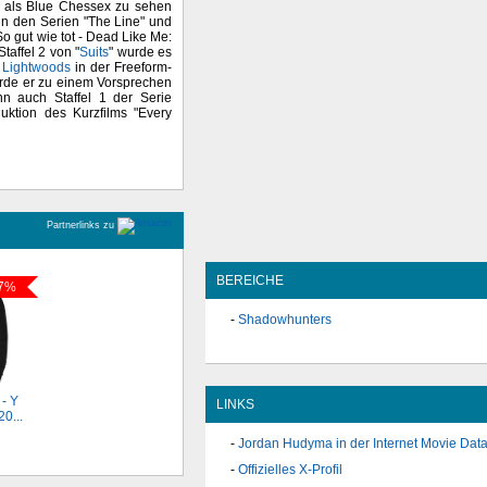
 er als Blue Chessex zu sehen
in den Serien "The Line" und
So gut wie tot - Dead Like Me:
taffel 2 von "
Suits
" wurde es
 Lightwoods
in der Freeform-
 wurde er zu einem Vorsprechen
n auch Staffel 1 der Serie
duktion des Kurzfilms "Every
Partnerlinks zu
BEREICHE
7%
Shadowhunters
- Y
LINKS
0...
Jordan Hudyma in der Internet Movie Dat
Offizielles X-Profil