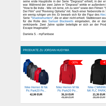
seine erste Hauptrolle in der Serie "Degrassi" erhielt, in der
war. Während der zwei Jahre in "Degrassi" wirkte er außerdem 
"How to Be Indie - Wie ich lerne, ich zu sein" sowie den Filmen "
Der Film" und "Reviving Ophelia" mit. Nach einer Nebenrolle in S
ein wenig ruhiger um ihn. Er bewarb sich für die Figur des
Alec
Serie "
Shadowhunters
", die er aber nicht erhielt. Stattdessen
für die Rolle des
Samuel Blackwells
eingeladen, die er dan
verkörperte. Zwei Jahre später beteiligte er sich an der Pro
Escape Imaginable".
Daniela S. - myFanbase
PRODUKTE ZU JORDAN HUDYMA
-30%
-4
Nike Herren M Nk
Nike Herren M Nk
Nike CW6896 
Flc Park20 Po...
Flc Park20 Po...
NK FLC PARK2
42,99 EUR
35,10 EUR
21,35 EUR
49,99 EUR
39,99 EUR