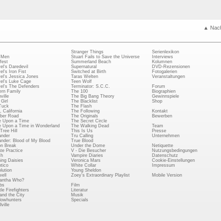
▲ Nac
Stranger Things
Serienlexikon
 Men
Stuart Fails to Save the Universe
Interviews
fest
Summerland Beach
Kolumnen
el's Daredevil
Supernatural
DVD-Rezensionen
el's Iron Fist
Switched at Birth
Fotogalerien
el's Jessica Jones
Taras Welten
Veranstaltungen
el's Luke Cage
Teen Wolf
el's The Defenders
Terminator: S.C.C.
Forum
rn Family
The 100
Biographien
ville
The Big Bang Theory
Gewinnspiele
Girl
The Blacklist
Shop
Tuck
The Flash
, California
The Following
Kontakt
ber Road
The Originals
Bewerben
 Upon a Time
The Secret Circle
 Upon a Time in Wonderland
The Walking Dead
Team
Tree Hill
This Is Us
Presse
ander
Tru Calling
Unternehmen
ander: Blood of My Blood
True Blood
on Break
Under the Dome
Netiquette
ate Practice
V - Die Besucher
Nutzungsbedingungen
ch
Vampire Diaries
Datenschutz
ing Daisies
Veronica Mars
Cookie-Einstellungen
tico
White Collar
Impressum
lution
Young Sheldon
ell
Zoey's Extraordinary Playlist
Mobile Version
antha Who?
bs
Film
le Firefighters
Literatur
and the City
Musik
owhunters
Specials
ville