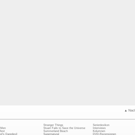
▲ Nac
Stranger Things
Serienlexikon
 Men
Stuart Fails to Save the Universe
Interviews
fest
Summerland Beach
Kolumnen
el's Daredevil
Supernatural
DVD-Rezensionen