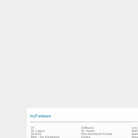
myFanbase
24
Dollhouse
Lost
24: Legacy
Dr. House
Mad
30 Rock
Eine himmlische Familie
Mani
4400 - Die Rückkehrer
Eureka
Marv