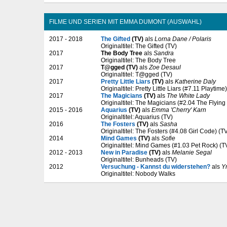
FILME UND SERIEN MIT EMMA DUMONT (AUSWAHL)
2017 - 2018
The Gifted
(TV)
als
Lorna Dane / Polaris
Originaltitel: The Gifted (TV)
2017
The Body Tree
als
Sandra
Originaltitel: The Body Tree
2017
T@gged (TV)
als
Zoe Desaul
Originaltitel: T@gged (TV)
2017
Pretty Little Liars
(TV)
als
Katherine Daly
Originaltitel: Pretty Little Liars (#7.11 Playtime
2017
The Magicians
(TV)
als
The White Lady
Originaltitel: The Magicians (#2.04 The Flying
2015 - 2016
Aquarius
(TV)
als
Emma 'Cherry' Karn
Originaltitel: Aquarius (TV)
2016
The Fosters
(TV)
als
Sasha
Originaltitel: The Fosters (#4.08 Girl Code) (T
2014
Mind Games
(TV)
als
Sofie
Originaltitel: Mind Games (#1.03 Pet Rock) (T
2012 - 2013
New in Paradise
(TV)
als
Melanie Segal
Originaltitel: Bunheads (TV)
2012
Versuchung - Kannst du widerstehen?
als
Y
Originaltitel: Nobody Walks