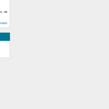
en, ob
ntare