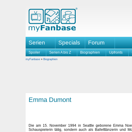
Serien
Specials
Forum
Spoiler
Serien A bis Z
Biographien
Upfronts
myFanbase
»
Biographien
Emma Dumont
Die am 15. November 1994 in Seattle geborene Emma Noelle
Schauspielerin tätig, sondern auch als Balletttänzerin und Mo