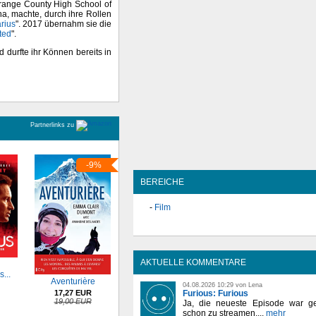
range County High School of
a, machte, durch ihre Rollen
rius
". 2017 übernahm sie die
ted
".
d durfte ihr Können bereits in
Partnerlinks zu
-9%
BEREICHE
Film
AKTUELLE KOMMENTARE
...
Aventurière
04.08.2026 10:29 von Lena
Furious: Furious
17,27 EUR
19,00 EUR
Ja, die neueste Episode war ge
schon zu streamen,...
mehr