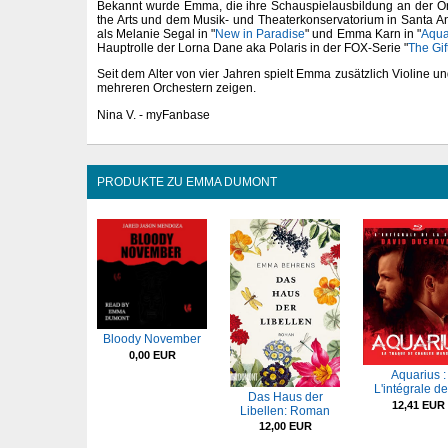
Bekannt wurde Emma, die ihre Schauspielausbildung an der O
the Arts und dem Musik- und Theaterkonservatorium in Santa An
als Melanie Segal in "
New in Paradise
" und Emma Karn in "
Aqua
Hauptrolle der Lorna Dane aka Polaris in der FOX-Serie "
The Gif
Seit dem Alter von vier Jahren spielt Emma zusätzlich Violine un
mehreren Orchestern zeigen.
Nina V. - myFanbase
PRODUKTE ZU EMMA DUMONT
Bloody November
0,00 EUR
Aquarius :
L'intégrale des
Das Haus der
12,41 EUR
Libellen: Roman
12,00 EUR