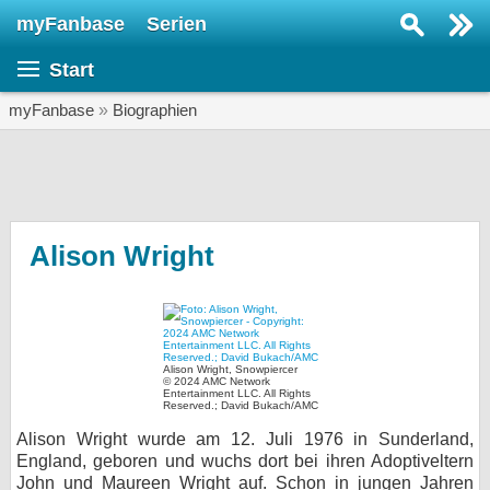
myFanbase
Serien
Serie suchen...
Start
Home
SERIEN
myFanbase
»
Biographien
Serien
Kolumnen
Interviews
Alison Wright
Veranstaltungen
KULTUR
Specials
Alison Wright, Snowpiercer
© 2024 AMC Network
SERVICE
Entertainment LLC. All Rights
Reserved.; David Bukach/AMC
Gewinnspiele
Alison Wright wurde am 12. Juli 1976 in Sunderland,
England, geboren und wuchs dort bei ihren Adoptiveltern
Forum
John und Maureen Wright auf. Schon in jungen Jahren