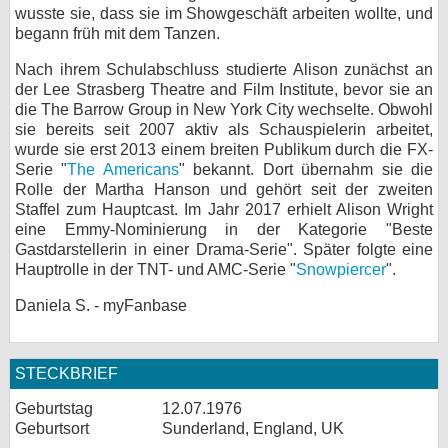
wusste sie, dass sie im Showgeschäft arbeiten wollte, und
bei X
begann früh mit dem Tanzen.
Nach ihrem Schulabschluss studierte Alison zunächst an
bei Facebook
der Lee Strasberg Theatre and Film Institute, bevor sie an
die The Barrow Group in New York City wechselte. Obwohl
sie bereits seit 2007 aktiv als Schauspielerin arbeitet,
Kontakt
wurde sie erst 2013 einem breiten Publikum durch die FX-
Serie "
The Americans
" bekannt. Dort übernahm sie die
Nutzungsbedingungen
Rolle der Martha Hanson und gehört seit der zweiten
Staffel zum Hauptcast. Im Jahr 2017 erhielt Alison Wright
Datenschutz
eine Emmy-Nominierung in der Kategorie "Beste
Gastdarstellerin in einer Drama-Serie". Später folgte eine
Cookie-Einstellungen
Hauptrolle in der TNT- und AMC-Serie "
Snowpiercer
".
Daniela S. - myFanbase
Impressum
Desktop-Ansicht
myFanbase
STECKBRIEF
Geburtstag
12.07.1976
Geburtsort
Sunderland, England, UK