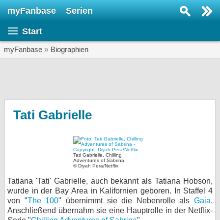
myFanbase
Serien
Serie suchen...
Start
Home
SERIEN
myFanbase
»
Biographien
Serien
Kolumnen
Interviews
Tati Gabrielle
Veranstaltungen
KULTUR
Tati Gabrielle, Chilling
Specials
Adventures of Sabrina
© Diyah Pera/Netflix
SERVICE
Tatiana 'Tati' Gabrielle, auch bekannt als Tatiana Hobson,
wurde in der Bay Area in Kalifornien geboren. In Staffel 4
Gewinnspiele
von "
The 100
" übernimmt sie die Nebenrolle als
Gaia
.
Anschließend übernahm sie eine Hauptrolle in der Netflix-
Forum