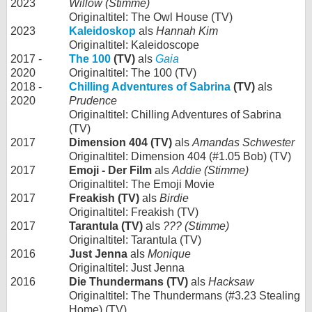
2023
Willow (Stimme)
Originaltitel: The Owl House (TV)
2023
Kaleidoskop
als
Hannah Kim
Originaltitel: Kaleidoscope
2017 -
The 100
(TV)
als
Gaia
2020
Originaltitel: The 100 (TV)
2018 -
Chilling Adventures of Sabrina
(TV)
als
2020
Prudence
Originaltitel: Chilling Adventures of Sabrina
(TV)
2017
Dimension 404 (TV)
als
Amandas Schwester
Originaltitel: Dimension 404 (#1.05 Bob) (TV)
2017
Emoji - Der Film
als
Addie (Stimme)
Originaltitel: The Emoji Movie
2017
Freakish (TV)
als
Birdie
Originaltitel: Freakish (TV)
2017
Tarantula (TV)
als
??? (Stimme)
Originaltitel: Tarantula (TV)
2016
Just Jenna
als
Monique
Originaltitel: Just Jenna
2016
Die Thundermans (TV)
als
Hacksaw
Originaltitel: The Thundermans (#3.23 Stealing
Home) (TV)