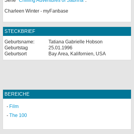
Serie "
Chilling Adventures of Sabrina
".
bei X
Charleen Winter - myFanbase
bei Facebook
STECKBRIEF
Kontakt
Geburtsname:
Tatiana Gabrielle Hobson
Geburtstag
25.01.1996
Nutzungsbedingungen
Geburtsort
Bay Area, Kalifornien, USA
Datenschutz
Cookie-Einstellungen
Impressum
BEREICHE
Desktop-Ansicht
Film
myFanbase
The 100