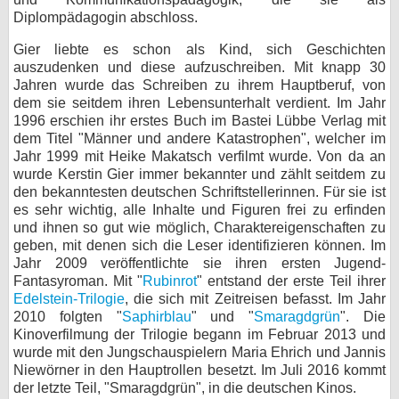
Diplompädagogin abschloss.
bei X
Gier liebte es schon als Kind, sich Geschichten
bei Facebook
auszudenken und diese aufzuschreiben. Mit knapp 30
Jahren wurde das Schreiben zu ihrem Hauptberuf, von
dem sie seitdem ihren Lebensunterhalt verdient. Im Jahr
1996 erschien ihr erstes Buch im Bastei Lübbe Verlag mit
Kontakt
dem Titel "Männer und andere Katastrophen", welcher im
Jahr 1999 mit Heike Makatsch verfilmt wurde. Von da an
Nutzungsbedingungen
wurde Kerstin Gier immer bekannter und zählt seitdem zu
den bekanntesten deutschen Schriftstellerinnen. Für sie ist
Datenschutz
es sehr wichtig, alle Inhalte und Figuren frei zu erfinden
und ihnen so gut wie möglich, Charaktereigenschaften zu
Cookie-Einstellungen
geben, mit denen sich die Leser identifizieren können. Im
Jahr 2009 veröffentlichte sie ihren ersten Jugend-
Impressum
Fantasyroman. Mit "
Rubinrot
" entstand der erste Teil ihrer
Edelstein-Trilogie
, die sich mit Zeitreisen befasst. Im Jahr
Desktop-Ansicht
2010 folgten "
Saphirblau
" und "
Smaragdgrün
". Die
myFanbase
Kinoverfilmung der Trilogie begann im Februar 2013 und
wurde mit den Jungschauspielern Maria Ehrich und Jannis
Niewörner in den Hauptrollen besetzt. Im Juli 2016 kommt
der letzte Teil, "Smaragdgrün", in die deutschen Kinos.