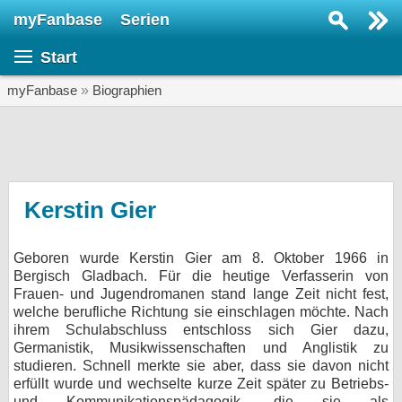
myFanbase
Serien
Serie suchen...
Start
Home
SERIEN
myFanbase
»
Biographien
Serien
Kolumnen
Interviews
Kerstin Gier
Veranstaltungen
Geboren wurde Kerstin Gier am 8. Oktober 1966 in
KULTUR
Bergisch Gladbach. Für die heutige Verfasserin von
Specials
Frauen- und Jugendromanen stand lange Zeit nicht fest,
welche berufliche Richtung sie einschlagen möchte. Nach
SERVICE
ihrem Schulabschluss entschloss sich Gier dazu,
Germanistik, Musikwissenschaften und Anglistik zu
Gewinnspiele
studieren. Schnell merkte sie aber, dass sie davon nicht
erfüllt wurde und wechselte kurze Zeit später zu Betriebs-
Forum
und Kommunikationspädagogik, die sie als