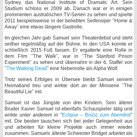
Sydney das National Institute of Dramatic Art. Sein
Studium schloss er 2009 ab. Danach war er in einigen
bei X
prominenten australischen TV-Serien zu sehen und spielte
2011 beispielsweise in der beliebten Seifenoper "Home &
bei Facebook
Away" eine etwas längere Gastrolle.
Im gleichen Jahr gab Samuel sein Theaterdebüt und steht
Kontakt
seither regelmäßig auf der Bühne. In den USA konnte er
schließlich 2015 Fuß fassen. Er ergatterte eine Rolle in
Nutzungsbedingungen
dem Film "The Walk", war in "The Stanford Prison
Experiment" zu sehen und übernahm in der 6. Staffel von
Datenschutz
"
The Walking Dead
" eine Nebenrolle als Alpha Wolf.
Trotz seines Erfolges in Übersee bleibt Samuel seinem
Cookie-Einstellungen
Heimatland treu und wirkte dort an der Miniserie "The
Beautiful Lie" mit.
Impressum
Samuel ist das Jüngste von drei Kindern. Sein älterer
Desktop-Ansicht
Bruder Xavier Samuel ist ebenfalls Schauspieler tätig und
myFanbase
wirkte unter anderem in "
Eclipse – Bis(s) zum Abendrot
"
mit. Die beiden tauschen sich bei jeder Gelegenheit aus
und arbeiten für kleine Projekte auch immer wieder
zusammen. Samuels älteste Schwester Bridget arbeitet als