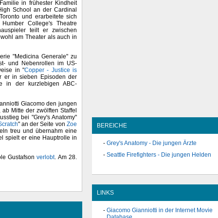
milie in frühester Kindheit
High School an der Cardinal
Toronto und erarbeitete sich
 Humber College's Theatre
auspieler teilt er zwischen
owohl am Theater als auch in
Serie "Medicina Generale" zu
ast- und Nebenrollen im US-
eise in "
Copper - Justice is
r er in sieben Episoden der
e in der kurzlebigen ABC-
Gianniotti Giacomo den jungen
, ab Mitte der zwölften Staffel
usstieg bei "Grey's Anatomy"
Scratch
" an der Seite von
Zoe
BEREICHE
zeln treu und übernahm eine
el spielt er eine Hauptrolle in
Grey's Anatomy - Die jungen Ärzte
Seattle Firefighters - Die jungen Helden
ole Gustafson
verlobt
. Am 28.
LINKS
Giacomo Gianniotti in der Internet Movie
Database