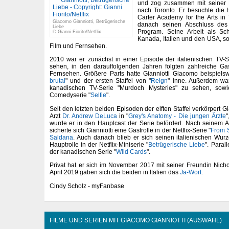
und zog zusammen mit seiner Fa
nach Toronto. Er besuchte die 
Carter Academy for the Arts in 
Giacomo Gianniotti, Betrügerische
danach seinen Abschluss des
Liebe
Program. Seine Arbeit als Sch
© Gianni Fiorito/Netflix
Kanada, Italien und den USA, s
Film und Fernsehen.
2010 war er zunächst in einer Episode der italienischen TV-
sehen, in den darauffolgenden Jahren folgten zahlreiche G
Fernsehen. Größere Parts hatte Gianniotti Giacomo beispielsw
brutal
" und der ersten Staffel von "
Reign
" inne. Außerdem wa
kanadischen TV-Serie "Murdoch Mysteries" zu sehen, sowi
Comedyserie "
Selfie
".
Seit den letzten beiden Episoden der elften Staffel verkörpert 
Arzt
Dr. Andrew DeLuca
in "
Grey's Anatomy - Die jungen Ärzte
"
wurde er in den Hauptcast der Serie befördert. Nach seinem A
sicherte sich Gianniotti eine Gastrolle in der Netflix-Serie "
From 
Saldana
. Auch danach blieb er sich seinen italienischen Wur
Hauptrolle in der Netflix-Miniserie "
Betrügerische Liebe
". Parall
der kanadischen Serie "
Wild Cards
".
Privat hat er sich im November 2017 mit seiner Freundin Nich
April 2019 gaben sich die beiden in Italien das
Ja-Wort
.
Cindy Scholz - myFanbase
FILME UND SERIEN MIT GIACOMO GIANNIOTTI (AUSWAHL)