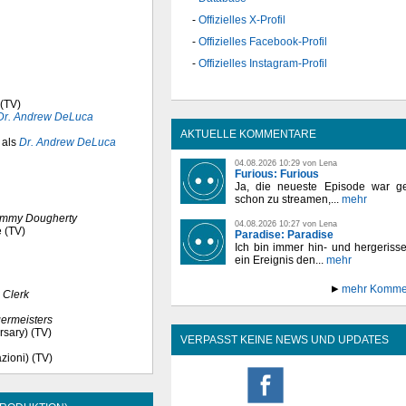
Offizielles X-Profil
Offizielles Facebook-Profil
Offizielles Instagram-Profil
 (TV)
Dr. Andrew DeLuca
AKTUELLE KOMMENTARE
als
Dr. Andrew DeLuca
04.08.2026 10:29 von Lena
Furious: Furious
Ja, die neueste Episode war ge
schon zu streamen,...
mehr
immy Dougherty
04.08.2026 10:27 von Lena
e (TV)
Paradise: Paradise
Ich bin immer hin- und hergeriss
ein Ereignis den...
mehr
mehr Komme
 Clerk
germeisters
rsary) (TV)
VERPASST KEINE NEWS UND UPDATES
zioni) (TV)