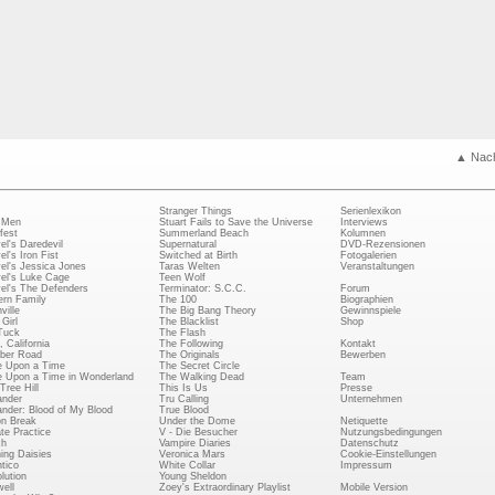
▲ Nac
Stranger Things
Serienlexikon
 Men
Stuart Fails to Save the Universe
Interviews
fest
Summerland Beach
Kolumnen
el's Daredevil
Supernatural
DVD-Rezensionen
el's Iron Fist
Switched at Birth
Fotogalerien
el's Jessica Jones
Taras Welten
Veranstaltungen
el's Luke Cage
Teen Wolf
el's The Defenders
Terminator: S.C.C.
Forum
rn Family
The 100
Biographien
ville
The Big Bang Theory
Gewinnspiele
Girl
The Blacklist
Shop
Tuck
The Flash
, California
The Following
Kontakt
ber Road
The Originals
Bewerben
 Upon a Time
The Secret Circle
 Upon a Time in Wonderland
The Walking Dead
Team
Tree Hill
This Is Us
Presse
ander
Tru Calling
Unternehmen
ander: Blood of My Blood
True Blood
on Break
Under the Dome
Netiquette
ate Practice
V - Die Besucher
Nutzungsbedingungen
ch
Vampire Diaries
Datenschutz
ing Daisies
Veronica Mars
Cookie-Einstellungen
tico
White Collar
Impressum
lution
Young Sheldon
ell
Zoey's Extraordinary Playlist
Mobile Version