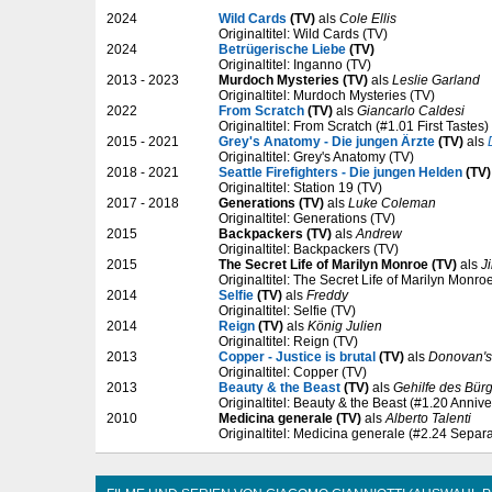
2024
Wild Cards
(TV)
als
Cole Ellis
Originaltitel: Wild Cards (TV)
2024
Betrügerische Liebe
(TV)
Originaltitel: Inganno (TV)
2013 - 2023
Murdoch Mysteries (TV)
als
Leslie Garland
Originaltitel: Murdoch Mysteries (TV)
2022
From Scratch
(TV)
als
Giancarlo Caldesi
Originaltitel: From Scratch (#1.01 First Tastes)
2015 - 2021
Grey's Anatomy - Die jungen Ärzte
(TV)
als
Originaltitel: Grey's Anatomy (TV)
2018 - 2021
Seattle Firefighters - Die jungen Helden
(TV)
Originaltitel: Station 19 (TV)
2017 - 2018
Generations (TV)
als
Luke Coleman
Originaltitel: Generations (TV)
2015
Backpackers (TV)
als
Andrew
Originaltitel: Backpackers (TV)
2015
The Secret Life of Marilyn Monroe (TV)
als
J
Originaltitel: The Secret Life of Marilyn Monro
2014
Selfie
(TV)
als
Freddy
Originaltitel: Selfie (TV)
2014
Reign
(TV)
als
König Julien
Originaltitel: Reign (TV)
2013
Copper - Justice is brutal
(TV)
als
Donovan's
Originaltitel: Copper (TV)
2013
Beauty & the Beast
(TV)
als
Gehilfe des Bür
Originaltitel: Beauty & the Beast (#1.20 Annive
2010
Medicina generale (TV)
als
Alberto Talenti
Originaltitel: Medicina generale (#2.24 Separa