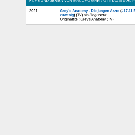
FILME UND SERIEN VON GIACOMO GIANNIOTTI (AUSWAHL 
2021
Grey's Anatomy - Die jungen Ärzte
(
#17.11 
zuwenig
) (TV)
als
Regisseur
Originaltitel: Grey's Anatomy (TV)