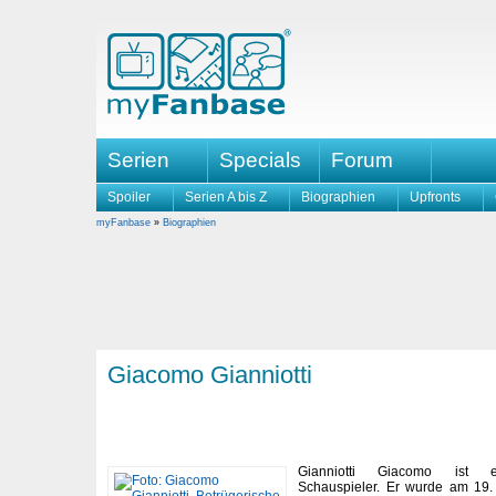
Serien
Specials
Forum
Spoiler
Serien A bis Z
Biographien
Upfronts
myFanbase
»
Biographien
Giacomo Gianniotti
Gianniotti Giacomo ist ein
Schauspieler. Er wurde am 19