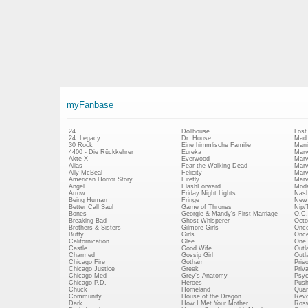
myFanbase
24
Dollhouse
Lost
24: Legacy
Dr. House
Mad
30 Rock
Eine himmlische Familie
Mani
4400 - Die Rückkehrer
Eureka
Marv
Akte X
Everwood
Marv
Alias
Fear the Walking Dead
Marv
Ally McBeal
Felicity
Marv
American Horror Story
Firefly
Marv
Angel
FlashForward
Mode
Arrow
Friday Night Lights
Nash
Being Human
Fringe
New 
Better Call Saul
Game of Thrones
Nip/
Bones
Georgie & Mandy's First Marriage
O.C.
Breaking Bad
Ghost Whisperer
Octo
Brothers & Sisters
Gilmore Girls
Once
Buffy
Girls
Once
Californication
Glee
One 
Castle
Good Wife
Outl
Charmed
Gossip Girl
Outl
Chicago Fire
Gotham
Pris
Chicago Justice
Greek
Priv
Chicago Med
Grey's Anatomy
Psy
Chicago P.D.
Heroes
Push
Chuck
Homeland
Quan
Community
House of the Dragon
Revo
Dark
How I Met Your Mother
Rosw