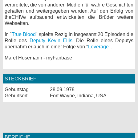
verbreitete, die von anderen Medien für wahre Geschichten
bei X
gehalten und weitergegeben wurden. Auf den Erfolg von
theCHIVe aufbauend entwickelten die Brüder weitere
bei Facebook
Webseiten.
In "
True Blood
" spielte Rezig in insgesamt 20 Episoden die
Rolle des
Deputy Kevin Ellis
. Die Rolle eines Deputys
Kontakt
übernahm er auch in einer Folge von "
Leverage
".
Nutzungsbedingungen
Maret Hosemann - myFanbase
Datenschutz
STECKBRIEF
Cookie-Einstellungen
Geburtstag
28.09.1978
Impressum
Geburtsort
Fort Wayne, Indiana, USA
Desktop-Ansicht
myFanbase
BEREICHE