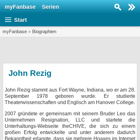
myFanbase
Serien
Serie suchen...
Start
Home
SERIEN
myFanbase
»
Biographien
Serien
Kolumnen
Interviews
John Rezig
Veranstaltungen
John Rezig stammt aus Fort Wayne, Indiana, wo er am 28.
KULTUR
September 1978 geboren wurde. Er studierte
Specials
Theaterwissenschaften und Englisch am Hanover College.
SERVICE
2007 gründete er gemeinsam mit seinem Bruder Leo das
Unternehmen Resignation, LLC und startete die
Gewinnspiele
Unterhaltungs-Webseite theCHIVE, die sich zu einem
großen Erfolg entwickelte und unter anderem dadurch
Forum
Bekanntheit erlangte, dass sie mehrere Hoaxes im Internet