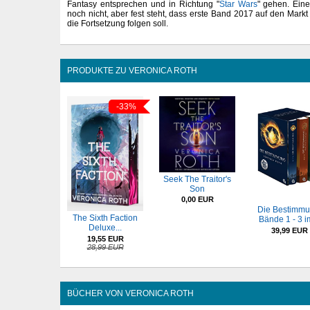
Fantasy entsprechen und in Richtung "
Star Wars
" gehen. Eine
noch nicht, aber fest steht, dass erste Band 2017 auf den Mark
die Fortsetzung folgen soll.
PRODUKTE ZU VERONICA ROTH
-33%
Seek The Traitor's
Son
0,00 EUR
Die Bestimmu
The Sixth Faction
Bände 1 - 3 im
Deluxe...
39,99 EUR
19,55 EUR
28,99 EUR
BÜCHER VON VERONICA ROTH