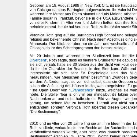
Geboren am 18. August 1988 in New York City, ist sie hauptsäch
von Chicago namens Barrington aufgewachsen. Ihr Vater ist D
während ihre Mutter aus Polen stammt und als Malerin arbeitet.
Familie sogar in Frankfurt, bevor sie in die USA auswanderte. 
von drei Kindern. Im Alter von fünf Jahren ließen sich ihre El
heiratete erneut. Heute hat Veronica Roth zu ihre Vater sowie St
Veronica Roth ging auf die Barrington High School und belegte 
religiös und bekennende Christin. Nach ihrem Abschluss ging si
Minnesota. Dort blieb sie aber nur ein Jahr und wechselte auf d
Chicago, da ihr das Schreibprogramm dort besser zusagte.
Mit 20 Jahren und während ihrer Studienzeit kam ihr die 
Divergent
". Roth sagte, dass es mehrere Gründe für sie gab, di
sie sich versah, hatte sie 30 Seiten aus der Sicht von Four ges
da ihr der Charakter der Beatrice in den Sinn kam. Während i
interessierte sie sich sehr für Psychologie und das Milg
herausfinden, wie Menschen unter bestimmten Zwängen gegen
würden. Außerdem sagt sie von sich selbst, dass sie Gruppen se
schon die Aufteilung der Häuser in Hogwarts begeisterte. Zu g
"The Open Door" von "
Evanescence
" hinzu, welches sie währ
hörte. Die Stelle "fear is only in our minds/but it's taking ove
Nachdenken an und sofort hatte sie ein Bild vor Augen, wie 
sprang, um seinen Mut zu beweisen. Hiermit war nicht nur d
entstanden, sondern Veronica Roth übertrag diesen Gedanke
"Die Bestimmung".
2010 und im Alter von 20 Jahre fing sie an, ihre Ideen in die 
Roth studierte, verkaufte sie ihre Rechte an der Buchreihe und
veröffentlicht werden würde, aber nicht, was danach passier
Bestimmung" erschien im Jahre 2011. Womit keiner rechnete