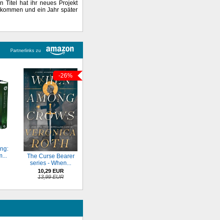
n Titel hat ihr neues Projekt
t kommen und ein Jahr später
Partnerlinks zu
-26%
ng:
...
The Curse Bearer
series - When...
10,29 EUR
13,99 EUR