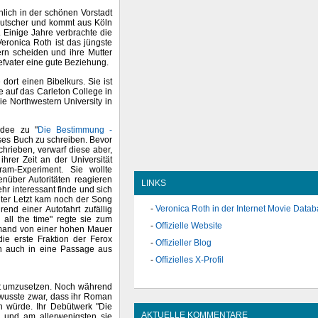
lich in der schönen Vorstadt
eutscher und kommt aus Köln
 Einige Jahre verbrachte die
Veronica Roth ist das jüngste
tern scheiden und ihre Mutter
iefvater eine gute Beziehung.
dort einen Bibelkurs. Sie ist
e auf das Carleton College in
ie Northwestern University in
Idee zu "
Die Bestimmung -
eses Buch zu schreiben. Bevor
chrieben, verwarf diese aber,
hrer Zeit an der Universität
ram-Experiment. Sie wollte
über Autoritäten reagieren
LINKS
hr interessant finde und sich
uter Letzt kam noch der Song
Veronica Roth in der Internet Movie Data
end einer Autofahrt zufällig
r all the time" regte sie zum
Offizielle Website
jemand von einer hohen Mauer
ie erste Fraktion der Ferox
Offizieller Blog
n auch in eine Passage aus
Offizielles X-Profil
Tat umzusetzen. Noch während
 wusste zwar, dass ihr Roman
en würde. Ihr Debütwerk "Die
AKTUELLE KOMMENTARE
 und am allerwenigsten sie