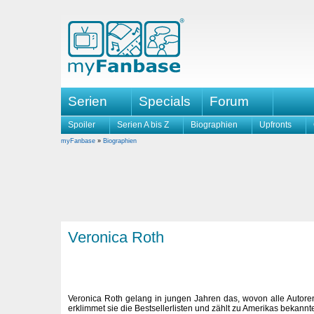
Serien
Specials
Forum
Spoiler
Serien A bis Z
Biographien
Upfronts
myFanbase
»
Biographien
Veronica Roth
Veronica Roth gelang in jungen Jahren das, wovon alle Autore
erklimmet sie die Bestsellerlisten und zählt zu Amerikas bekannte