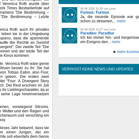
und Veronica Roth wurde über
rk Times Bestsellerliste auf
04.08.2026 10:29 von Lena
Furious: Furious
he namens "Die Bestimmung –
Ja, die neueste Episode war ge
t "Die Bestimmung – Letzte
schon zu streamen,...
mehr
nica Roth auch ihr privates
04.08.2026 10:27 von Lena
Paradise: Paradise
m leben sie in der Umgebung
Ich bin immer hin- und hergeriss
equenz, dass die spannende
ein Ereignis den...
mehr
aufte die Rechte an Summit
rgent". Der zweite Teil "Die
inen und der letzte Teil der
mehr Komme
 die Kinos kommen.
ürde. Veronica Roth wäre gerne
truan besser zu ihr. Sie hat
VERPASST KEINE NEWS UND UPDATES
von Tobias Eaton, also Four,
en geben. Die ersten zwei
el "Four: A Divergent Story
ch. Der Rest erschien im Juli
s ihr Lieblingscharakter, da er
n seine Lage hineinversetzen
erien, vorwiegend Sitcoms.
lte Wetter und den Regen und
 Bücherwurm und verschling ein
asy.
ieses Jahr bekannt, dass sie
um einen Jungen, der ein
hte soll ebenfalls dem Genre