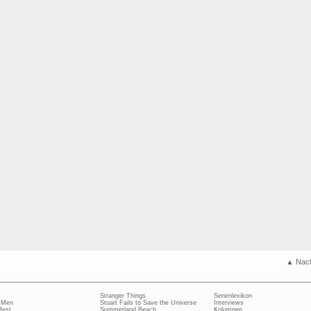
▲ Nac
Stranger Things
Serienlexikon
 Men
Stuart Fails to Save the Universe
Interviews
fest
Summerland Beach
Kolumnen