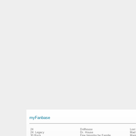
myFanbase
24
Dollhouse
Lost
24: Legacy
Dr. House
Mad
30 Rock
Eine himmlische Familie
Mani