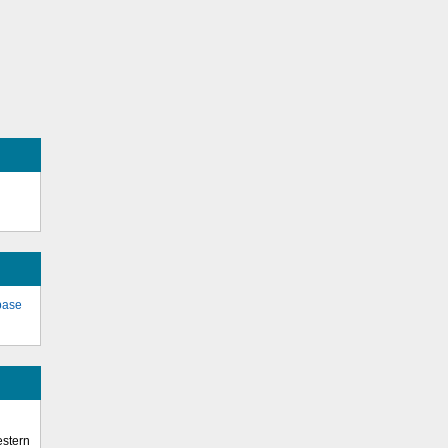
base
stern