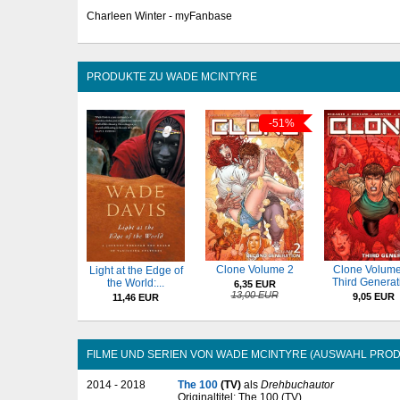
Charleen Winter - myFanbase
PRODUKTE ZU WADE MCINTYRE
-51%
Clone Volume 2
Clone Volume
Light at the Edge of
Third Generat
the World:...
6,35 EUR
13,00 EUR
9,05 EUR
11,46 EUR
FILME UND SERIEN VON WADE MCINTYRE (AUSWAHL PROD
2014 - 2018
The 100
(TV)
als
Drehbuchautor
Originaltitel: The 100 (TV)