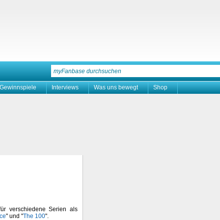
Gewinnspiele
Interviews
Was uns bewegt
Shop
für verschiedene Serien als
nce
" und "
The 100
".