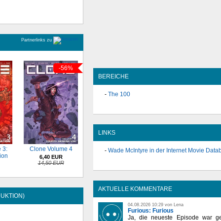
Partnerlinks zu
-56%
BEREICHE
The 100
LINKS
 3:
Clone Volume 4
Wade McIntyre in der Internet Movie Data
ion
6,40 EUR
14,50 EUR
AKTUELLE KOMMENTARE
UKTION)
04.08.2026 10:29 von Lena
Furious: Furious
Ja, die neueste Episode war ge