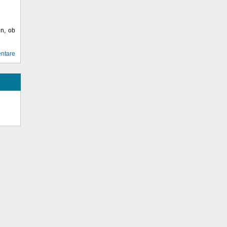
en, ob
ntare