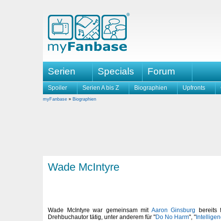
Serien
Specials
Forum
Spoiler
Serien A bis Z
Biographien
Upfronts
myFanbase
»
Biographien
Wade McIntyre
Wade McIntyre war gemeinsam mit
Aaron Ginsburg
bereits 
Drehbuchautor tätig, unter anderem für "
Do No Harm
", "
Intellige