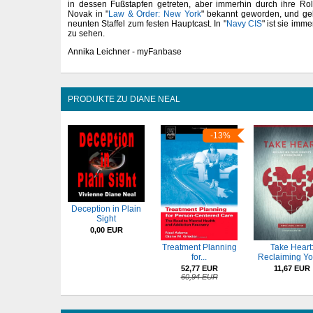
in dessen Fußstapfen getreten, aber immerhin durch ihre Rol
Novak in "
Law & Order: New York
" bekannt geworden, und geh
neunten Staffel zum festen Hauptcast. In "
Navy CIS
" ist sie imm
zu sehen.
Annika Leichner - myFanbase
PRODUKTE ZU DIANE NEAL
-13%
Deception in Plain
Sight
0,00 EUR
Treatment Planning
Take Heart
for...
Reclaiming You
52,77 EUR
11,67 EUR
60,94 EUR