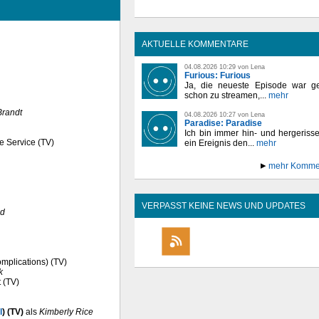
AKTUELLE KOMMENTARE
04.08.2026 10:29 von Lena
Furious: Furious
Ja, die neueste Episode war ge
schon zu streamen,...
mehr
randt
04.08.2026 10:27 von Lena
Paradise: Paradise
Ich bin immer hin- und hergeriss
ve Service (TV)
ein Ereignis den...
mehr
mehr Komme
VERPASST KEINE NEWS UND UPDATES
ld
omplications) (TV)
k
t (TV)
l
) (TV)
als
Kimberly Rice