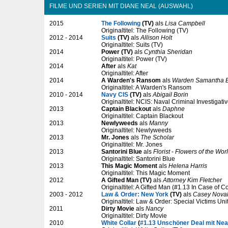
FILME UND SERIEN MIT DIANE NEAL (AUSWAHL)
2015
The Following
(TV)
als
Lisa Campbell
Originaltitel: The Following (TV)
2012 - 2014
Suits
(TV)
als
Allison Holt
Originaltitel: Suits (TV)
2014
Power (TV)
als
Cynthia Sheridan
Originaltitel: Power (TV)
2014
After
als
Kat
Originaltitel: After
2014
A Warden's Ransom
als
Warden Samantha B
Originaltitel: A Warden's Ransom
2010 - 2014
Navy CIS
(TV)
als
Abigail Borin
Originaltitel: NCIS: Naval Criminal Investigati
2013
Captain Blackout
als
Daphne
Originaltitel: Captain Blackout
2013
Newlyweeds
als
Manny
Originaltitel: Newlyweeds
2013
Mr. Jones
als
The Scholar
Originaltitel: Mr. Jones
2013
Santorini Blue
als
Florist - Flowers of the Wor
Originaltitel: Santorini Blue
2013
This Magic Moment
als
Helena Harris
Originaltitel: This Magic Moment
2012
A Gifted Man (TV)
als
Attorney Kim Fletcher
Originaltitel: A Gifted Man (#1.13 In Case of C
2003 - 2012
Law & Order: New York
(TV)
als
Casey Nova
Originaltitel: Law & Order: Special Victims Uni
2011
Dirty Movie
als
Nancy
Originaltitel: Dirty Movie
2010
White Collar
(
#1.13 Unschöner Deal mit Nea