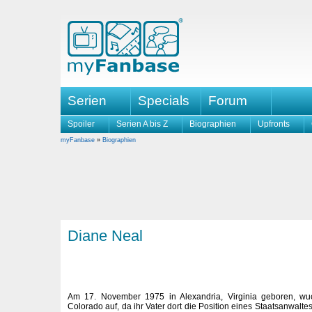
Serien
Specials
Forum
Spoiler
Serien A bis Z
Biographien
Upfronts
myFanbase
»
Biographien
Diane Neal
Am 17. November 1975 in Alexandria, Virginia geboren, wuc
Colorado auf, da ihr Vater dort die Position eines Staatsanwaltes 