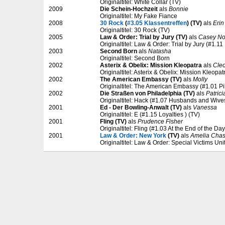
Originaltitel: White Collar (TV)
2009
Die Schein-Hochzeit
als
Bonnie
Originaltitel: My Fake Fiance
2008
30 Rock
(
#3.05 Klassentreffen
) (TV)
als
Erin
Originaltitel: 30 Rock (TV)
2005
Law & Order: Trial by Jury (TV)
als
Casey N
Originaltitel: Law & Order: Trial by Jury (#1.11
2003
Second Born
als
Natasha
Originaltitel: Second Born
2002
Asterix & Obelix: Mission Kleopatra
als
Cleo
Originaltitel: Asterix & Obelix: Mission Kleopat
2002
The American Embassy (TV)
als
Molly
Originaltitel: The American Embassy (#1.01 Pil
2002
Die Straßen von Philadelphia (TV)
als
Patric
Originaltitel: Hack (#1.07 Husbands and Wive
2001
Ed - Der Bowling-Anwalt (TV)
als
Vanessa
Originaltitel: E (#1.15 Loyalties ) (TV)
2001
Fling (TV)
als
Prudence Fisher
Originaltitel: Fling (#1.03 At the End of the Day
2001
Law & Order: New York
(TV)
als
Amelia Cha
Originaltitel: Law & Order: Special Victims Uni