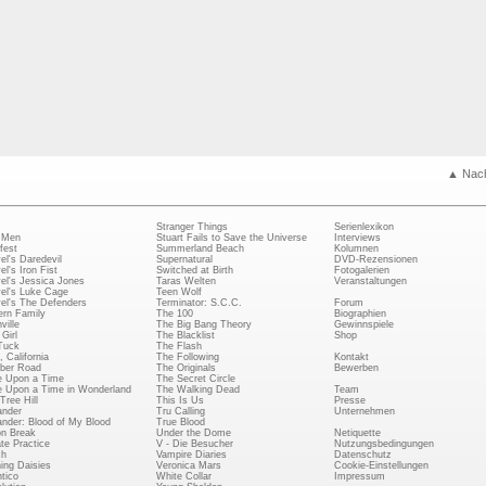
▲ Nac
Stranger Things
Serienlexikon
 Men
Stuart Fails to Save the Universe
Interviews
fest
Summerland Beach
Kolumnen
el's Daredevil
Supernatural
DVD-Rezensionen
el's Iron Fist
Switched at Birth
Fotogalerien
el's Jessica Jones
Taras Welten
Veranstaltungen
el's Luke Cage
Teen Wolf
el's The Defenders
Terminator: S.C.C.
Forum
rn Family
The 100
Biographien
ville
The Big Bang Theory
Gewinnspiele
Girl
The Blacklist
Shop
Tuck
The Flash
, California
The Following
Kontakt
ber Road
The Originals
Bewerben
 Upon a Time
The Secret Circle
 Upon a Time in Wonderland
The Walking Dead
Team
Tree Hill
This Is Us
Presse
ander
Tru Calling
Unternehmen
ander: Blood of My Blood
True Blood
on Break
Under the Dome
Netiquette
ate Practice
V - Die Besucher
Nutzungsbedingungen
ch
Vampire Diaries
Datenschutz
ing Daisies
Veronica Mars
Cookie-Einstellungen
tico
White Collar
Impressum