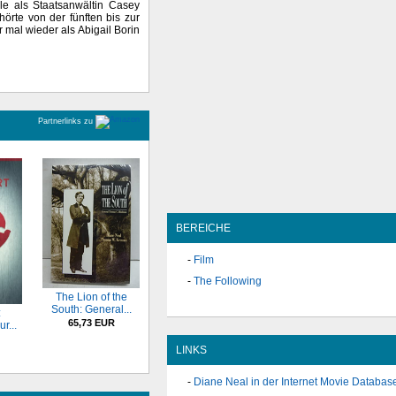
le als Staatsanwältin Casey
örte von der fünften bis zur
er mal wieder als Abigail Borin
Partnerlinks zu
BEREICHE
Film
The Following
The Lion of the
South: General...
:
65,73 EUR
r...
LINKS
Diane Neal in der Internet Movie Databas