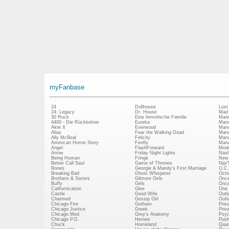
myFanbase
24
Dollhouse
Lost
24: Legacy
Dr. House
Mad
30 Rock
Eine himmlische Familie
Mani
4400 - Die Rückkehrer
Eureka
Marv
Akte X
Everwood
Marv
Alias
Fear the Walking Dead
Marv
Ally McBeal
Felicity
Marv
American Horror Story
Firefly
Marv
Angel
FlashForward
Mode
Arrow
Friday Night Lights
Nash
Being Human
Fringe
New 
Better Call Saul
Game of Thrones
Nip/
Bones
Georgie & Mandy's First Marriage
O.C.
Breaking Bad
Ghost Whisperer
Octo
Brothers & Sisters
Gilmore Girls
Once
Buffy
Girls
Once
Californication
Glee
One 
Castle
Good Wife
Outl
Charmed
Gossip Girl
Outl
Chicago Fire
Gotham
Pris
Chicago Justice
Greek
Priv
Chicago Med
Grey's Anatomy
Psy
Chicago P.D.
Heroes
Push
Chuck
Homeland
Quan