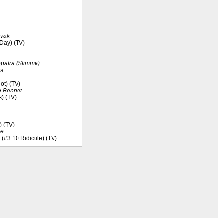
ovak
 Day) (TV)
patra (Stimme)
ra
ot) (TV)
ia Bennet
s) (TV)
) (TV)
se
t (#3.10 Ridicule) (TV)