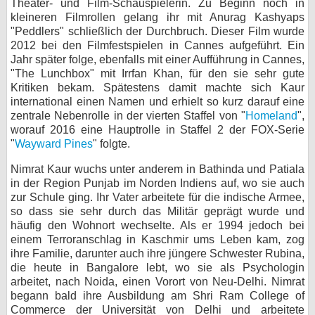
Theater- und Film-Schauspielerin. Zu Beginn noch in
kleineren Filmrollen gelang ihr mit Anurag Kashyaps
bei X
"Peddlers" schließlich der Durchbruch. Dieser Film wurde
2012 bei den Filmfestspielen in Cannes aufgeführt. Ein
bei Facebook
Jahr später folge, ebenfalls mit einer Aufführung in Cannes,
"The Lunchbox" mit Irrfan Khan, für den sie sehr gute
Kritiken bekam. Spätestens damit machte sich Kaur
Kontakt
international einen Namen und erhielt so kurz darauf eine
zentrale Nebenrolle in der vierten Staffel von "
Homeland
",
Nutzungsbedingungen
worauf 2016 eine Hauptrolle in Staffel 2 der FOX-Serie
"
Wayward Pines
" folgte.
Datenschutz
Nimrat Kaur wuchs unter anderem in Bathinda und Patiala
in der Region Punjab im Norden Indiens auf, wo sie auch
Cookie-Einstellungen
zur Schule ging. Ihr Vater arbeitete für die indische Armee,
so dass sie sehr durch das Militär geprägt wurde und
Impressum
häufig den Wohnort wechselte. Als er 1994 jedoch bei
einem Terroranschlag in Kaschmir ums Leben kam, zog
Desktop-Ansicht
ihre Familie, darunter auch ihre jüngere Schwester Rubina,
myFanbase
die heute in Bangalore lebt, wo sie als Psychologin
arbeitet, nach Noida, einen Vorort von Neu-Delhi. Nimrat
begann bald ihre Ausbildung am Shri Ram College of
Commerce der Universität von Delhi und arbeitete