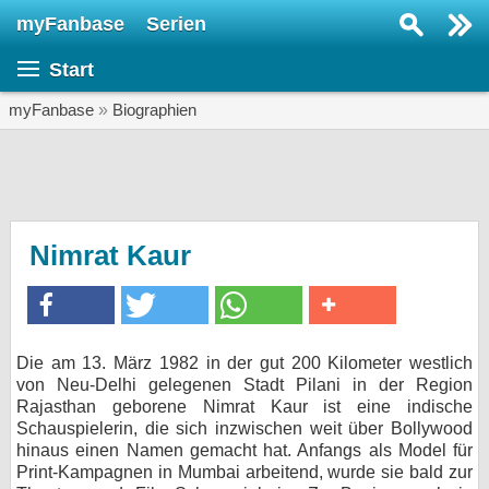
myFanbase
Serien
Serie suchen...
Start
Home
SERIEN
myFanbase
»
Biographien
Serien
Kolumnen
Interviews
Nimrat Kaur
Veranstaltungen
KULTUR
Specials
Die am 13. März 1982 in der gut 200 Kilometer westlich
von Neu-Delhi gelegenen Stadt Pilani in der Region
SERVICE
Rajasthan geborene Nimrat Kaur ist eine indische
Gewinnspiele
Schauspielerin, die sich inzwischen weit über Bollywood
hinaus einen Namen gemacht hat. Anfangs als Model für
Print-Kampagnen in Mumbai arbeitend, wurde sie bald zur
Forum