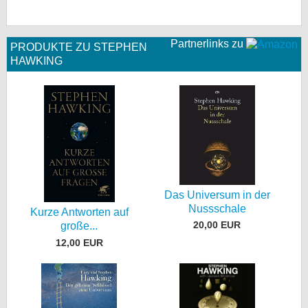
Partnerlinks zu
PRODUKTE ZU STEPHEN
HAWKING
Das Universum in der
Nussschale
Kurze Antworten auf
20,00 EUR
große...
12,00 EUR