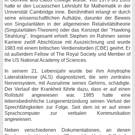
hatte er den Lucasischen Lehrstuhl für Mathematik in der
bei X
Universität Cambridge inne. Berühmtheit erlangt er durch
seine wissenschaftlichen Aufsätze, darunter der Beweis
bei Facebook
von Singularitäten in der allgemeinen Relativitätstheorie
(Singularitäten-Theorem) oder das Konzept der "Hawking
Strahlung". Insgesamt erhielt Stephen im Rahmen seiner
Kontakt
Karriere zwölf Abschlüsse mit Auszeichnung und wurde
1983 mit einem britischen Verdienstorden (CBE) geehrt. Er
Nutzungsbedingungen
ist außerdem Fellow of The Royal Society und Member of
the US National Academy of Sciences.
Datenschutz
In seinem 21. Lebensjahr wurde bei ihm Amytrophe
Lateralsklerose (ALS) diagnostiziert, die sein zentrales
Cookie-Einstellungen
Nervensystem, mit Ausnahme seines Gehirns, schädigte.
Der Verlauf der Krankheit führte dazu, dass er auf einen
Impressum
Rollstuhl angewiesen war. 1985 hatte eine
lebensbedrohliche Lungenentzündung seinen Verlust der
Desktop-Ansicht
Sprechfähigkeiten zur Folge. Seit dem ist er auf einen
myFanbase
Sprachcomputer zur verbalen Kommunikation
angewiesen.
Neben verschiedenen Dokumentationen, an denen