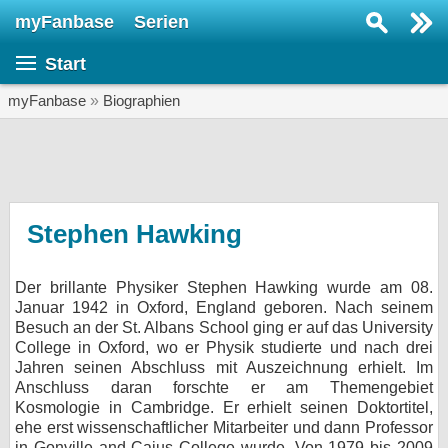
myFanbase
Serien
Serie suchen...
Start
Home
SERIEN
myFanbase
»
Biographien
Serien
Kolumnen
Interviews
Stephen Hawking
Veranstaltungen
Der brillante Physiker Stephen Hawking wurde am 08.
KULTUR
Januar 1942 in Oxford, England geboren. Nach seinem
Specials
Besuch an der St. Albans School ging er auf das University
College in Oxford, wo er Physik studierte und nach drei
SERVICE
Jahren seinen Abschluss mit Auszeichnung erhielt. Im
Anschluss daran forschte er am Themengebiet
Gewinnspiele
Kosmologie in Cambridge. Er erhielt seinen Doktortitel,
ehe erst wissenschaftlicher Mitarbeiter und dann Professor
Forum
in Gonville and Caius College wurde. Von 1979 bis 2009