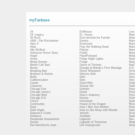
myFanbase
24
Dollhouse
Lost
24: Legacy
Dr. House
Mad
30 Rock
Eine himmlische Familie
Mani
4400 - Die Rückkehrer
Eureka
Marv
Akte X
Everwood
Marv
Alias
Fear the Walking Dead
Marv
Ally McBeal
Felicity
Marv
American Horror Story
Firefly
Marv
Angel
FlashForward
Mode
Arrow
Friday Night Lights
Nash
Being Human
Fringe
New 
Better Call Saul
Game of Thrones
Nip/
Bones
Georgie & Mandy's First Marriage
O.C.
Breaking Bad
Ghost Whisperer
Octo
Brothers & Sisters
Gilmore Girls
Once
Buffy
Girls
Once
Californication
Glee
One 
Castle
Good Wife
Outl
Charmed
Gossip Girl
Outl
Chicago Fire
Gotham
Pris
Chicago Justice
Greek
Priv
Chicago Med
Grey's Anatomy
Psy
Chicago P.D.
Heroes
Push
Chuck
Homeland
Quan
Community
House of the Dragon
Revo
Dark
How I Met Your Mother
Rosw
Dark Angel
How to Get Away with Murder
Sam
Dawson's Creek
Jericho
Scru
Defiance
Justified
Seatt
Desperate Housewives
Legacies
Sex 
Dexter
Legends of Tomorrow
Shad
Die himmlische Joan
Life Unexpected
Small