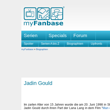
Serien
Specials
Forum
Spoiler
Serien A bis Z
Biographien
Upfronts
myFanbase
»
Biographien
Jadin Gould
Im zarten Alter von 15 Jahren wurde die am 20. Juni 1998 in S
Jadin Gould durch ihren Part der Lana Lang in dem Film "
Man o