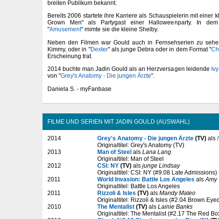
breiten Publikum bekannt.
Bereits 2006 startete ihre Karriere als Schauspielerin mit einer k
Grown Men" als Partygast einer Halloweenparty. In dem
"
Amusement
" mimte sie die kleine Shelby.
Neben den Filmen war Gould auch in Fernsehserien zu sehe
Kimmy, oder in "
Dexter
" als junge Debra oder in dem Format "
Ch
Erscheinung trat.
2014 buchte man Jadin Gould als an Herzversagen leidende
Iv
von "
Grey's Anatomy - Die jungen Ärzte
".
Daniela S. - myFanbase
FILME UND SERIEN MIT JADIN GOULD (AUSWAHL)
2014
Grey's Anatomy - Die jungen Ärzte
(TV)
als
Originaltitel: Grey's Anatomy (TV)
2013
Man of Steel
als
Lana Lang
Originaltitel: Man of Steel
2012
CSI: NY
(TV)
als
junge Lindsay
Originaltitel: CSI: NY (#9.08 Late Admissions)
2011
World Invasion: Battle Los Angeles
als
Amy
Originaltitel: Battle Los Angeles
2011
Rizzoli & Isles
(TV)
als
Mandy Mateo
Originaltitel: Rizzoli & Isles (#2.04 Brown Eyed
2010
The Mentalist
(TV)
als
Lainie Banks
Originaltitel: The Mentalist (#2.17 The Red Bo