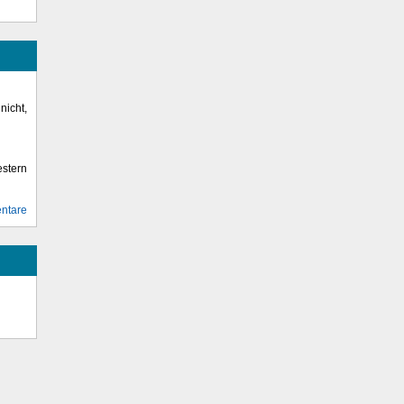
icht,
stern
ntare