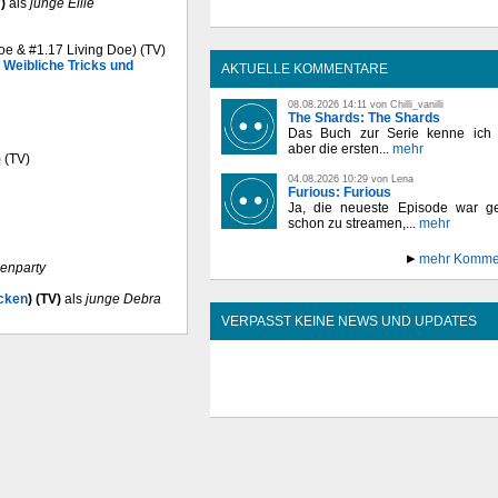
)
als
junge Ellie
oe & #1.17 Living Doe) (TV)
 Weibliche Tricks und
AKTUELLE KOMMENTARE
08.08.2026 14:11 von Chilli_vanilli
The Shards: The Shards
Das Buch zur Serie kenne ich n
aber die ersten...
mehr
) (TV)
04.08.2026 10:29 von Lena
Furious: Furious
Ja, die neueste Episode war ge
schon zu streamen,...
mehr
mehr Komme
enparty
ücken
) (TV)
als
junge Debra
VERPASST KEINE NEWS UND UPDATES