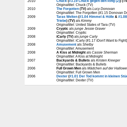
2010
Chuck
(
#3.19 Chuck gegen den Ring (2)
) (TV
Originaltitel: Chuck (TV)
2010
The Forgotten
(TV)
als
Lucy Donovan
Originaltitel: The Forgotten (#1.15 Donovan D
2009
Taras Welten
(
#1.04 Himmel & Hölle
&
#1.08
Triebe
) (TV)
als
Kimmy
Originaltitel: United States of Tara (TV)
2009
Cryptic
als
junge Jessie Graver
Originaltitel: Cryptic
2008
iCarly (TV)
als
junge Carly
Originaltitel: iCarly (#1.17 iDon't Want to Fight
2008
Amusement
als
Shelby
Originaltitel: Amusement
2008
A Kiss at Midnight
als
Cassie Sherman
Originaltitel: A Kiss at Midnight
2007
Backyards & Bullets
als
Kristen Kreeger
Originaltitel: Backyards & Bullets
2006
Full Grown Men
als
Mädchen auf der Hallowe
Originaltitel: Full Grown Men
2006
Dexter
(
#1.01 Der Tod kommt in kleinen St
Originaltitel: Dexter (TV)