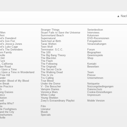
▲ Nac
Stranger Things
Serienlexikon
 Men
Stuart Fails to Save the Universe
Interviews
fest
Summerland Beach
Kolumnen
el's Daredevil
Supernatural
DVD-Rezensionen
el's Iron Fist
Switched at Birth
Fotogalerien
el's Jessica Jones
Taras Welten
Veranstaltungen
el's Luke Cage
Teen Wolf
el's The Defenders
Terminator: S.C.C.
Forum
rn Family
The 100
Biographien
ville
The Big Bang Theory
Gewinnspiele
Girl
The Blacklist
Shop
Tuck
The Flash
, California
The Following
Kontakt
ber Road
The Originals
Bewerben
 Upon a Time
The Secret Circle
 Upon a Time in Wonderland
The Walking Dead
Team
Tree Hill
This Is Us
Presse
ander
Tru Calling
Unternehmen
ander: Blood of My Blood
True Blood
on Break
Under the Dome
Netiquette
ate Practice
V - Die Besucher
Nutzungsbedingungen
ch
Vampire Diaries
Datenschutz
ing Daisies
Veronica Mars
Cookie-Einstellungen
tico
White Collar
Impressum
lution
Young Sheldon
ell
Zoey's Extraordinary Playlist
Mobile Version
antha Who?
bs
Film
le Firefighters
Literatur
and the City
Musik
owhunters
Specials
ville