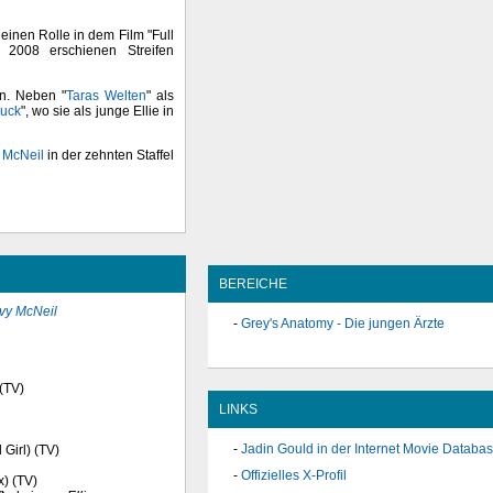
leinen Rolle in dem Film "Full
 2008 erschienen Streifen
n. Neben "
Taras Welten
" als
uck
", wo sie als junge Ellie in
y McNeil
in der zehnten Staffel
BEREICHE
Ivy McNeil
Grey's Anatomy - Die jungen Ärzte
 (TV)
LINKS
Jadin Gould in der Internet Movie Databa
 Girl) (TV)
Offizielles X-Profil
x) (TV)