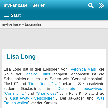
myFanbase
Serien
Serie suchen...
Start
Home
SERIEN
myFanbase
»
Biographien
Serien
Kolumnen
Interviews
Lisa Long
Veranstaltungen
Lisa Long hat in drei Episoden von "
Veronica Mars
" die
KULTUR
Rolle der
Jessica Fuller
gespielt. Ansonsten ist die
Specials
Schauspielerin auch aus Serien wie "General Hospital",
"Tosh.0" und "
Drop Dead Diva
" bekannt. Sie absolvierte
SERVICE
zudem Gastauftritte in "
Desperate Housewives
",
"
Community
" und "
Shameless
" uvm. Für's Kino stand sie
Gewinnspiele
in "
Cast Away - Verschollen
", "Der Ja-Sager" und "
Was
Frauen wollen
" vor der Kamera.
Forum