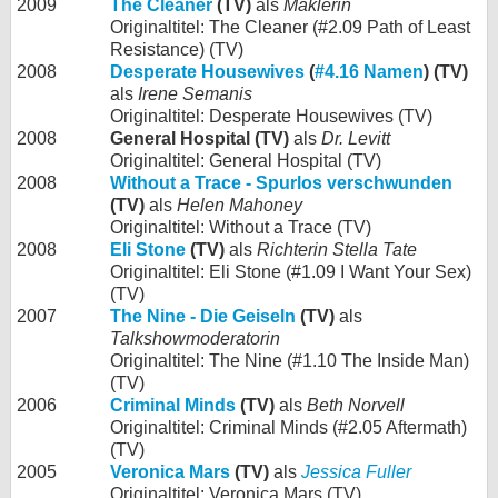
2009
The Cleaner
(TV)
als
Maklerin
Originaltitel: The Cleaner (#2.09 Path of Least
Resistance) (TV)
2008
Desperate Housewives
(
#4.16 Namen
) (TV)
als
Irene Semanis
Originaltitel: Desperate Housewives (TV)
2008
General Hospital (TV)
als
Dr. Levitt
Originaltitel: General Hospital (TV)
2008
Without a Trace - Spurlos verschwunden
(TV)
als
Helen Mahoney
Originaltitel: Without a Trace (TV)
2008
Eli Stone
(TV)
als
Richterin Stella Tate
Originaltitel: Eli Stone (#1.09 I Want Your Sex)
(TV)
2007
The Nine - Die Geiseln
(TV)
als
Talkshowmoderatorin
Originaltitel: The Nine (#1.10 The Inside Man)
(TV)
2006
Criminal Minds
(TV)
als
Beth Norvell
Originaltitel: Criminal Minds (#2.05 Aftermath)
(TV)
2005
Veronica Mars
(TV)
als
Jessica Fuller
Originaltitel: Veronica Mars (TV)