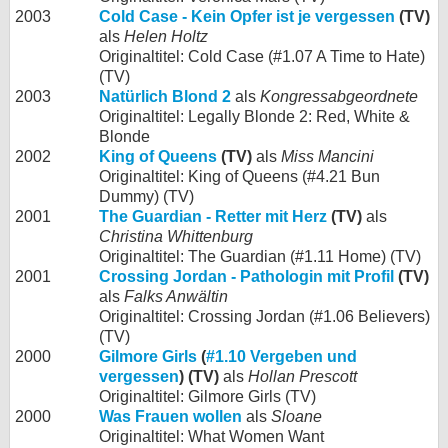
2003
Cold Case - Kein Opfer ist je vergessen
(TV)
als
Helen Holtz
Originaltitel: Cold Case (#1.07 A Time to Hate)
(TV)
2003
Natürlich Blond 2
als
Kongressabgeordnete
Originaltitel: Legally Blonde 2: Red, White &
Blonde
2002
King of Queens
(TV)
als
Miss Mancini
Originaltitel: King of Queens (#4.21 Bun
Dummy) (TV)
2001
The Guardian - Retter mit Herz
(TV)
als
Christina Whittenburg
Originaltitel: The Guardian (#1.11 Home) (TV)
2001
Crossing Jordan - Pathologin mit Profil
(TV)
als
Falks Anwältin
Originaltitel: Crossing Jordan (#1.06 Believers)
(TV)
2000
Gilmore Girls
(
#1.10 Vergeben und
vergessen
) (TV)
als
Hollan Prescott
Originaltitel: Gilmore Girls (TV)
2000
Was Frauen wollen
als
Sloane
Originaltitel: What Women Want