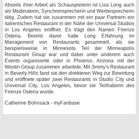
Abseits ihrer Arbeit als Schauspielerin ist Lisa Long auch
bei X
als Moderatorin, Synchronsprecherin und Werbesprecherin
tätig. Zudem hat sie zusammen mit ein paar Partnern ein
bei Facebook
italienisches Restaurant in der Nähe der Universal Studios
in Los Angeles eröffnet. Es trägt den Namen Firenze
Osteria. Bereits davor hatte Long Erfahrung im
Management von Restaurants gesammelt, als sie
Kontakt
beispielsweise in Minnesota Teil der Minneapolis
Restaurant Group war und dabei unter anderem auch
Nutzungsbedingungen
Events organisierte oder in Phoenix, Arizona mit der
Westin Group zusammen arbeitete. Mit Jimmy's Restaurant
Datenschutz
in Beverly Hills fand sie den direkteren Weg zur Bewirtung
und eröffnete später zwei Restaurants in Studio City und
Cookie-Einstellungen
Universal City, Los Angeles, bevor sie Teilhaberin des
Firenze Osteria wurde.
Impressum
Catherine Bühnsack - myFanbase
Desktop-Ansicht
myFanbase