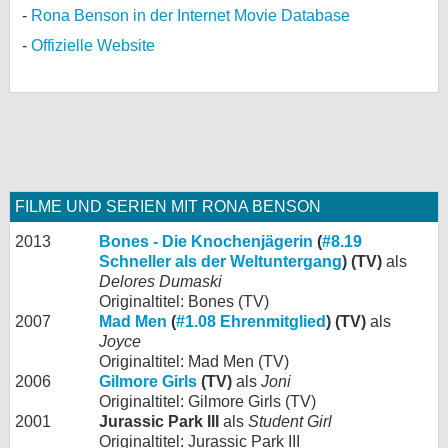
Rona Benson in der Internet Movie Database
Offizielle Website
FILME UND SERIEN MIT RONA BENSON
2013
Bones - Die Knochenjägerin
(
#8.19
Schneller als der Weltuntergang
) (TV)
als
Delores Dumaski
Originaltitel: Bones (TV)
2007
Mad Men
(
#1.08 Ehrenmitglied
) (TV)
als
Joyce
Originaltitel: Mad Men (TV)
2006
Gilmore Girls
(TV)
als
Joni
Originaltitel: Gilmore Girls (TV)
2001
Jurassic Park III
als
Student Girl
Originaltitel: Jurassic Park III