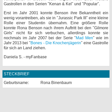
Gastrollen in den Serien "Kenan & Kel" und "Popular".
bei X
Erst im Jahr 2001 konnte Benson ihre Bekanntheit ein
bei Facebook
wenig vorantreiben, als sie in "Jurassic Park III" eine kleine
Rolle einer Studentin übernahm. Eine größere Rolle
konnte Rona Benson nach ihrem Auftritt bei den "Gilmore
Girls" nicht für sich verbuchen, allerdings konnte sie
Kontakt
nochmals im Jahr 2007 bei der Serie "
Mad Men
" wie im
Jahr 2013 bei "
Bones - Die Knochenjägerin
" eine Gastrolle
Nutzungsbedingungen
für sich an Land ziehen.
Datenschutz
Daniela S. - myFanbase
Cookie-Einstellungen
STECKBRIEF
Impressum
Geburtsname:
Rona Binenbaum
Desktop-Ansicht
myFanbase