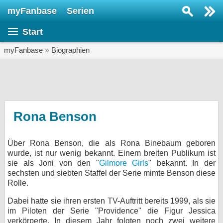
myFanbase
Serien
Serie suchen...
Start
Home
SERIEN
myFanbase
»
Biographien
Serien
Kolumnen
Interviews
Rona Benson
Veranstaltungen
Über Rona Benson, die als Rona Binebaum geboren
KULTUR
wurde, ist nur wenig bekannt. Einem breiten Publikum ist
Specials
sie als Joni von den "
Gilmore Girls
" bekannt. In der
sechsten und siebten Staffel der Serie mimte Benson diese
SERVICE
Rolle.
Gewinnspiele
Dabei hatte sie ihren ersten TV-Auftritt bereits 1999, als sie
im Piloten der Serie "Providence" die Figur Jessica
Forum
verkörperte. In diesem Jahr folgten noch zwei weitere