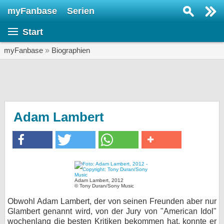
myFanbase
Serien
Serie suchen...
Start
Home
SERIEN
myFanbase
»
Biographien
Serien
Kolumnen
Interviews
Adam Lambert
Veranstaltungen
KULTUR
Specials
SERVICE
Adam Lambert, 2012
© Tony Duran/Sony Music
Gewinnspiele
Obwohl Adam Lambert, der von seinen Freunden aber nur
Glambert genannt wird, von der Jury von "American Idol"
Forum
wochenlang die besten Kritiken bekommen hat, konnte er