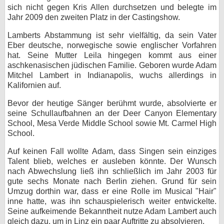
sich nicht gegen Kris Allen durchsetzen und belegte im
bei X
Jahr 2009 den zweiten Platz in der Castingshow.
Lamberts Abstammung ist sehr vielfältig, da sein Vater
bei Facebook
Eber deutsche, norwegische sowie englischer Vorfahren
hat. Seine Mutter Leila hingegen kommt aus einer
aschkenasischen jüdischen Familie. Geboren wurde Adam
Kontakt
Mitchel Lambert in Indianapolis, wuchs allerdings in
Kalifornien auf.
Nutzungsbedingungen
Bevor der heutige Sänger berühmt wurde, absolvierte er
Datenschutz
seine Schullaufbahnen an der Deer Canyon Elementary
School, Mesa Verde Middle School sowie Mt. Carmel High
Cookie-Einstellungen
School.
Auf keinen Fall wollte Adam, dass Singen sein einziges
Impressum
Talent blieb, welches er ausleben könnte. Der Wunsch
nach Abwechslung ließ ihn schließlich im Jahr 2003 für
Desktop-Ansicht
gute sechs Monate nach Berlin ziehen. Grund für sein
myFanbase
Umzug dorthin war, dass er eine Rolle im Musical "Hair"
inne hatte, was ihn schauspielerisch weiter entwickelte.
Seine aufkeimende Bekanntheit nutze Adam Lambert auch
gleich dazu, um in Linz ein paar Auftritte zu absolvieren.