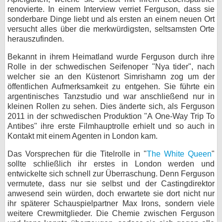
renovierte. In einem Interview verriet Ferguson, dass sie
bei X
sonderbare Dinge liebt und als ersten an einem neuen Ort
versucht alles über die merkwürdigsten, seltsamsten Orte
bei Facebook
herauszufinden.
Bekannt in ihrem Heimatland wurde Ferguson durch ihre
Rolle in der schwedischen Seifenoper "Nya tider", nach
Kontakt
welcher sie an den Küstenort Simrishamn zog um der
öffentlichen Aufmerksamkeit zu entgehen. Sie führte ein
Nutzungsbedingungen
argentinisches Tanzstudio und war anschließend nur in
kleinen Rollen zu sehen. Dies änderte sich, als Ferguson
Datenschutz
2011 in der schwedischen Produktion "A One-Way Trip To
Antibes" ihre erste Filmhauptrolle erhielt und so auch in
Cookie-Einstellungen
Kontakt mit einem Agenten in London kam.
Impressum
Das Vorsprechen für die Titelrolle in "
The White Queen
"
sollte schließlich ihr erstes in London werden und
Desktop-Ansicht
entwickelte sich schnell zur Überraschung. Denn Ferguson
myFanbase
vermutete, dass nur sie selbst und der Castingdirektor
anwesend sein würden, doch erwartete sie dort nicht nur
ihr späterer Schauspielpartner Max Irons, sondern viele
weitere Crewmitglieder. Die Chemie zwischen Ferguson