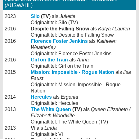
(AUSWAHL)
2023
Silo
(TV)
als
Juliette
Originaltitel: Silo (TV)
2016
Despite the Falling Snow
als
Katya / Lauren
Originaltitel: Despite the Falling Snow
2016
Florence Foster Jenkins
als
Kathleen
Weatherley
Originaltitel: Florence Foster Jenkins
2016
Girl on the Train
als
Anna
Originaltitel: Girl on the Train
2015
Mission: Impossible - Rogue Nation
als
Ilsa
Faust
Originaltitel: Mission: Impossible - Rogue
Nation
2014
Hercules
als
Ergenia
Originaltitel: Hercules
2013
The White Queen
(TV)
als
Queen Elizabeth /
Elizabeth Woodville
Originaltitel: The White Queen (TV)
2013
Vi
als
Linda
Originaltitel: Vi