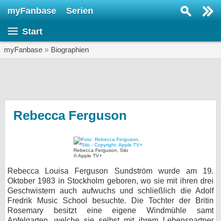
myFanbase
Serien
Serie suchen...
Start
Home
SERIEN
myFanbase
»
Biographien
Serien
Kolumnen
Interviews
Rebecca Ferguson
Veranstaltungen
KULTUR
Rebecca Ferguson, Silo
© Apple TV+
Specials
Rebecca Louisa Ferguson Sundström wurde am 19.
SERVICE
Oktober 1983 in Stockholm geboren, wo sie mit ihren drei
Geschwistern auch aufwuchs und schließlich die Adolf
Gewinnspiele
Fredrik Music School besuchte. Die Tochter der Britin
Rosemary besitzt eine eigene Windmühle samt
Forum
Apfelgarten, welche sie selbst mit ihrem Lebenspartner