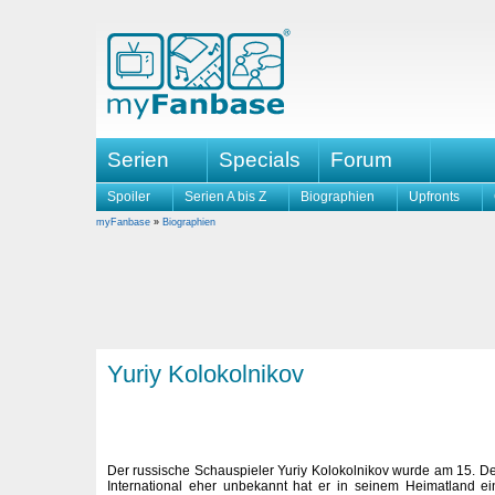
Serien
Specials
Forum
Spoiler
Serien A bis Z
Biographien
Upfronts
myFanbase
»
Biographien
Yuriy Kolokolnikov
Der russische Schauspieler Yuriy Kolokolnikov wurde am 15. 
International eher unbekannt hat er in seinem Heimatland ei