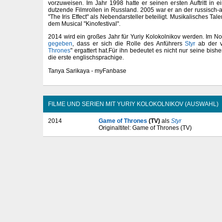
vorzuweisen. Im Jahr 1998 hatte er seinen ersten Auftritt in e
dutzende Filmrollen in Russland. 2005 war er an der russisch
"The Iris Effect" als Nebendarsteller beteiligt. Musikalisches Tale
dem Musical "Kinofestival".
2014 wird ein großes Jahr für Yuriy Kolokolnikov werden. Im
gegeben
, dass er sich die Rolle des Anführers
Styr
ab der vi
Thrones
" ergattert hat.Für ihn bedeutet es nicht nur seine bish
die erste englischsprachige.
Tanya Sarikaya - myFanbase
FILME UND SERIEN MIT YURIY KOLOKOLNIKOV (AUSWAHL)
2014
Game of Thrones
(TV)
als
Styr
Originaltitel: Game of Thrones (TV)