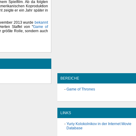
inem Spielfilm. Ab da folgten
-amerikanischen Koproduktion
nt zeigte er ein Jahr später in
 November 2013 wurde
bekannt
erten Staffel von "
Game of
er größte Rolle, sondern auch
BEREICHE
Game of Thrones
LINKS
Yuriy Kolokolnikov in der Internet Movie
Database