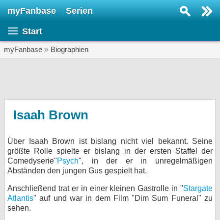
myFanbase
Serien
Serie suchen...
Start
Home
SERIEN
myFanbase
»
Biographien
Serien
Kolumnen
Interviews
Isaah Brown
Veranstaltungen
Über Isaah Brown ist bislang nicht viel bekannt. Seine
KULTUR
größte Rolle spielte er bislang in der ersten Staffel der
Specials
Comedyserie"
Psych
", in der er in unregelmäßigen
Abständen den jungen Gus gespielt hat.
SERVICE
Anschließend trat er in einer kleinen Gastrolle in "
Stargate
Gewinnspiele
Atlantis
" auf und war in dem Film "Dim Sum Funeral" zu
sehen.
Forum