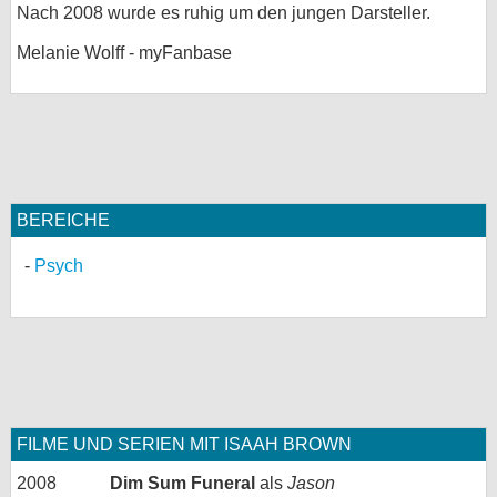
Nach 2008 wurde es ruhig um den jungen Darsteller.
bei X
Melanie Wolff - myFanbase
bei Facebook
Kontakt
Nutzungsbedingungen
BEREICHE
Datenschutz
Psych
Cookie-Einstellungen
Impressum
Desktop-Ansicht
myFanbase
FILME UND SERIEN MIT ISAAH BROWN
2008
Dim Sum Funeral
als
Jason