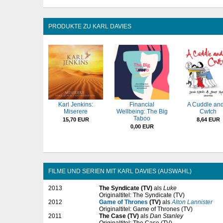
PRODUKTE ZU KARL DAVIES
Karl Jenkins:
Financial
A Cuddle and
Miserere
Wellbeing: The Big
Cwtch
Taboo
15,70 EUR
8,64 EUR
0,00 EUR
FILME UND SERIEN MIT KARL DAVIES (AUSWAHL)
2013
The Syndicate (TV)
als
Luke
Originaltitel: The Syndicate (TV)
2012
Game of Thrones
(TV)
als
Alton Lannister
Originaltitel: Game of Thrones (TV)
2011
The Case (TV)
als
Dan Stanley