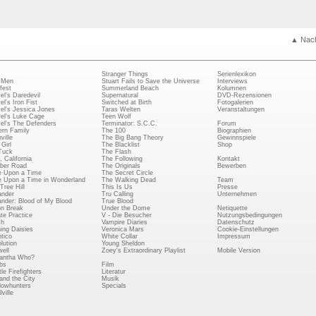
▲ Nac
Stranger Things
Serienlexikon
 Men
Stuart Fails to Save the Universe
Interviews
fest
Summerland Beach
Kolumnen
el's Daredevil
Supernatural
DVD-Rezensionen
el's Iron Fist
Switched at Birth
Fotogalerien
el's Jessica Jones
Taras Welten
Veranstaltungen
el's Luke Cage
Teen Wolf
el's The Defenders
Terminator: S.C.C.
Forum
rn Family
The 100
Biographien
ville
The Big Bang Theory
Gewinnspiele
Girl
The Blacklist
Shop
Tuck
The Flash
, California
The Following
Kontakt
ber Road
The Originals
Bewerben
 Upon a Time
The Secret Circle
 Upon a Time in Wonderland
The Walking Dead
Team
Tree Hill
This Is Us
Presse
ander
Tru Calling
Unternehmen
ander: Blood of My Blood
True Blood
on Break
Under the Dome
Netiquette
ate Practice
V - Die Besucher
Nutzungsbedingungen
ch
Vampire Diaries
Datenschutz
ing Daisies
Veronica Mars
Cookie-Einstellungen
tico
White Collar
Impressum
lution
Young Sheldon
ell
Zoey's Extraordinary Playlist
Mobile Version
antha Who?
bs
Film
le Firefighters
Literatur
and the City
Musik
owhunters
Specials
ville