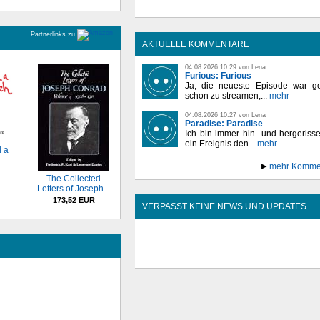
Partnerlinks zu
AKTUELLE KOMMENTARE
04.08.2026 10:29 von Lena
Furious: Furious
Ja, die neueste Episode war ge
schon zu streamen,...
mehr
04.08.2026 10:27 von Lena
Paradise: Paradise
Ich bin immer hin- und hergeriss
ein Ereignis den...
mehr
 a
mehr Komme
The Collected
Letters of Joseph...
173,52 EUR
VERPASST KEINE NEWS UND UPDATES