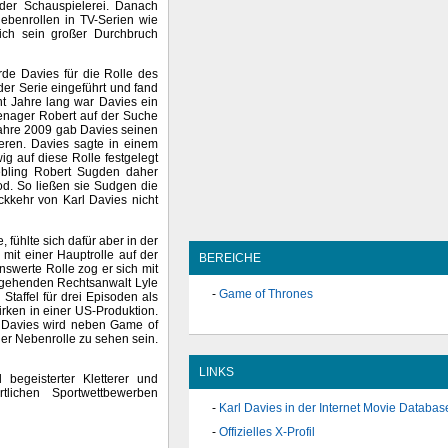
der Schauspielerei. Danach
Nebenrollen in TV-Serien wie
lich sein großer Durchbruch
rde Davies für die Rolle des
er Serie eingeführt und fand
cht Jahre lang war Davies ein
eenager Robert auf der Suche
Jahre 2009 gab Davies seinen
ieren. Davies sagte in einem
ig auf diese Rolle festgelegt
iebling Robert Sugden daher
od. So ließen sie Sudgen die
ckkehr von Karl Davies nicht
 fühlte sich dafür aber in der
mit einer Hauptrolle auf der
BEREICHE
swerte Rolle zog er sich mit
angehenden Rechtsanwalt Lyle
Game of Thrones
 Staffel für drei Episoden als
irken in einer US-Produktion.
rl Davies wird neben Game of
er Nebenrolle zu sehen sein.
LINKS
d begeisterter Kletterer und
lichen Sportwettbewerben
Karl Davies in der Internet Movie Databas
Offizielles X-Profil