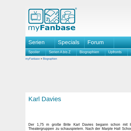
Serien
Specials
Forum
Spoiler
Serien A bis Z
Biographien
Upfronts
myFanbase
»
Biographien
Karl Davies
Der 1,75 m große Brite Karl Davies begann schon mit 8
Theatergruppen zu schauspielern. Nach der Marple Hall Schoo