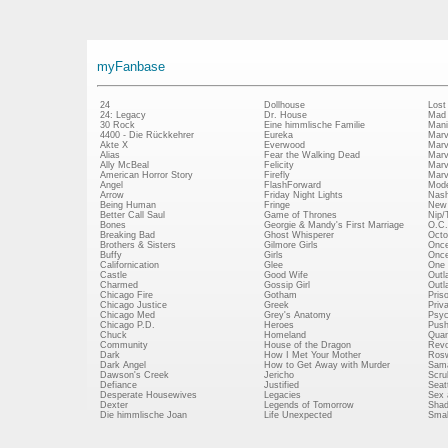
myFanbase
24
Dollhouse
Lost
24: Legacy
Dr. House
Mad
30 Rock
Eine himmlische Familie
Mani
4400 - Die Rückkehrer
Eureka
Marv
Akte X
Everwood
Marv
Alias
Fear the Walking Dead
Marv
Ally McBeal
Felicity
Marv
American Horror Story
Firefly
Marv
Angel
FlashForward
Mode
Arrow
Friday Night Lights
Nash
Being Human
Fringe
New 
Better Call Saul
Game of Thrones
Nip/
Bones
Georgie & Mandy's First Marriage
O.C.
Breaking Bad
Ghost Whisperer
Octo
Brothers & Sisters
Gilmore Girls
Once
Buffy
Girls
Once
Californication
Glee
One 
Castle
Good Wife
Outl
Charmed
Gossip Girl
Outl
Chicago Fire
Gotham
Pris
Chicago Justice
Greek
Priv
Chicago Med
Grey's Anatomy
Psy
Chicago P.D.
Heroes
Push
Chuck
Homeland
Quan
Community
House of the Dragon
Revo
Dark
How I Met Your Mother
Rosw
Dark Angel
How to Get Away with Murder
Sam
Dawson's Creek
Jericho
Scru
Defiance
Justified
Seatt
Desperate Housewives
Legacies
Sex 
Dexter
Legends of Tomorrow
Shad
Die himmlische Joan
Life Unexpected
Small