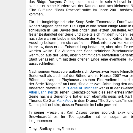
das Ridge Danyers College und machte in sein A-Level in 
startete er seine Karriere vor der Kamera und ach kleineren 
"The Bill" und "Peak Practice" sollte im Jahre 2001 tatsäch
kommen.
Für die langlebige britische Soap-Serie "Emmerdale Farm" wu
Robert Sugden gecastet. Die Figur wurde schon einige Male in d
schließlich in Karl Davies den dritten und letzten Darsteller. A
fester Bestandteil der Serie und spielte sich mit dem jungen T
nach der wahren Liebe in die Herzen der Fans und Kritiker. Im 
Ausstieg bekannt, um sich auf seine Filmkarriere zu konzentr
Interview, dass er die Entscheidung bedauere, aber nicht für ew
werden wollte. Die Autoren der Serie schrieben Zuschauerl
wehmütig aus der Serie, aber nicht mit dem erwarteten Serient
Stadt verlassen, um mit dem offenen Ende eine eventuelle Rü
auszuschließen.
Nach seinem Ausstieg ergatterte sich Davies zwar keine Filmrolle,
Serienwelt als auch auf der Bühne wie zu Hause. 2007 war er 
Bühne im Liverpool Playhouse zu sehen. Eine weitere bemerken
der Serie "Kingdom" an Land, für die er zwei Jahre lang den 
Anderson darstellte. In "
Game of Thrones
" war er in der zweiten
Alton Lannister
zu sehen. Gleichzeitig war dies sein erstes Mitw
Seine nächste Serienrolle hat er sich ebenfalls gesichert. Ka
Thrones Co-Star
Mark Addy
in dem Drama "The Syndicate" in ein
Darin spielt er Luke, dessen Freundin im Lotto gewinnt.
In seiner Freizeit ist Karl Davies gerne sportlich aktiv un
Snowboardfahrer. Im Teenageralter hat er sogar an ört
teilgenommen.
Tanya Sarikaya - myFanbase