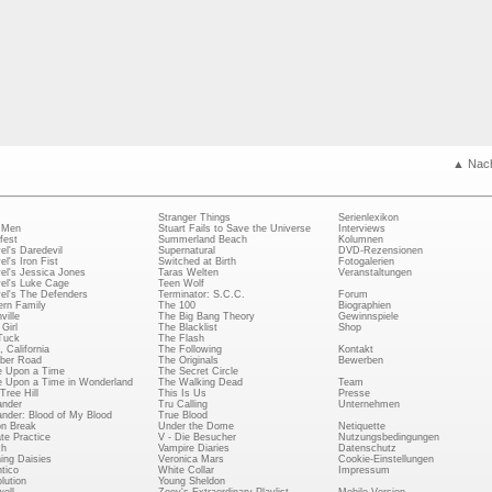
▲ Nac
Stranger Things
Serienlexikon
 Men
Stuart Fails to Save the Universe
Interviews
fest
Summerland Beach
Kolumnen
el's Daredevil
Supernatural
DVD-Rezensionen
el's Iron Fist
Switched at Birth
Fotogalerien
el's Jessica Jones
Taras Welten
Veranstaltungen
el's Luke Cage
Teen Wolf
el's The Defenders
Terminator: S.C.C.
Forum
rn Family
The 100
Biographien
ville
The Big Bang Theory
Gewinnspiele
Girl
The Blacklist
Shop
Tuck
The Flash
, California
The Following
Kontakt
ber Road
The Originals
Bewerben
 Upon a Time
The Secret Circle
 Upon a Time in Wonderland
The Walking Dead
Team
Tree Hill
This Is Us
Presse
ander
Tru Calling
Unternehmen
ander: Blood of My Blood
True Blood
on Break
Under the Dome
Netiquette
ate Practice
V - Die Besucher
Nutzungsbedingungen
ch
Vampire Diaries
Datenschutz
ing Daisies
Veronica Mars
Cookie-Einstellungen
tico
White Collar
Impressum
lution
Young Sheldon
ell
Zoey's Extraordinary Playlist
Mobile Version