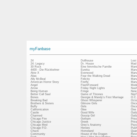
myFanbase
24
Dollhouse
Lost
24: Legacy
Dr. House
Mad
30 Rock
Eine himmlische Familie
Mani
4400 - Die Rückkehrer
Eureka
Marv
Akte X
Everwood
Marv
Alias
Fear the Walking Dead
Marv
Ally McBeal
Felicity
Marv
American Horror Story
Firefly
Marv
Angel
FlashForward
Mode
Arrow
Friday Night Lights
Nash
Being Human
Fringe
New 
Better Call Saul
Game of Thrones
Nip/
Bones
Georgie & Mandy's First Marriage
O.C.
Breaking Bad
Ghost Whisperer
Octo
Brothers & Sisters
Gilmore Girls
Once
Buffy
Girls
Once
Californication
Glee
One 
Castle
Good Wife
Outl
Charmed
Gossip Girl
Outl
Chicago Fire
Gotham
Pris
Chicago Justice
Greek
Priv
Chicago Med
Grey's Anatomy
Psy
Chicago P.D.
Heroes
Push
Chuck
Homeland
Quan
Community
House of the Dragon
Revo
Dark
How I Met Your Mother
Rosw