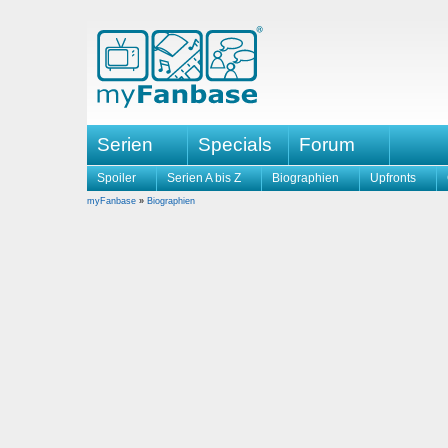
Serien
Specials
Forum
Spoiler
Serien A bis Z
Biographien
Upfronts
myFanbase
»
Biographien