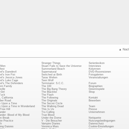
▲ Nac
Stranger Things
Serienlexikon
 Men
Stuart Fails to Save the Universe
Interviews
fest
Summerland Beach
Kolumnen
el's Daredevil
Supernatural
DVD-Rezensionen
el's Iron Fist
Switched at Birth
Fotogalerien
el's Jessica Jones
Taras Welten
Veranstaltungen
el's Luke Cage
Teen Wolf
el's The Defenders
Terminator: S.C.C.
Forum
rn Family
The 100
Biographien
ville
The Big Bang Theory
Gewinnspiele
Girl
The Blacklist
Shop
Tuck
The Flash
, California
The Following
Kontakt
ber Road
The Originals
Bewerben
 Upon a Time
The Secret Circle
 Upon a Time in Wonderland
The Walking Dead
Team
Tree Hill
This Is Us
Presse
ander
Tru Calling
Unternehmen
ander: Blood of My Blood
True Blood
on Break
Under the Dome
Netiquette
ate Practice
V - Die Besucher
Nutzungsbedingungen
ch
Vampire Diaries
Datenschutz
ing Daisies
Veronica Mars
Cookie-Einstellungen