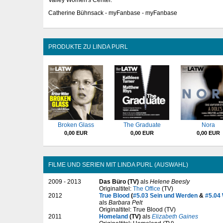
Catherine Bühnsack - myFanbase - myFanbase
PRODUKTE ZU LINDA PURL
Broken Glass
The Graduate
Nora
0,00 EUR
0,00 EUR
0,00 EUR
FILME UND SERIEN MIT LINDA PURL (AUSWAHL)
2009 - 2013
Das Büro (TV)
als
Helene Beesly
Originaltitel:
The Office
(TV)
2012
True Blood
(
#5.03 Sein und Werden
&
#5.04 
als
Barbara Pelt
Originaltitel: True Blood (TV)
2011
Homeland
(TV)
als
Elizabeth Gaines