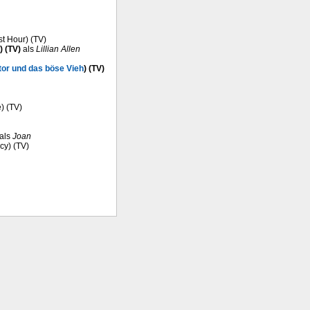
st Hour) (TV)
) (TV)
als
Lillian Allen
tor und das böse Vieh
) (TV)
) (TV)
als
Joan
cy) (TV)