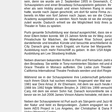
sein, denn sie wurde am 2. September 1955 in Greenwich, Co
Schauspielers und einer Broadway-Schauspielerin geboren. Ihr V
eher als sein Hobby ansah und einen höheren Rang in ein
hatte, wurde nach Japan geschickt, um dort für seine Firma zu 
bereits im Alter von fünf Jahren nach Japan, wo sie die Chan
Academy ausgebildet zu werden. Noch heute ist sie die einzige
zuteil wurde. Dadurch erhielt sie die Möglichkeit trotz ihres 
Theater in Tokio zu spielen.
Purls gesamte Schulbildung war darauf ausgerichtet, dass sie e
ihrer Eltern treten konnte. Mit 15 Jahren führte sie ihr Weg zurü
Privatschule für Mädchen, die Wykeham Rise School, geschi
darstellende und kreative Künste und besuchte anschließend d
City. Danach ging sie nach Engald, um Kurse bei Marguerite
Ausbildung noch mehr Feinschliff zu geben. In den USA folgte
Ausbildung am Lee Strasberg Institute.
Neben diversen bekannten Rollen in Film und Fernsehen zieht 
den Broadway. Sie wirkte in Tony-nominierten Stücken mit und d
Grace Theatre in Monaco auftreten. Die Liebe zum Theater 
California International Theatre Festivals werden und dort Regie
Während sie in der Schauspielerei ihre Leidenschaft gefunden h
nach ihrem Glück hat suchen müssen. Insgesamt vier Mal war s
1981 war Desi Arnaz Jr. ihr Ehemann, mit dem sie auch heute
1988 bis 1992 folgte William Broyles Jr. 1993 bis 1999 versucht
Cary, mit dem sie einen Sohn hat. Danach konzentrierte sie si
bevor sie im Juli 2006 James Vinson Adams heiratete, mit dem s
Neben der Schauspielerei ist Purl auch als Sängerin und Jazz-Mus
der Natur und liebt es Bergzusteigen. Zudem engagiert sie s
beim AIDS Project in Los Angeles, der Christopher & Dana
Valley Women's Center.