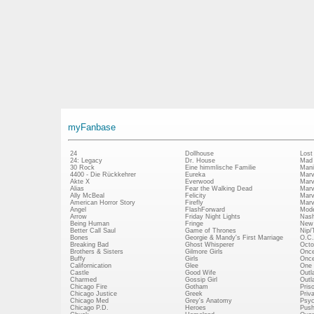
myFanbase
24
Dollhouse
Lost
24: Legacy
Dr. House
Mad
30 Rock
Eine himmlische Familie
Mani
4400 - Die Rückkehrer
Eureka
Marv
Akte X
Everwood
Marv
Alias
Fear the Walking Dead
Marv
Ally McBeal
Felicity
Marv
American Horror Story
Firefly
Marv
Angel
FlashForward
Mode
Arrow
Friday Night Lights
Nash
Being Human
Fringe
New 
Better Call Saul
Game of Thrones
Nip/
Bones
Georgie & Mandy's First Marriage
O.C.
Breaking Bad
Ghost Whisperer
Octo
Brothers & Sisters
Gilmore Girls
Once
Buffy
Girls
Once
Californication
Glee
One 
Castle
Good Wife
Outl
Charmed
Gossip Girl
Outl
Chicago Fire
Gotham
Pris
Chicago Justice
Greek
Priv
Chicago Med
Grey's Anatomy
Psy
Chicago P.D.
Heroes
Push