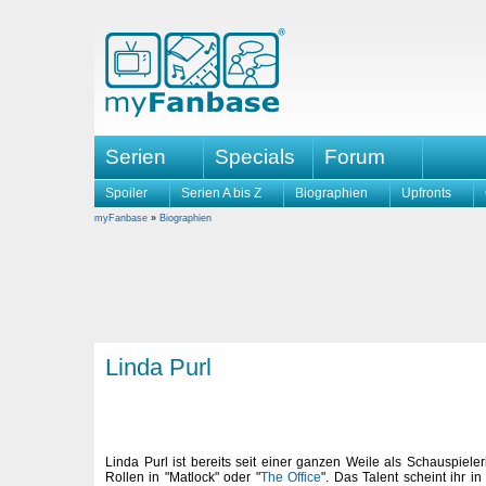
Serien
Specials
Forum
Spoiler
Serien A bis Z
Biographien
Upfronts
myFanbase
»
Biographien
Linda Purl
Linda Purl ist bereits seit einer ganzen Weile als Schauspieler
Rollen in "Matlock" oder "
The Office
". Das Talent scheint ihr 