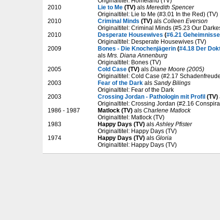
Originaltitel: Homeland (TV)
2010
Lie to Me
(TV)
als
Meredith Spencer
Originaltitel: Lie to Me (#3.01 In the Red) (TV)
2010
Criminal Minds
(TV)
als
Colleen Everson
Originaltitel: Criminal Minds (#5.23 Our Darke
2010
Desperate Housewives
(
#6.21 Geheimnisse
Originaltitel: Desperate Housewives (TV)
2009
Bones - Die Knochenjägerin
(
#4.18 Der Dok
als
Mrs. Diana Annenburg
Originaltitel: Bones (TV)
2005
Cold Case
(TV)
als
Diane Moore (2005)
Originaltitel: Cold Case (#2.17 Schadenfreude
2003
Fear of the Dark
als
Sandy Bilings
Originaltitel: Fear of the Dark
2003
Crossing Jordan - Pathologin mit Profil
(TV)
Originaltitel: Crossing Jordan (#2.16 Conspira
1986 - 1987
Matlock (TV)
als
Charlene Matlock
Originaltitel: Matlock (TV)
1983
Happy Days (TV)
als
Ashley Pfister
Originaltitel: Happy Days (TV)
1974
Happy Days (TV)
als
Gloria
Originaltitel: Happy Days (TV)