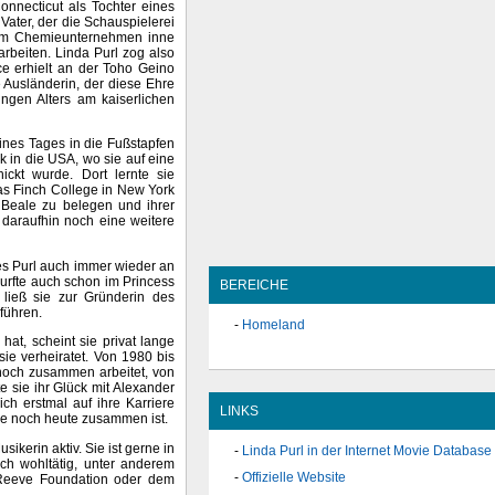
nnecticut als Tochter eines
ater, der die Schauspielerei
em Chemieunternehmen inne
arbeiten. Linda Purl zog also
ce erhielt an der Toho Geino
 Ausländerin, der diese Ehre
jungen Alters am kaiserlichen
ines Tages in die Fußstapfen
ck in die USA, wo sie auf eine
ckt wurde. Dort lernte sie
as Finch College in New York
 Beale zu belegen und ihrer
 daraufhin noch eine weitere
es Purl auch immer wieder an
urfte auch schon im Princess
BEREICHE
ließ sie zur Gründerin des
 führen.
Homeland
at, scheint sie privat lange
ie verheiratet. Von 1980 bis
 noch zusammen arbeitet, von
e sie ihr Glück mit Alexander
ch erstmal auf ihre Karriere
LINKS
ie noch heute zusammen ist.
ikerin aktiv. Sie ist gerne in
Linda Purl in der Internet Movie Database
ich wohltätig, unter anderem
Offizielle Website
 Reeve Foundation oder dem