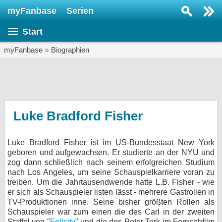
myFanbase
Serien
Serie suchen...
Start
Home
SERIEN
myFanbase
»
Biographien
Serien
Kolumnen
Interviews
Luke Bradford Fisher
Veranstaltungen
Luke Bradford Fisher ist im US-Bundesstaat New York
KULTUR
geboren und aufgewachsen. Er studierte an der NYU und
Specials
zog dann schließlich nach seinem erfolgreichen Studium
nach Los Angeles, um seine Schauspielkarriere voran zu
SERVICE
treiben. Um die Jahrtausendwende hatte L.B. Fisher - wie
er sich als Schauspieler listen lässt - mehrere Gastrollen in
Gewinnspiele
TV-Produktionen inne. Seine bisher größten Rollen als
Schauspieler war zum einen die des Carl in der zweiten
Forum
Staffel von "
Felicity
" und die des Peter Tork im Fernsehfilm