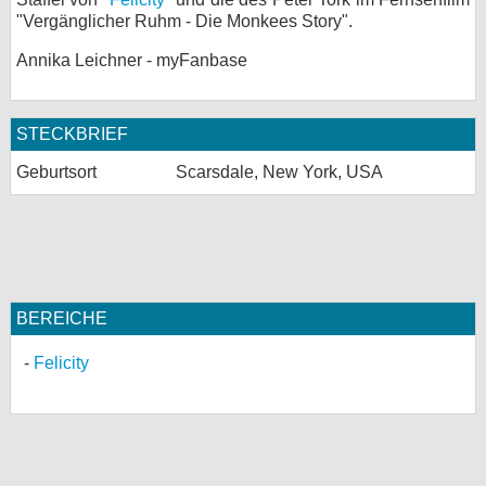
"Vergänglicher Ruhm - Die Monkees Story".
bei X
Annika Leichner - myFanbase
bei Facebook
STECKBRIEF
Kontakt
Geburtsort
Scarsdale, New York, USA
Nutzungsbedingungen
Datenschutz
Cookie-Einstellungen
BEREICHE
Impressum
Felicity
Desktop-Ansicht
myFanbase