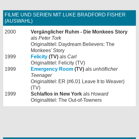
FILME UND SERIEN MIT LUKE BRADFORD FISHER
(AUSWAHL)
2000
Vergänglicher Ruhm - Die Monkees Story
als
Peter Tork
Originaltitel: Daydream Believers: The
Monkees' Story
1999
Felicity
(TV)
als
Carl
Originaltitel: Felicity (TV)
1999
Emergency Room
(TV)
als
unhöflicher
Teenager
Originaltitel: ER (#6.01 Leave It to Weaver)
(TV)
1999
Schlaflos in New York
als
Howard
Originaltitel: The Out-of-Towners