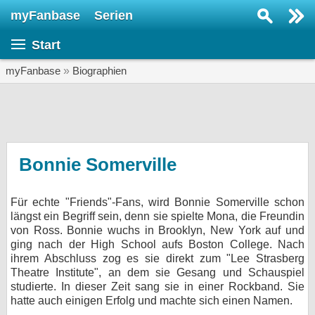
myFanbase
Serien
Serie suchen...
Start
Home
SERIEN
myFanbase
»
Biographien
Serien
Kolumnen
Interviews
Bonnie Somerville
Veranstaltungen
Für echte "Friends"-Fans, wird Bonnie Somerville schon
KULTUR
längst ein Begriff sein, denn sie spielte Mona, die Freundin
Specials
von Ross. Bonnie wuchs in Brooklyn, New York auf und
ging nach der High School aufs Boston College. Nach
SERVICE
ihrem Abschluss zog es sie direkt zum "Lee Strasberg
Theatre Institute", an dem sie Gesang und Schauspiel
Gewinnspiele
studierte. In dieser Zeit sang sie in einer Rockband. Sie
hatte auch einigen Erfolg und machte sich einen Namen.
Forum