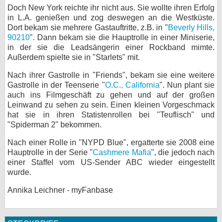
Doch New York reichte ihr nicht aus. Sie wollte ihren Erfolg
bei X
in L.A. genießen und zog deswegen an die Westküste.
Dort bekam sie mehrere Gastauftritte, z.B. in "
Beverly Hills,
bei Facebook
90210
". Dann bekam sie die Hauptrolle in einer Miniserie,
in der sie die Leadsängerin einer Rockband mimte.
Außerdem spielte sie in "Starlets" mit.
Kontakt
Nach ihrer Gastrolle in "Friends", bekam sie eine weitere
Gastrolle in der Teenserie "
O.C., California
". Nun plant sie
Nutzungsbedingungen
auch ins Filmgeschäft zu gehen und auf der großen
Leinwand zu sehen zu sein. Einen kleinen Vorgeschmack
Datenschutz
hat sie in ihren Statistenrollen bei "Teuflisch" und
"Spiderman 2" bekommen.
Cookie-Einstellungen
Nach einer Rolle in "NYPD Blue", ergatterte sie 2008 eine
Hauptrolle in der Serie "
Cashmere Mafia
Impressum
", die jedoch nach
einer Staffel vom US-Sender ABC wieder eingestellt
Desktop-Ansicht
wurde.
myFanbase
Annika Leichner - myFanbase