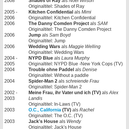
2008
Shades of Ray
als
Noel Wilson
Originaltitel: Shades of Ray
2005 -
Kitchen Confidential
als
Mimi
2006
Originaltitel: Kitchen Confidential
2006
The Danny Comden Project
als
SAM
Originaltitel: The Danny Comden Project
2006
Jump
als
Sam Boyd
Originaltitel: Jump
2006
Wedding Wars
als
Maggie Welling
Originaltitel: Wedding Wars
2004 -
NYPD Blue
als
Laura Murphy
2005
Originaltitel: NYPD Blue -New York Cops (TV)
2004
Trouble ohne Paddel
als
Denise
Originaltitel: Without a paddle
2004
Spider-Man 2
als
schreiende Frau
Originaltitel: Spider-Man 2
2002 -
Meine Frau, ihr Vater und ich (TV)
als
Alex
2003
Landis
Originaltitel: In-Laws (TV)
2003
O.C., California
(TV)
als
Rachel
Originaltitel: The O.C. (TV)
2003
Jack's House
als
Wendy
Originaltitel: Jack's House