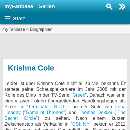
myFanbase
Serien
Serie suchen...
Start
Home
SERIEN
myFanbase
»
Biographien
Serien
Kolumnen
Interviews
Krishna Cole
Veranstaltungen
Leider ist über Krishna Cole nicht all zu viel bekannt. Er
KULTUR
startete seine Schauspielkarriere im Jahr 2008 mit der
Specials
Rolle des Dino in der TV-Serie "
Greek
". Danach war er in
einem zwei Folgen übergreifenden Handlungsbogen als
SERVICE
Blake in "
Terminator: S.C.C.
" an der Seite von
Lena
Headey
("
Game of Thrones
") und
Thomas Dekker
("
The
Gewinnspiele
Secret Circle
") zu sehen. Nach einem kurzen
Zwischenstop als Verkäufer in "
CSI: NY
" bekam er 2012
Forum
die Chance auf einen Gastauftritt als Santino in der