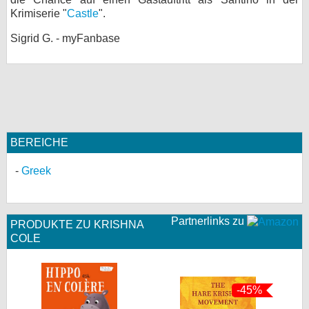
Krimiserie "
Castle
".
bei X
Sigrid G. - myFanbase
bei Facebook
Kontakt
Nutzungsbedingungen
BEREICHE
Datenschutz
Greek
Cookie-Einstellungen
Impressum
Partnerlinks zu
PRODUKTE ZU KRISHNA
Desktop-Ansicht
COLE
myFanbase
-45%