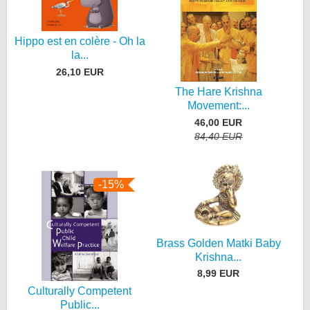
Hippo est en colère - Oh la
la...
26,10 EUR
The Hare Krishna
Movement:...
46,00 EUR
84,40 EUR
-15%
Brass Golden Matki Baby
Krishna...
8,99 EUR
Culturally Competent
Public...