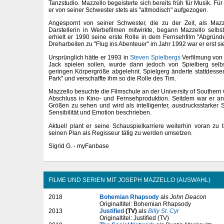
Tanzstudio. Mazzello begeisterte sich bereits früh für Musik. Fü
er von seiner Schwester stets als "altmodisch" aufgezogen.
Angespornt von seiner Schwester, die zu der Zeit, als Mazze
Darstellerin in Werbefilmen mitwirkte, begann Mazzello selbs
erhielt er 1990 seine erste Rolle in dem Fernsehfilm "Abgrü
Dreharbeiten zu "Flug ins Abenteuer" im Jahr 1992 war er erst si
Ursprünglich hätte er 1993 in
Steven Spielbergs
Verfilmung von
Jack spielen sollen, wurde dann jedoch von Spielberg sel
geringen Körpergröße abgelehnt. Spielgerg änderte stattdesse
Park" und verschaffte ihm so die Rolle des Tim.
Mazzello besuchte die Filmschule an der University of Southern
Abschluss in Kino- und Fernsehproduktion. Seitdem war er an
Größen zu sehen und wird als intelligenter, ausdrucksstarker S
Sensibilität und Emotion beschrieben.
Aktuell plant er seine Schauspielkarriere weiterhin voran zu
seinen Plan als Regisseur tätig zu werden umsetzen.
Sigrid G. - myFanbase
FILME UND SERIEN MIT JOSEPH MAZZELLO (AUSWAHL)
2018
Bohemian Rhapsody
als
John Deacon
Originaltitel: Bohemian Rhapsody
2013
Justified
(TV)
als
Billy St. Cyr
Originaltitel: Justified (TV)