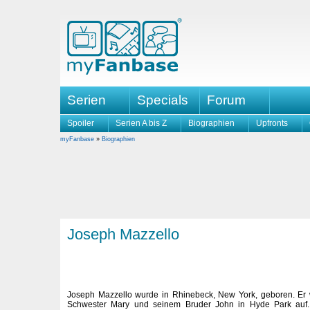
Serien
Specials
Forum
Spoiler
Serien A bis Z
Biographien
Upfronts
myFanbase
»
Biographien
Joseph Mazzello
Joseph Mazzello wurde in Rhinebeck, New York, geboren. Er
Schwester Mary und seinem Bruder John in Hyde Park auf. 