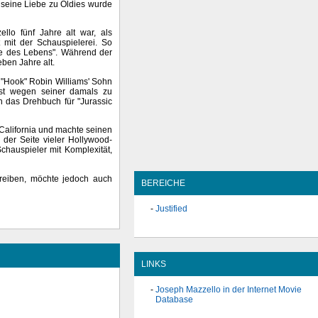
r seine Liebe zu Oldies wurde
llo fünf Jahre alt war, als
t mit der Schauspielerei. So
nde des Lebens". Während der
eben Jahre alt.
 "Hook" Robin Williams' Sohn
bst wegen seiner damals zu
n das Drehbuch für "Jurassic
 California und machte seinen
 der Seite vieler Hollywood-
chauspieler mit Komplexität,
 treiben, möchte jedoch auch
BEREICHE
Justified
LINKS
Joseph Mazzello in der Internet Movie
Database