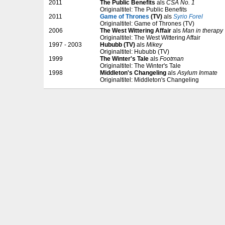
2011
The Public Benefits
als
CSA No. 1
Originaltitel: The Public Benefits
2011
Game of Thrones
(TV)
als
Syrio Forel
Originaltitel: Game of Thrones (TV)
2006
The West Wittering Affair
als
Man in therapy
Originaltitel: The West Wittering Affair
1997 - 2003
Hububb (TV)
als
Mikey
Originaltitel: Hububb (TV)
1999
The Winter's Tale
als
Footman
Originaltitel: The Winter's Tale
1998
Middleton's Changeling
als
Asylum Inmate
Originaltitel: Middleton's Changeling