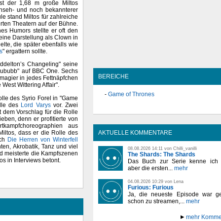
ist der 1,68 m große Miltos
rnseh- und noch bekannterer
e stand Miltos für zahlreiche
ten Theatern auf der Bühne.
es Humors stellte er oft den
seine Darstellung als Clown in
te, die später ebenfalls wie
s
" ergattern sollte.
iddelton’s Changeling" seine
 "Hububb" auf BBC One. Sechs
BEREICHE
rmagier in jedes Fettnäpfchen
 West Wittering Affair".
Game of Thrones
Rolle des Syrio Forel in "Game
olle des
Lord Varys
vor. Zwei
 dem Vorschlag für die Rolle
eben, denn er profitierte von
rtkampfchoreographien aus
Miltos, dass er die Rolle des
AKTUELLE KOMMENTARE
ich
Die Herren von Winterfell
en, Akrobatik, Tanz und viel
08.08.2026 14:11 von Chilli_vanilli
nd meisterte die Kampfszenen
The Shards: The Shards
s in Interviews betont.
Das Buch zur Serie kenne ich n
aber die ersten...
mehr
04.08.2026 10:29 von Lena
Furious: Furious
Ja, die neueste Episode war ge
schon zu streamen,...
mehr
mehr Komme