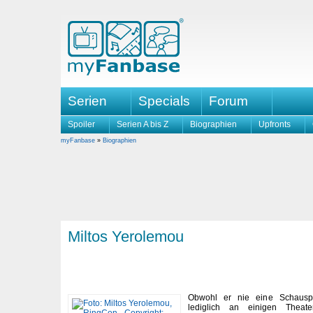
Serien
Specials
Forum
Spoiler
Serien A bis Z
Biographien
Upfronts
myFanbase
»
Biographien
Miltos Yerolemou
Obwohl er nie eine Schauspi
lediglich an einigen Theat