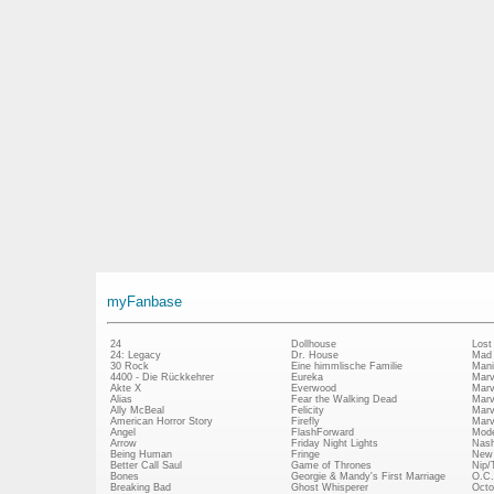
myFanbase
24
Dollhouse
Lost
24: Legacy
Dr. House
Mad
30 Rock
Eine himmlische Familie
Mani
4400 - Die Rückkehrer
Eureka
Marv
Akte X
Everwood
Marv
Alias
Fear the Walking Dead
Marv
Ally McBeal
Felicity
Marv
American Horror Story
Firefly
Marv
Angel
FlashForward
Mode
Arrow
Friday Night Lights
Nash
Being Human
Fringe
New 
Better Call Saul
Game of Thrones
Nip/
Bones
Georgie & Mandy's First Marriage
O.C.
Breaking Bad
Ghost Whisperer
Octo