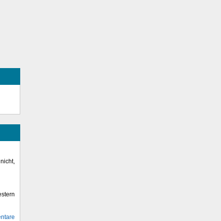
icht,
stern
ntare