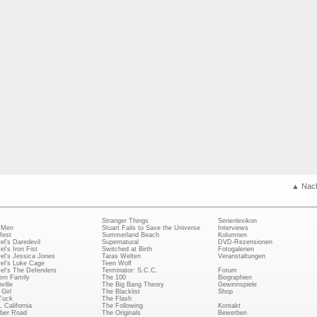
▲ Nac
Stranger Things
Serienlexikon
 Men
Stuart Fails to Save the Universe
Interviews
fest
Summerland Beach
Kolumnen
el's Daredevil
Supernatural
DVD-Rezensionen
el's Iron Fist
Switched at Birth
Fotogalerien
el's Jessica Jones
Taras Welten
Veranstaltungen
el's Luke Cage
Teen Wolf
el's The Defenders
Terminator: S.C.C.
Forum
rn Family
The 100
Biographien
ville
The Big Bang Theory
Gewinnspiele
Girl
The Blacklist
Shop
Tuck
The Flash
, California
The Following
Kontakt
ber Road
The Originals
Bewerben