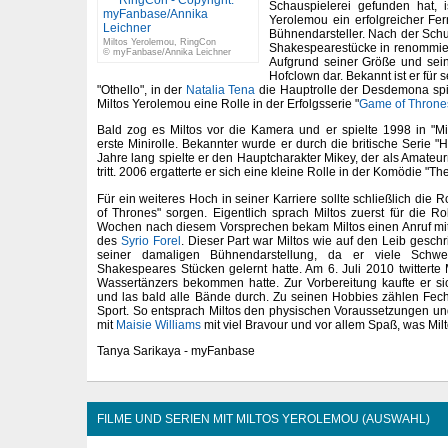
Schauspielerei gefunden hat, 
Yerolemou ein erfolgreicher Fe
Bühnendarsteller. Nach der Schul
Miltos Yerolemou, RingCon
Shakespearestücke in renommier
© myFanbase/Annika Leichner
Aufgrund seiner Größe und sein
Hofclown dar. Bekannt ist er für 
"Othello", in der
Natalia Tena
die Hauptrolle der Desdemona spiel
Miltos Yerolemou eine Rolle in der Erfolgsserie "
Game of Throne
Bald zog es Miltos vor die Kamera und er spielte 1998 in "M
erste Minirolle. Bekannter wurde er durch die britische Serie
Jahre lang spielte er den Hauptcharakter Mikey, der als Amateu
tritt. 2006 ergatterte er sich eine kleine Rolle in der Komödie "The
Für ein weiteres Hoch in seiner Karriere sollte schließlich die 
of Thrones" sorgen. Eigentlich sprach Miltos zuerst für die R
Wochen nach diesem Vorsprechen bekam Miltos einen Anruf mit
des
Syrio Forel
. Dieser Part war Miltos wie auf den Leib geschri
seiner damaligen Bühnendarstellung, da er viele Schwe
Shakespeares Stücken gelernt hatte. Am 6. Juli 2010 twitterte 
Wassertänzers bekommen hatte. Zur Vorbereitung kaufte er s
und las bald alle Bände durch. Zu seinen Hobbies zählen Fecht
Sport. So entsprach Miltos den physischen Voraussetzungen u
mit
Maisie Williams
mit viel Bravour und vor allem Spaß, was Milto
Tanya Sarikaya - myFanbase
FILME UND SERIEN MIT MILTOS YEROLEMOU (AUSWAHL)