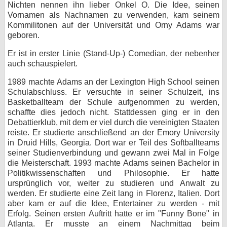
Nichten nennen ihn lieber Onkel O. Die Idee, seinen
bei X
Vornamen als Nachnamen zu verwenden, kam seinem
Kommilitonen auf der Universität und Orny Adams war
geboren.
bei Facebook
Er ist in erster Linie (Stand-Up-) Comedian, der nebenher
auch schauspielert.
Kontakt
1989 machte Adams an der Lexington High School seinen
Nutzungsbedingungen
Schulabschluss. Er versuchte in seiner Schulzeit, ins
Basketballteam der Schule aufgenommen zu werden,
schaffte dies jedoch nicht. Stattdessen ging er in den
Datenschutz
Debattierklub, mit dem er viel durch die vereinigten Staaten
reiste. Er studierte anschließend an der Emory University
Cookie-Einstellungen
in Druid Hills, Georgia. Dort war er Teil des Softballteams
seiner Studienverbindung und gewann zwei Mal in Folge
Impressum
die Meisterschaft. 1993 machte Adams seinen Bachelor in
Politikwissenschaften und Philosophie. Er hatte
Desktop-Ansicht
ursprünglich vor, weiter zu studieren und Anwalt zu
myFanbase
werden. Er studierte eine Zeit lang in Florenz, Italien. Dort
aber kam er auf die Idee, Entertainer zu werden - mit
Erfolg. Seinen ersten Auftritt hatte er im "Funny Bone" in
Atlanta. Er musste an einem Nachmittag beim