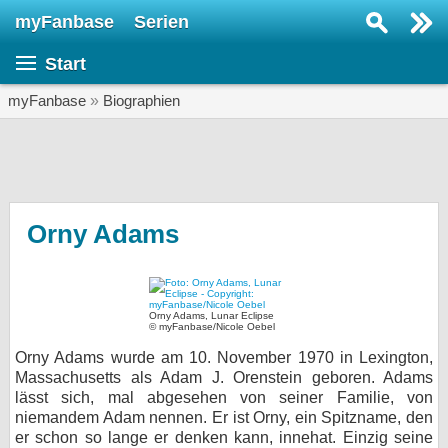
myFanbase
Serien
Serie suchen...
Start
Home
SERIEN
myFanbase
»
Biographien
Serien
Kolumnen
Interviews
Orny Adams
Veranstaltungen
KULTUR
Orny Adams, Lunar Eclipse
Specials
© myFanbase/Nicole Oebel
Orny Adams wurde am 10. November 1970 in Lexington,
SERVICE
Massachusetts als Adam J. Orenstein geboren. Adams
Gewinnspiele
lässt sich, mal abgesehen von seiner Familie, von
niemandem Adam nennen. Er ist Orny, ein Spitzname, den
Forum
er schon so lange er denken kann, innehat. Einzig seine