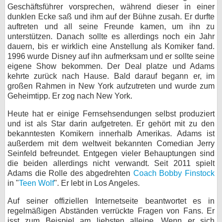
Geschäftsführer vorsprechen, während dieser in einer
dunklen Ecke saß und ihm auf der Bühne zusah. Er durfte
auftreten und all seine Freunde kamen, um ihn zu
unterstützen. Danach sollte es allerdings noch ein Jahr
dauern, bis er wirklich eine Anstellung als Komiker fand.
1996 wurde Disney auf ihn aufmerksam und er sollte seine
eigene Show bekommen. Der Deal platze und Adams
kehrte zurück nach Hause. Bald darauf begann er, im
großen Rahmen in New York aufzutreten und wurde zum
Geheimtipp. Er zog nach New York.
Heute hat er einige Fernsehsendungen selbst produziert
und ist als Star darin aufgetreten. Er gehört mit zu den
bekanntesten Komikern innerhalb Amerikas. Adams ist
außerdem mit dem weltweit bekannten Comedian Jerry
Seinfeld befreundet. Entgegen vieler Behauptungen sind
die beiden allerdings nicht verwandt. Seit 2011 spielt
Adams die Rolle des abgedrehten
Coach Bobby Finstock
in "
Teen Wolf
". Er lebt in Los Angeles.
Auf seiner offiziellen Internetseite beantwortet es in
regelmäßigen Abständen verrückte Fragen von Fans. Er
isst zum Beispiel am liebsten alleine. Wenn er sich