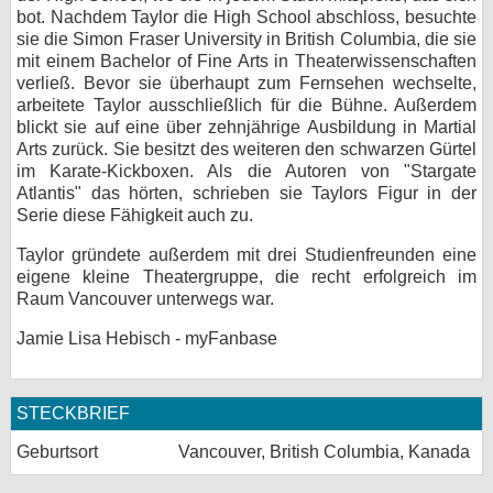
bot. Nachdem Taylor die High School abschloss, besuchte
bei X
sie die Simon Fraser University in British Columbia, die sie
mit einem Bachelor of Fine Arts in Theaterwissenschaften
bei Facebook
verließ. Bevor sie überhaupt zum Fernsehen wechselte,
arbeitete Taylor ausschließlich für die Bühne. Außerdem
blickt sie auf eine über zehnjährige Ausbildung in Martial
Arts zurück. Sie besitzt des weiteren den schwarzen Gürtel
Kontakt
im Karate-Kickboxen. Als die Autoren von "Stargate
Atlantis" das hörten, schrieben sie Taylors Figur in der
Nutzungsbedingungen
Serie diese Fähigkeit auch zu.
Datenschutz
Taylor gründete außerdem mit drei Studienfreunden eine
eigene kleine Theatergruppe, die recht erfolgreich im
Cookie-Einstellungen
Raum Vancouver unterwegs war.
Jamie Lisa Hebisch - myFanbase
Impressum
Desktop-Ansicht
myFanbase
STECKBRIEF
Geburtsort
Vancouver, British Columbia, Kanada