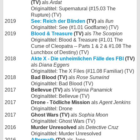
(TV)
als
Ardat
Originaltitel: Supernatural (#15.03 The
Rupture) (TV)
2019
See: Reich der Blinden
(TV)
als
Ilun
Originaltitel: See (#1.01 Godflame) (TV)
2019
Blood & Treasure
(TV)
als
The Scorpion
Originaltitel: Blood & Treasure (#1.01 The
Curse of Cleopatra -- Parts 1 & 2 & #1.08 The
Lunchbox of Destiny) (TV)
2018
Akte X - Die unheimlichen Fälle des FBI
(TV)
als
Diana Eggers
Originaltitel: The X Files (#11.08 Familiar) (TV)
2018
Bad Blood (TV)
als
Rose Sunwind
Originaltitel: Bad Blood (TV)
2017
Bellevue (TV)
als
Virginia Panamick
Originaltitel: Bellevue (TV)
2017
Drone - Tödliche Mission
als
Agent Jenkins
Originaltitel: Drone
2017
Ghost Wars (TV)
als
Sophia Moon
Originaltitel: Ghost Wars (TV)
2016
Murder Unresolved
als
Detective Cruz
Originaltitel: Murder Unresolved
2016
Aftermath
(TV)
als
Jane