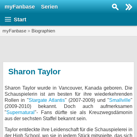
myFanbase
Serien
Serie suchen...
Start
Home
SERIEN
myFanbase
»
Biographien
Serien
Kolumnen
Interviews
Sharon Taylor
Veranstaltungen
Sharon Taylor wurde in Vancouver, Kanada geboren. Die
KULTUR
Schauspielerin ist am besten für ihre wiederkehrenden
Specials
Rollen in "
Stargate Atlantis
" (2007-2009) und "
Smallville
"
(2009-2010) bekannt. Doch auch aufmerksamen
SERVICE
"
Supernatural
"- Fans dürfte sie als Kreuzwegsdämonin
aus der sechsten Staffel bekannt sein.
Gewinnspiele
Taylor entdeckte ihre Leidenschaft für die Schauspielerei in
Forum
der High School, wo sie in jedem Stück mitspielte, das sich