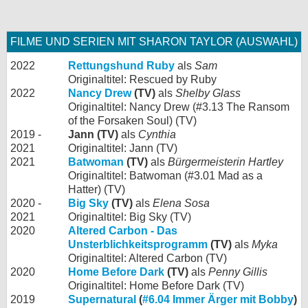
FILME UND SERIEN MIT SHARON TAYLOR (AUSWAHL)
2022
Rettungshund Ruby
als
Sam
Originaltitel: Rescued by Ruby
2022
Nancy Drew
(TV)
als
Shelby Glass
Originaltitel: Nancy Drew (#3.13 The Ransom
of the Forsaken Soul) (TV)
2019 -
Jann (TV)
als
Cynthia
2021
Originaltitel: Jann (TV)
2021
Batwoman
(TV)
als
Bürgermeisterin Hartley
Originaltitel: Batwoman (#3.01 Mad as a
Hatter) (TV)
2020 -
Big Sky
(TV)
als
Elena Sosa
2021
Originaltitel: Big Sky (TV)
2020
Altered Carbon - Das
Unsterblichkeitsprogramm
(TV)
als
Myka
Originaltitel: Altered Carbon (TV)
2020
Home Before Dark
(TV)
als
Penny Gillis
Originaltitel: Home Before Dark (TV)
2019
Supernatural
(
#6.04 Immer Ärger mit Bobby
)