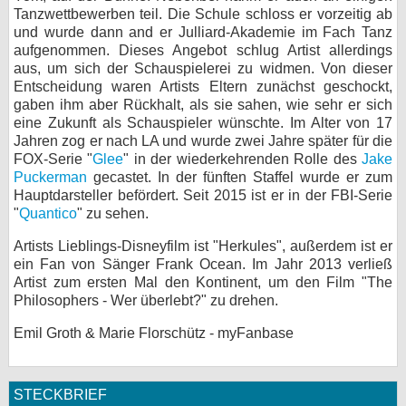
Tanzwettbewerben teil. Die Schule schloss er vorzeitig ab
bei X
und wurde dann and er Julliard-Akademie im Fach Tanz
aufgenommen. Dieses Angebot schlug Artist allerdings
bei Facebook
aus, um sich der Schauspielerei zu widmen. Von dieser
Entscheidung waren Artists Eltern zunächst geschockt,
gaben ihm aber Rückhalt, als sie sahen, wie sehr er sich
eine Zukunft als Schauspieler wünschte. Im Alter von 17
Kontakt
Jahren zog er nach LA und wurde zwei Jahre später für die
FOX-Serie "
Glee
" in der wiederkehrenden Rolle des
Jake
Nutzungsbedingungen
Puckerman
gecastet. In der fünften Staffel wurde er zum
Hauptdarsteller befördert. Seit 2015 ist er in der FBI-Serie
Datenschutz
"
Quantico
" zu sehen.
Cookie-Einstellungen
Artists Lieblings-Disneyfilm ist "Herkules", außerdem ist er
ein Fan von Sänger Frank Ocean. Im Jahr 2013 verließ
Impressum
Artist zum ersten Mal den Kontinent, um den Film "The
Philosophers - Wer überlebt?" zu drehen.
Desktop-Ansicht
myFanbase
Emil Groth & Marie Florschütz - myFanbase
STECKBRIEF