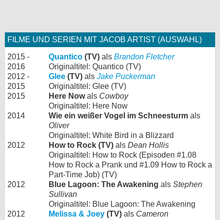
FILME UND SERIEN MIT JACOB ARTIST (AUSWAHL)
2015 -
Quantico
(TV)
als
Brandon Fletcher
2016
Originaltitel: Quantico (TV)
2012 -
Glee
(TV)
als
Jake Puckerman
2015
Originaltitel: Glee (TV)
2015
Here Now
als
Cowboy
Originaltitel: Here Now
2014
Wie ein weißer Vogel im Schneesturm
als
Oliver
Originaltitel: White Bird in a Blizzard
2012
How to Rock (TV)
als
Dean Hollis
Originaltitel: How to Rock (Episoden #1.08
How to Rock a Prank und #1.09 How to Rock a
Part-Time Job) (TV)
2012
Blue Lagoon: The Awakening
als
Stephen
Sullivan
Originaltitel: Blue Lagoon: The Awakening
2012
Melissa & Joey
(TV)
als
Cameron