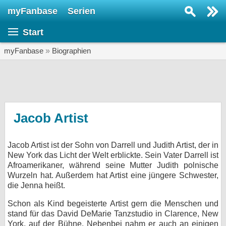
myFanbase
Serien
Serie suchen...
Start
Home
SERIEN
myFanbase
»
Biographien
Serien
Kolumnen
Interviews
Jacob Artist
Veranstaltungen
Jacob Artist ist der Sohn von Darrell und Judith Artist, der in
KULTUR
New York das Licht der Welt erblickte. Sein Vater Darrell ist
Specials
Afroamerikaner, während seine Mutter Judith polnische
Wurzeln hat. Außerdem hat Artist eine jüngere Schwester,
SERVICE
die Jenna heißt.
Gewinnspiele
Schon als Kind begeisterte Artist gern die Menschen und
stand für das David DeMarie Tanzstudio in Clarence, New
Forum
York, auf der Bühne. Nebenbei nahm er auch an einigen